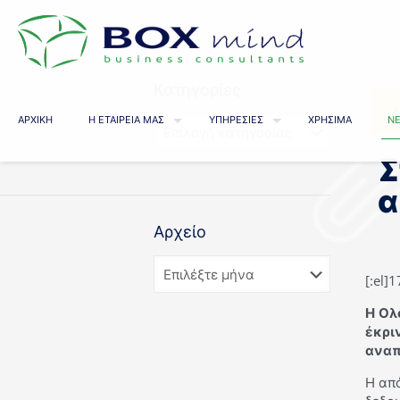
Κατηγορίες
ΑΡΧΙΚΗ
Η ΕΤΑΙΡΕΙΑ ΜΑΣ
ΥΠΗΡΕΣΙΕΣ
ΧΡΗΣΙΜΑ
ΝΕ
Σ
α
Αρχείο
[:el]
Η Ολ
έκρι
αναπ
Η από