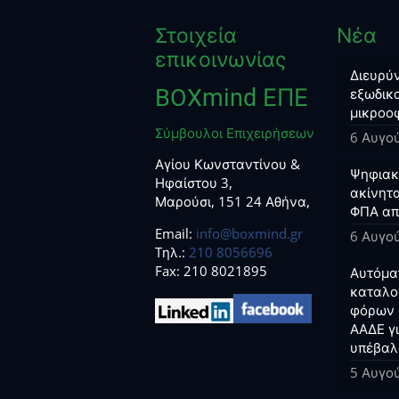
Στοιχεία
Νέα
επικοινωνίας
Διευρύν
BOXmind ΕΠΕ
εξωδικα
μικροο
Σύμβουλοι Επιχειρήσεων
6 Αυγο
Αγίου Κωνσταντίνου &
Ψηφιακο
Ηφαίστου 3,
ακίνητα
Μαρούσι, 151 24 Αθήνα,
ΦΠΑ απ
Email:
info@boxmind.gr
6 Αυγο
Tηλ.:
210 8056696
Fax: 210 8021895
Αυτόμα
καταλο
φόρων 
ΑΑΔΕ γ
υπέβαλ
5 Αυγο