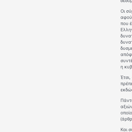
δεδομ
Οι σύ
αφού
που 
Ελλην
δυνα
δυνα
δυσμ
απόφ
συντέ
η κυ
Έτσι,
πρέπε
εκδώ
Πάντω
αξιώ
οποίο
(άρθρ
Και σ