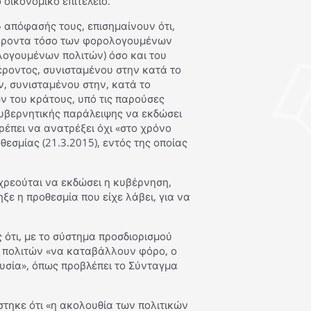
οικονομικό επιτελείο.
5 απόφασής τους, επισημαίνουν ότι,
φέροντα τόσο των φορολογουμένων
λογουμένων πολιτών) όσο και του
έροντος, συνισταμένου στην κατά το
, συνισταμένου στην, κατά το
 του κράτους, υπό τις παρούσες
κυβερνητικής παράλειψης να εκδώσει
πει να ανατρέξει όχι «στο χρόνο
εσμίας (21.3.2015), εντός της οποίας
χρεούται να εκδώσει η κυβέρνηση,
ξε η προθεσμία που είχε λάβει, για να
 ότι, με το σύστημα προσδιορισμού
ν πολιτών «να καταβάλλουν φόρο, ο
ουσία», όπως προβλέπει το Σύνταγμα
στηκε ότι «η ακολουθία των πολιτικών