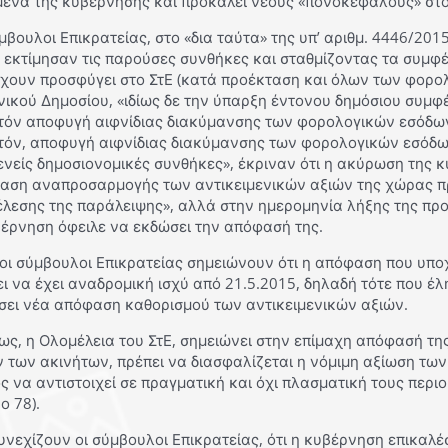
ένα της κυβέρνησης και προκαλεί νέους «πονοκεφάλους» στο 
μβουλοι Επικρατείας, στο «δια ταύτα» της υπ’ αριθμ. 4446/201
 εκτίμησαν τις παρούσες συνθήκες και σταθμίζοντας τα συμ
έχουν προσφύγει στο ΣτΕ (κατά προέκταση και όλων των φορο
ικού Δημοσίου, «ιδίως δε την ύπαρξη έντονου δημόσιου συμφ
τόν αποφυγή αιφνίδιας διακύμανσης των φορολογικών εσόδων
τόν, αποφυγή αιφνίδιας διακύμανσης των φορολογικών εσόδων
ενείς δημοσιονομικές συνθήκες», έκριναν ότι η ακύρωση της 
αση αναπροσαρμογής των αντικειμενικών αξιών της χώρας πρέ
λεσης της παράλειψης», αλλά στην ημερομηνία λήξης της προθ
βέρνηση όφειλε να εκδώσει την απόφασή της.
 οι σύμβουλοι Επικρατείας σημειώνουν ότι η απόφαση που υπο
ι να έχει αναδρομική ισχύ από 21.5.2015, δηλαδή τότε που έλη
σει νέα απόφαση καθορισμού των αντικειμενικών αξιών.
ς, η Ολομέλεια του ΣτΕ, σημειώνει στην επίμαχη απόφασή της
ν των ακινήτων, πρέπει να διασφαλίζεται η νόμιμη αξίωση τω
ς να αντιστοιχεί σε πραγματική και όχι πλασματική τους περι
ο 78).
υνεχίζουν οι σύμβουλοι Επικρατείας, ότι η κυβέρνηση επικαλέ