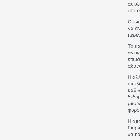
αυτώ
αποτ
Όμως
να αν
περι
Το κρ
αντικ
επιβά
αδυν
Η αλ
σύμβ
καθυ
δεδο
μπορ
φορο
Η από
Επηρε
θα πρ