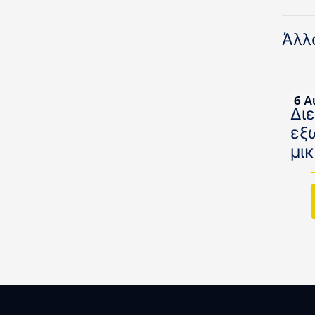
Άλλ
6 Α
Δι
εξ
μι