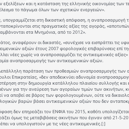
ν εξελίξεων και η κατάσταση της ελληνικής οικονομίας των 
έλεσμα το πάγωμα όλων των σχετικών ενεργειών».
, υπογραμμίζεται στη δικαστική απόφαση, η αναπροσαρμογή τω
ταποκρίνονται στις πραγματικές αξίες της αγοράς, «αποτυπών
λαμβάνονται στα Μνημόνια, από το 2012».
άτος, αναφέρουν οι δικαστές, «συνέχισε να εισπράττει τις υφ
ειμενικών αξιών έτους 2007 φορολογικές επιβαρύνσεις επί τη
λλει νέες χωρίς να αναπροσαρμόζει τις αντικειμενικές αξίες»
αμία αναπροσαρμογής των αντικειμενικών αξιών.
λεπάλληλη παράταση των προθεσμιών αναπροσαρμογής των αντ
ουλοι Επικρατείας, «δεν αποδεικνύει αδυναμία αναπροσαρμογ
στέρηση στην δημιουργία κατάλληλου πλαισίου συλλογής και
μένων για την ανεύρεση των αγοραίων τιμών των ακινήτων, κ
εί να αποβεί σε βάρος των φορολογουμένων, ούτε να δικαιολο
λογικών βαρών βάσει αντικειμενικών αξιών που δεν ανταποκρί
φαση δεν επηρεάζει τον ΕΝΦΙΑ του 2015, καθότι υπολογίζεται 
άζει όμως τις μεταβιβάσεις ακινήτων που έγιναν από 21-5-2015
έπει να υπολογιστούν με τις νέες αντικειμενικές.[:]