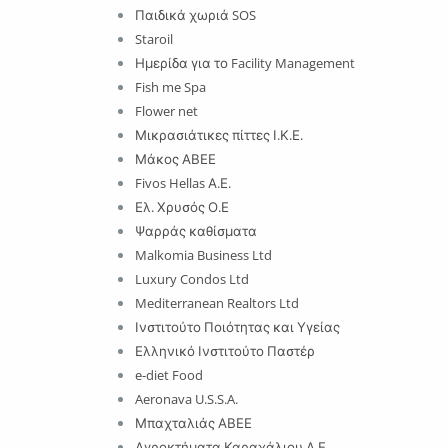
Παιδικά χωριά SOS
Staroil
Ημερίδα για το Facility Management
Fish me Spa
Flower net
Μικρασιάτικες πίττες Ι.Κ.Ε.
Μάκος ΑΒΕΕ
Fivos Hellas Α.Ε.
Ελ. Χρυσός Ο.Ε
Ψαρράς καθίσματα
Malkomia Business Ltd
Luxury Condos Ltd
Mediterranean Realtors Ltd
Ινστιτούτο Ποιότητας και Υγείας
Ελληνικό Ινστιτούτο Παστέρ
e-diet Food
Aeronava U.S.S.A.
Μπαχταλιάς ΑΒΕΕ
Αγροκτήματα Καραχάλιου Α.Ε.