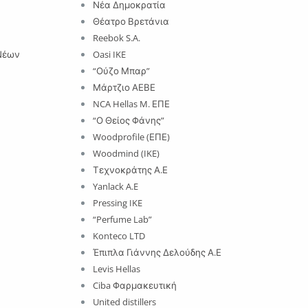
Νέα Δημοκρατία
Θέατρο Βρετάνια
Reebok S.A.
Νέων
Oasi IKE
“Ούζο Μπαρ”
Μάρτζιο ΑΕΒΕ
NCA Hellas M. ΕΠΕ
“Ο Θείος Φάνης”
Woodprofile (ΕΠΕ)
Woodmind (IKE)
Τεχνοκράτης Α.Ε
Yanlack A.E
Pressing IKE
“Perfume Lab”
Konteco LTD
Έπιπλα Γιάννης Δελούδης Α.Ε
Levis Hellas
Ciba Φαρμακευτική
United distillers