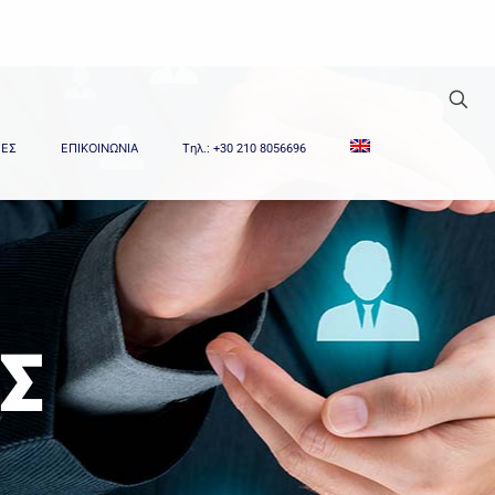
ΙΕΣ
ΕΠΙΚΟΙΝΩΝΙΑ
Tηλ.: +30 210 8056696
Σ