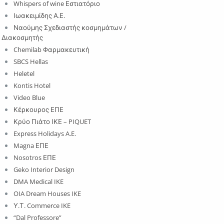
Whispers of wine Εστιατόριο
Ιωακειμίδης Α.Ε.
Ναούμης Σχεδιαστής κοσμημάτων /
Διακοσμητής
Chemilab Φαρμακευτική
SBCS Hellas
Heletel
Kontis Hotel
Video Blue
Κέρκουρος ΕΠΕ
Κρύο Πιάτο ΙΚΕ – PIQUET
Express Holidays A.E.
Magna ΕΠΕ
Nosotros ΕΠΕ
Geko Interior Design
DMA Medical IKE
OIA Dream Houses IKE
Υ.Τ. Commerce IKE
“Dal Professore”