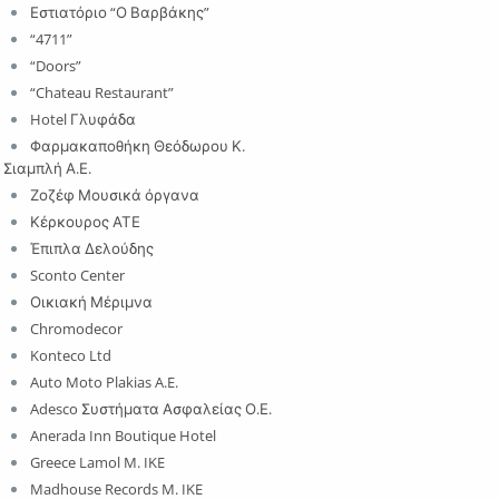
Εστιατόριο “Ο Βαρβάκης”
“4711”
“Doors”
“Chateau Restaurant”
Hotel Γλυφάδα
Φαρμακαποθήκη Θεόδωρου Κ.
Σιαμπλή Α.Ε.
Ζοζέφ Μουσικά όργανα
Κέρκουρος ΑΤΕ
Έπιπλα Δελούδης
Sconto Center
Οικιακή Μέριμνα
Chromodecor
Konteco Ltd
Auto Moto Plakias A.E.
Adesco Συστήματα Ασφαλείας Ο.Ε.
Anerada Inn Boutique Hotel
Greece Lamol M. IKE
Madhouse Records M. IKE