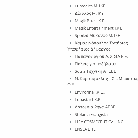
Lumedica Μ. ΙΚΕ
Δίαυλος Μ. ΙKE
Magik Pixel I.K.E.
Magik Entertainment I.K.E.
Spoiled Μύκονος M. IKE
Καμαρινόπουλος Σωτήριος -
Υποψήφιος Δήμαρχος
Παπαγεωργίου Α. & ΣΙΑ Ε.Ε.
Πόλεις για ποδήλατα
Sotris Τεχνική ΑΤΕΒΕ
Ν. Καραμφύλλης – Σπ. Μπεκατώ
Ο.Ε.
Envirofina Ι.Κ.Ε..
Lupastar Ι.Κ.Ε..
Λατομεία Ρήγα ΑΕΒΕ.
Stefania Frangista
LIRA COSMECEUTICAL INC
ENSEA ΕΠΕ