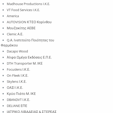
Madhouse Productions I.K.E.
VT Food Services I.K.E.
America
AUTOVISION ΚΤΕΟ Κορίνθου
Μουζακίτης ΑΕΒΕ
Clemic Α.Ε.
Q.Α. Ινστιτούτο Ποιότητας του
Φαρμάκου
Dacapo Wood
Άλφα Ωμέγα Εκδόσεις Ε.Π.Ε.
DTH Transporter Μ. ΙΚΕ
Focuslens Ι.Κ.Ε.
On Fleek Ι.Κ.Ε.
Skylens Ι.Κ.Ε.
ΟΑΣΙ Ι.Κ.Ε.
Κρύο Πιάτο Μ. ΙΚΕ
DBANDVT Ι.Κ.Ε.
DELIANE ΕΠΕ
ΙΑΤΡΙΚΟ ΛΙΒΑΔΕΙΑΣ & ΣΤΕΡΕΑΣ