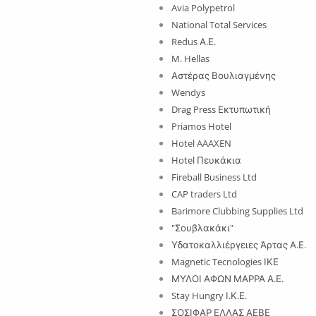
Avia Polypetrol
National Total Services
Redus Α.Ε.
M. Hellas
Αστέρας Βουλιαγμένης
Wendys
Drag Press Εκτυπωτική
Priamos Hotel
Hotel AAAXEN
Hotel Πευκάκια
Fireball Business Ltd
CAP traders Ltd
Barimore Clubbing Supplies Ltd
"Σουβλακάκι"
Υδατοκαλλιέργειες Άρτας Α.Ε.
Magnetic Tecnologies ΙΚΕ
ΜΥΛΟΙ ΑΦΩΝ ΜΑΡΡΑ Α.Ε.
Stay Hungry Ι.Κ.Ε.
ΣΟΣΙΦΑΡ ΕΛΛΑΣ ΑΕΒΕ