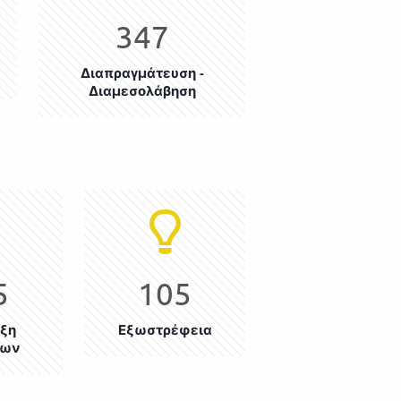
347
Διαπραγμάτευση -
Διαμεσολάβηση
5
105
ξη
Εξωστρέφεια
εων