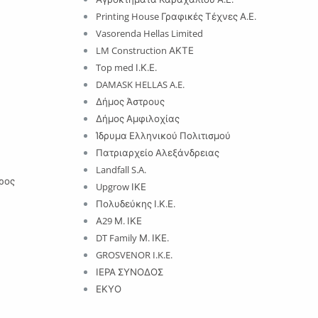
Printing House Γραφικές Τέχνες Α.Ε.
Vasorenda Hellas Limited
LM Construction ΑΚΤΕ
Top med Ι.Κ.Ε.
DAMASK HELLAS A.E.
Δήμος Άστρους
Δήμος Αμφιλοχίας
Ίδρυμα Ελληνικού Πολιτισμού
Πατριαρχείο Αλεξάνδρειας
Landfall S.A.
ρος
Upgrow ΙΚΕ
Πολυδεύκης Ι.Κ.Ε.
Α29 Μ. ΙΚΕ
DT Family Μ. ΙΚΕ.
GROSVENOR I.K.E.
ΙΕΡΑ ΣΥΝΟΔΟΣ
ΕΚΥΟ