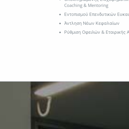
Coaching & Mentoring
Εντοπισμού Επενδυτικών Ευκα
Άντληση Νέων Κεφαλαίων
Ρύθμιση Οφειλών & Εταιρικής