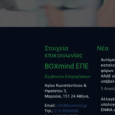
Στοιχεία
Νέα
επικοινωνίας
Αυτόμα
BOXmind ΕΠΕ
καταλο
φόρων 
ΑΑΔΕ γ
Σύμβουλοι Επιχειρήσεων
υπέβαλ
Αγίου Κωνσταντίνου &
5 Αυγο
Ηφαίστου 3,
Μαρούσι, 151 24 Αθήνα,
Αλλαγέ
υπολογ
Email:
info@boxmind.gr
ΕΝΦΙΑ 
Tηλ.:
210 8056696