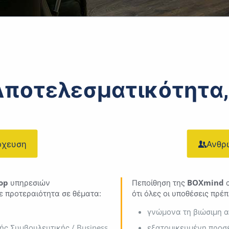
 Αποτελεσματικότητα,
όχευση
Ανθρ
op
υπηρεσιών
Πεποίθηση της
BOXmind
α
ε προτεραιότητα σε θέματα:
ότι όλες οι υποθέσεις πρέ
γνώμονα τη βιώσιμη 
ς Συμβουλευτικής / Business
εξατομικευμένη προσ