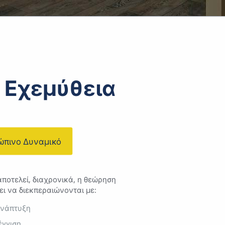
 Εχεμύθεια
ώπινο Δυναμικό
ποτελεί, διαχρονικά, η θεώρηση
πει να διεκπεραιώνονται με:
ανάπτυξη
έγγιση