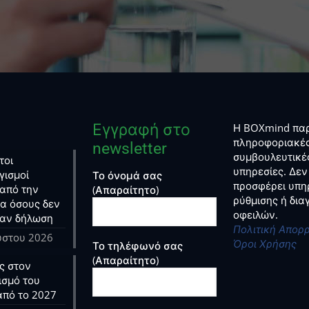
Εγγραφή στο
Η BOXmind παρ
πληροφοριακές
newsletter
συμβουλευτικέ
τοι
υπηρεσίες. Δεν
γισμοί
Το όνομά σας
προσφέρει υπη
από την
(Απαραίτητο)
ρύθμισης ή δι
ια όσους δεν
οφειλών.
αν δήλωση
Πολιτική Απορ
ύστου 2026
Όροι Χρήσης
Το τηλέφωνό σας
(Απαραίτητο)
ς στον
ισμό του
από το 2027