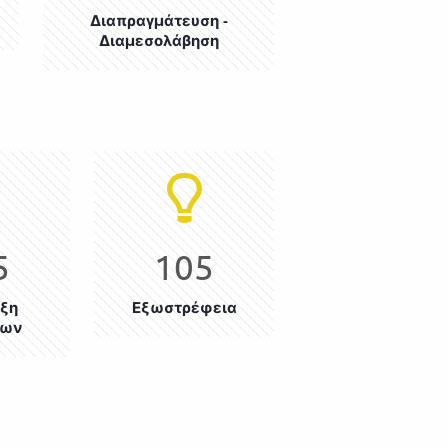
Διαπραγμάτευση -
Διαμεσολάβηση
5
105
ξη
Εξωστρέφεια
εων