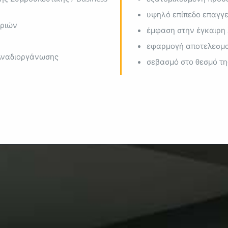
υψηλό επίπεδο επαγγ
ιριών
έμφαση στην έγκαιρ
εφαρμογή αποτελεσμ
 Αναδιοργάνωσης
σεβασμό στο θεσμό τη