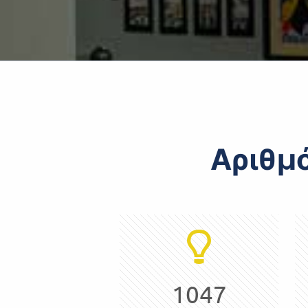
Αριθμ
1047