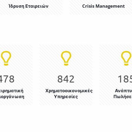
Ίδρυση Εταιρειών
Crisis Management
478
842
18
ειρηματική
Χρηματοοικονομικές
Ανάπτυ
ιοργάνωση
Υπηρεσίες
Πωλήσ