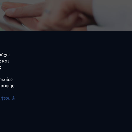
έχει
 και
ς
ρεσίες
αγραφής
ρήτου &