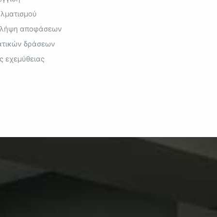
ελματισμού
η λήψη αποφάσεων
ατικών δράσεων
ς εχεμύθειας