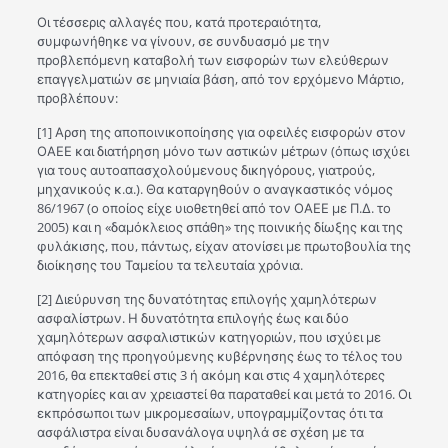
Οι τέσσερις αλλαγές που, κατά προτεραιότητα,
συμφωνήθηκε να γίνουν, σε συνδυασμό με την
προβλεπόμενη καταβολή των εισφορών των ελεύθερων
επαγγελματιών σε μηνιαία βάση, από τον ερχόμενο Μάρτιο,
προβλέπουν:
[1] Αρση της αποποινικοποίησης για οφειλές εισφορών στον
ΟΑΕΕ και διατήρηση μόνο των αστικών μέτρων (όπως ισχύει
για τους αυτοαπασχολούμενους δικηγόρους, γιατρούς,
μηχανικούς κ.α.). Θα καταργηθούν ο αναγκαστικός νόμος
86/1967 (ο οποίος είχε υιοθετηθεί από τον ΟΑΕΕ με Π.Δ. το
2005) και η «δαμόκλειος σπάθη» της ποινικής δίωξης και της
φυλάκισης, που, πάντως, είχαν ατονίσει με πρωτοβουλία της
διοίκησης του Ταμείου τα τελευταία χρόνια.
[2] Διεύρυνση της δυνατότητας επιλογής χαμηλότερων
ασφαλίστρων. Η δυνατότητα επιλογής έως και δύο
χαμηλότερων ασφαλιστικών κατηγοριών, που ισχύει με
απόφαση της προηγούμενης κυβέρνησης έως το τέλος του
2016, θα επεκταθεί στις 3 ή ακόμη και στις 4 χαμηλότερες
κατηγορίες και αν χρειαστεί θα παραταθεί και μετά το 2016. Οι
εκπρόσωποι των μικρομεσαίων, υπογραμμίζοντας ότι τα
ασφάλιστρα είναι δυσανάλογα υψηλά σε σχέση με τα