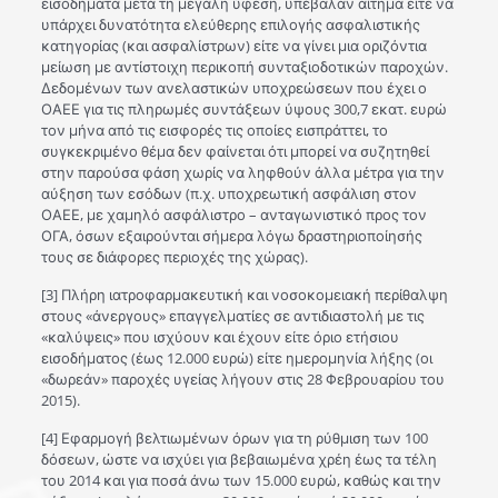
εισοδήματα μετά τη μεγάλη ύφεση, υπέβαλαν αίτημα είτε να
υπάρχει δυνατότητα ελεύθερης επιλογής ασφαλιστικής
κατηγορίας (και ασφαλίστρων) είτε να γίνει μια οριζόντια
μείωση με αντίστοιχη περικοπή συνταξιοδοτικών παροχών.
Δεδομένων των ανελαστικών υποχρεώσεων που έχει ο
ΟΑΕΕ για τις πληρωμές συντάξεων ύψους 300,7 εκατ. ευρώ
τον μήνα από τις εισφορές τις οποίες εισπράττει, το
συγκεκριμένο θέμα δεν φαίνεται ότι μπορεί να συζητηθεί
στην παρούσα φάση χωρίς να ληφθούν άλλα μέτρα για την
αύξηση των εσόδων (π.χ. υποχρεωτική ασφάλιση στον
ΟΑΕΕ, με χαμηλό ασφάλιστρο – ανταγωνιστικό προς τον
ΟΓΑ, όσων εξαιρούνται σήμερα λόγω δραστηριοποίησής
τους σε διάφορες περιοχές της χώρας).
[3] Πλήρη ιατροφαρμακευτική και νοσοκομειακή περίθαλψη
στους «άνεργους» επαγγελματίες σε αντιδιαστολή με τις
«καλύψεις» που ισχύουν και έχουν είτε όριο ετήσιου
εισοδήματος (έως 12.000 ευρώ) είτε ημερομηνία λήξης (οι
«δωρεάν» παροχές υγείας λήγουν στις 28 Φεβρουαρίου του
2015).
[4] Εφαρμογή βελτιωμένων όρων για τη ρύθμιση των 100
δόσεων, ώστε να ισχύει για βεβαιωμένα χρέη έως τα τέλη
του 2014 και για ποσά άνω των 15.000 ευρώ, καθώς και την