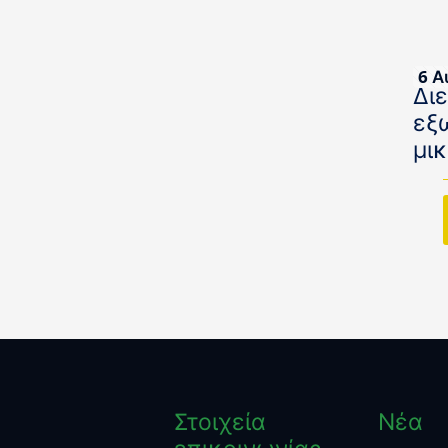
6 Α
Δι
εξ
μι
Στοιχεία
Νέα