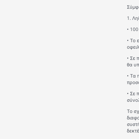
Σύμφω
1. Λη
• 100
• Το 
οφει
• Σε
θα υπ
• Τα 
προσ
• Σε 
σύνολ
Το σχ
διαφ
συστή
δεκτέ