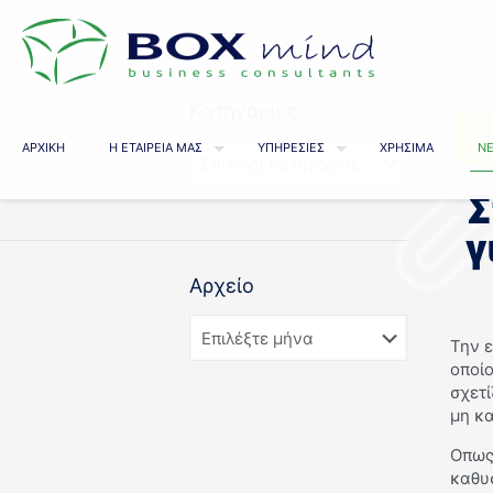
Κατηγορίες
ΑΡΧΙΚΗ
Η ΕΤΑΙΡΕΙΑ ΜΑΣ
ΥΠΗΡΕΣΙΕΣ
ΧΡΗΣΙΜΑ
ΝΕ
Σ
γ
Αρχείο
Την 
οποίο
σχετί
μη κ
Οπως 
καθυσ