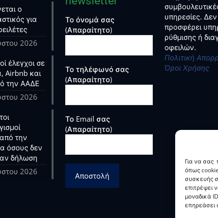
newsletter
συμβουλευτικέ
εται ο
υπηρεσίες. Δεν
στικός για
Το όνομά σας
προσφέρει υπη
φειλέτες
(Απαραίτητο)
ρύθμισης ή δι
ύστου 2026
οφειλών.
Πολιτική Απορ
ί έλεγχοι σε
Όροι Χρήσης
Το τηλέφωνό σας
, Airbnb και
(Απαραίτητο)
ό την ΑΑΔΕ
ύστου 2026
τοι
Το Email σας
γισμοί
(Απαραίτητο)
από την
ια όσους δεν
αν δήλωση
Για να σας
όπως cooki
ύστου 2026
συσκευής σ
επιτρέψει 
μοναδικά ID
επηρεάσει α