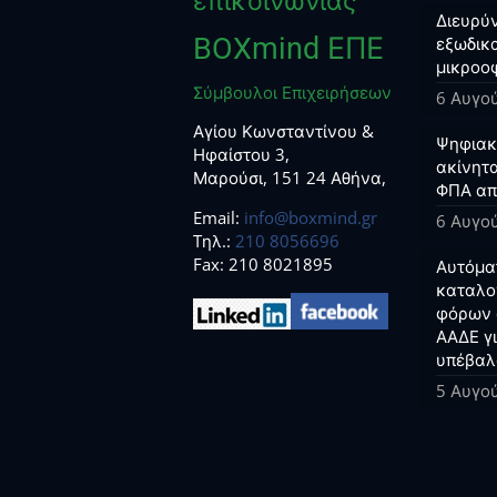
επικοινωνίας
Διευρύν
BOXmind ΕΠΕ
εξωδικα
μικροο
Σύμβουλοι Επιχειρήσεων
6 Αυγο
Αγίου Κωνσταντίνου &
Ψηφιακο
Ηφαίστου 3,
ακίνητα
Μαρούσι, 151 24 Αθήνα,
ΦΠΑ απ
Email:
info@boxmind.gr
6 Αυγο
Tηλ.:
210 8056696
Fax: 210 8021895
Αυτόμα
καταλο
φόρων 
ΑΑΔΕ γ
υπέβαλ
5 Αυγο