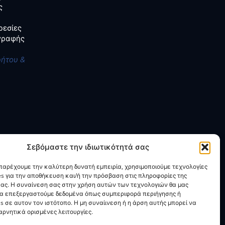
ς
ρεσίες
αγραφής
ρήτου &
Σεβόμαστε την ιδιωτικότητά σας
 παρέχουμε την καλύτερη δυνατή εμπειρία, χρησιμοποιούμε τεχνολογίες
es για την αποθήκευση και/ή την πρόσβαση στις πληροφορίες της
ας. Η συναίνεση σας στην χρήση αυτών των τεχνολογιών θα μας
να επεξεργαστούμε δεδομένα όπως συμπεριφορά περιήγησης ή
s σε αυτον τον ιστότοπο. Η μη συναίινεση ή η άρση αυτής μπορεί να
ρνητικά ορισμένες λειτουργίες.