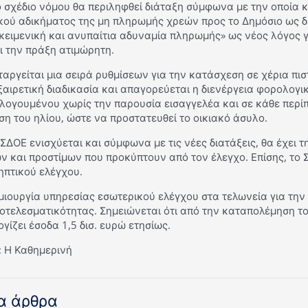
ο σχέδιο νόμου θα περιληφθεί διάταξη σύμφωνα με την οποία 
κού αδικήματος της μη πληρωμής χρεών προς το Δημόσιο ως δι
κειμενική και ανυπαίτια αδυναμία πληρωμής» ως νέος λόγος γ
ι την πράξη ατιμώρητη.
ταργείται μια σειρά ρυθμίσεων για την κατάσχεση σε χέρια π
ξαιρετική διαδικασία και απαγορεύεται η διενέργεια φορολογι
λογουμένου χωρίς την παρουσία εισαγγελέα και σε κάθε περίπ
ση του ηλίου, ώστε να προστατευθεί το οικιακό άσυλο.
 ΣΔΟΕ ενισχύεται και σύμφωνα με τις νέες διατάξεις, θα έχει
 και προστίμων που προκύπτουν από τον έλεγχο. Επίσης, το Σ
ηπτικού ελέγχου.
μιουργία υπηρεσίας εσωτερικού ελέγχου στα τελωνεία για την
οτελεσματικότητας. Σημειώνεται ότι από την καταπολέμηση τ
γίζει έσοδα 1,5 δισ. ευρώ ετησίως.
: Η Καθημερινή
α άρθρα