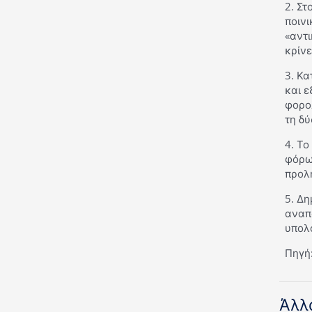
2. Στ
ποινι
«αντι
κρίνε
3. Κα
και ε
φορο
τη δύ
4. Το
φόρων
προλ
5. Δη
αναπ
υπολο
Πηγή
Άλλ