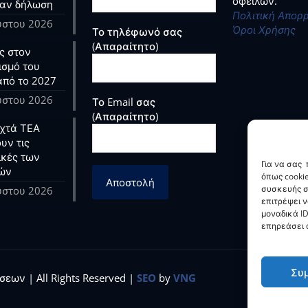
οφειλών.
αν δήλωση
Πολιτική Απορ
ύστου 2026
Όροι Χρήσης
Το τηλέφωνό σας
(Απαραίτητο)
ς στον
ισμό του
από το 2027
ύστου 2026
Το Email σας
(Απαραίτητο)
ιχτά ΤΕΑ
υν τις
ικές των
Για να σας
ών
όπως cooki
συσκευής σ
ύστου 2026
επιτρέψει 
μοναδικά ID
επηρεάσει α
Συ
εων | All Rights Reserved |
SEO
by
VNG