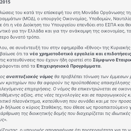
/2015
ηλώσεις του κατά την επίσκεψή του στη Μονάδα Οργάνωσης τη
ραμμάτων (ΜΟΔ), ο υπουργός Οικονομίας, Υποδομών, Ναυτιλία
ε ότι η νέα Διοίκηση του Υπουργείου επενδύει στο ΕΣΠΑ και θ
τικό για την Ελλάδα και για την ανάκαμψη της οικονομίας, τ
τερο δυνατό τρόπο.
λου, σε συνέντευξή του στην εφημερίδα «Εθνος» της Κυριακής
βαίωσε ότι τα
νέα χρηματοδοτικά εργαλεία και επιδοτήσει
τις κατευθύνσεις που έχουν ήδη οριστεί στο
Σύμφωνο Εταιρικ
γράφονται από τα
Επιχειρησιακά Προγράμματα
.
έος
αναπτυξιακός νόμος
θα προβλέπει τόνωση των έμμεσων 
των κριτηρίων που θα αφορούν τις προϋποθέσεις απασχόλησης 
πιλεγόμενες επιχειρήσεις. Ο νόμος θα επικεντρώνεται σε οικο
ιθέμενης αξίας, στις νέες τεχνολογίες και σε παραγωγικούς 
ριτικό πλεονέκτημα, κατεύθυνση που συνάδει και με τον προ
)
» δήλωσε ο κύριος Σταθάκης, που έθεσε ως προαπαιτούμενο 
άρθρωση της διοικητικής δομής που διαχειρίζεται τις ιδιωτικέ
υς
».
χίζοντας, ο υπουργός αποσαφήνισε ότι προτεραιότητα για τη 