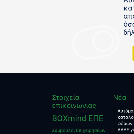
Αυ
κα
απ
όσ
δή
Στοιχεία
Νέα
επικοινωνίας
Αυτόμα
BOXmind ΕΠΕ
καταλο
φόρων 
ΑΑΔΕ γ
Σύμβουλοι Επιχειρήσεων