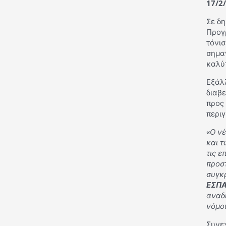
17/2
Σε δ
Προγ
τόνισ
σημαν
καλύ
Εξάλ
διαβε
προς 
περι
«
Ο ν
και 
τις ε
προστ
συγκ
ΕΣΠΑ
αναδι
νόμο
Συνε