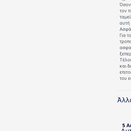
Όσον
τον π
ταμε
αυτή 
Ασφά
Για τ
τροπο
ασφαλ
ξεπε
Τέλος
και 
επιτο
του ε
Άλλ
5 Α