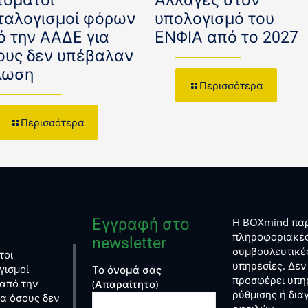
τόματοι
Αλλαγές στον
ταλογισμοί φόρων
υπολογισμό του
ό την ΑΑΔΕ για
ΕΝΦΙΑ από το 2027
ους δεν υπέβαλαν
λωση
Περισσότερα
Περισσότερα
Εγγραφή στο
Η BOXmind παρ
πληροφοριακές
newsletter
συμβουλευτικέ
τοι
υπηρεσίες. Δεν
γισμοί
Το όνομά σας
προσφέρει υπη
από την
(Απαραίτητο)
ρύθμισης ή δι
ια όσους δεν