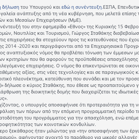
η δήλωση
του Υπουργού και
εδώ η συνέντευξη.
ΕΣΠΑ, Επενδυτι
ργαλεία ανάπτυξης από τη νέα κυβέρνηση, που μελετά επίσης
ών και Μεσαίων Επιχειρήσεων (ΜμΕ).
νέντευξή του στην εφημερίδα «Εθνος» της Κυριακής 15 Φεβρο
μών, Ναυτιλίας και Τουρισμού, Γιώργος Σταθάκης διαβεβαίωσ
τις επιχειρήσεις θα στοχεύουν προς τις κατευθύνσεις που έχο
ης 2014 -2020 και περιγράφονται από τα Επιχειρησιακά Προγ
έος αναπτυξιακός νόμος θα προβλέπει τόνωση των έμμεσων 
των κριτηρίων που θα αφορούν τις προϋποθέσεις απασχόλησης 
πιλεγόμενες επιχειρήσεις. Ο νόμος θα επικεντρώνεται σε οικο
ιθέμενης αξίας, στις νέες τεχνολογίες και σε παραγωγικούς 
ιτικό πλεονέκτημα, κατεύθυνση που συνάδει και με τον προσ
)» δήλωσε ο κύριος Σταθάκης, που έθεσε ως προαπαιτούμενο 
άρθρωση της διοικητικής δομής που διαχειρίζεται τις ιδιωτικέ
υς».
χίζοντας, ο υπουργός αποσαφήνισε ότι προτεραιότητα για τη 
φάλιση των πόρων από την επόμενη προγραμματική περίοδο τ
ατοδότηση του προγράμματος για την απασχόληση, ενώ επέμει
ροφητικότητας των κοινοτικών κονδυλίων.
τερο ξεκάθαρος ήταν μιλώντας για «την αποσαφήνιση των έργ
ιασμού», αφήνοντας ανοιχτό το παράθυρο για μικρές αλλαγές