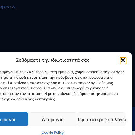
ρήτου &
Σεβόμαστε την ιδιωτικότητά σας
 παρέχουμε την καλύτερη δυνατή εμπειρία, χρησιμοποιούμε τεχνολογίες
es για την αποθήκευση και/ή την πρόσβαση στις πληροφορίες της
ας. Η συναίνεση σας στην χρήση αυτών των τεχνολογιών θα μας
να επεξεργαστούμε δεδομένα όπως συμπεριφορά περιήγησης ή
s σε αυτον τον ιστότοπο. Η μη συναίινεση ή η άρση αυτής μπορεί να
ρνητικά ορισμένες λειτουργίες.
μφωνώ
Διαφωνώ
Περισσότερες επιλογές
Cookie Policy