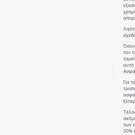
εξασ
χρημ
απορ
Λιγότ
σχεδ
Όσον
τον 
ταμε
αυτή 
Ασφά
Για τ
τροπο
ασφαλ
ξεπε
Τέλος
ακόμ
των ε
30% 