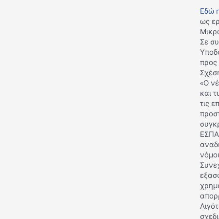
Εδώ 
ως ε
Μικρ
Σε συ
Υποδο
προς 
Σχέσ
«Ο ν
και 
τις ε
προστ
συγκρ
ΕΣΠΑ
αναδι
νόμο
Συνε
εξασ
χρημ
απορ
Λιγό
σχεδ