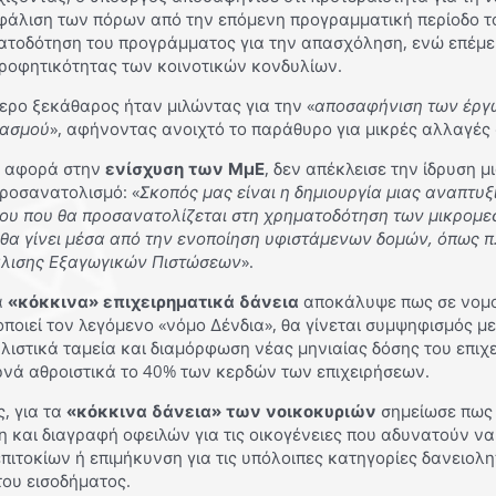
φάλιση των πόρων από την επόμενη προγραμματική περίοδο τ
ατοδότηση του προγράμματος για την απασχόληση, ενώ επέμει
ροφητικότητας των κοινοτικών κονδυλίων.
ερο ξεκάθαρος ήταν μιλώντας για την «
αποσαφήνιση των έργω
ιασμού
», αφήνοντας ανοιχτό το παράθυρο για μικρές αλλαγές
 αφορά στην
ενίσχυση των ΜμΕ
, δεν απέκλεισε την ίδρυση 
προσανατολισμό: «
Σκοπός μας είναι η δημιουργία μιας αναπτυ
ίου που θα προσανατολίζεται στη χρηματοδότηση των μικρομε
θα γίνει μέσα από την ενοποίηση υφιστάμενων δομών, όπως π
λισης Εξαγωγικών Πιστώσεων
».
α
«κόκκινα» επιχειρηματικά δάνεια
αποκάλυψε πως σε νομοσ
ποιεί τον λεγόμενο «νόμο Δένδια», θα γίνεται συμψηφισμός με
ιστικά ταμεία και διαμόρφωση νέας μηνιαίας δόσης του επιχε
ρνά αθροιστικά το 40% των κερδών των επιχειρήσεων.
, για τα
«κόκκινα δάνεια» των νοικοκυριών
σημείωσε πως 
η και διαγραφή οφειλών για τις οικογένειες που αδυνατούν 
πιτοκίων ή επιμήκυνση για τις υπόλοιπες κατηγορίες δανειολ
του εισοδήματος.