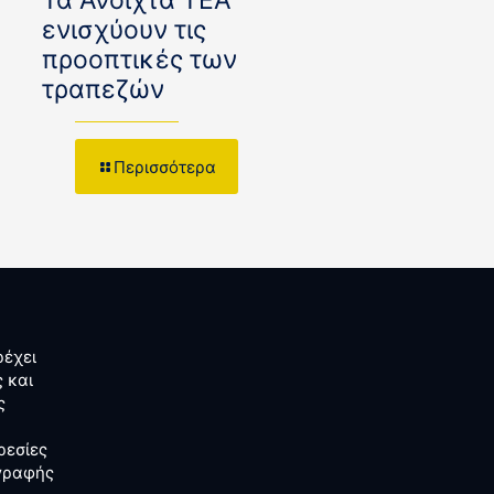
Τα Ανοιχτά ΤΕΑ
ενισχύουν τις
προοπτικές των
τραπεζών
Περισσότερα
έχει
 και
ς
ρεσίες
αγραφής