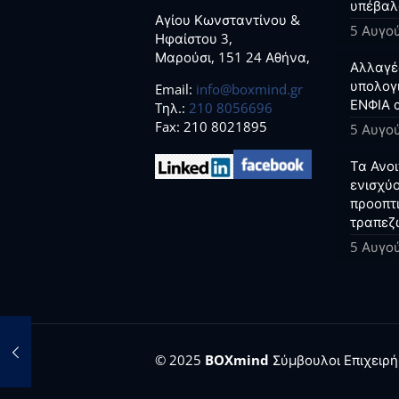
υπέβαλ
Αγίου Κωνσταντίνου &
5 Αυγο
Ηφαίστου 3,
Μαρούσι, 151 24 Αθήνα,
Αλλαγέ
υπολογ
Email:
info@boxmind.gr
ΕΝΦΙΑ 
Tηλ.:
210 8056696
Fax: 210 8021895
5 Αυγο
Τα Ανο
ενισχύο
προοπτ
τραπεζ
5 Αυγο
© 2025
BOXmind
Σύμβουλοι Επιχειρήσ