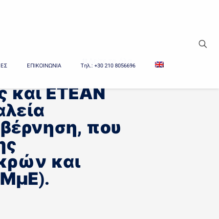
Δείτε τα όλα
ΙΕΣ
ΕΠΙΚΟΙΝΩΝΙΑ
Tηλ.: +30 210 8056696
ς και ΕΤΕΑΝ
αλεία
υβέρνηση, που
ης
κρών και
ΜμΕ).