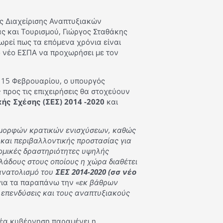
ς Διαχείρισης Αναπτυξιακών
ς και Τουρισμού, Γιώργος Σταθάκης
εωρεί πως τα επόμενα χρόνια είναι
ο νέο ΕΣΠΑ να προχωρήσει με τον
 15 Φεβρουαρίου, ο υπουργός
ς
προς τις επιχειρήσεις θα στοχεύουν
ής Σχέσης (ΣΕΣ) 2014 -2020
και
μορφών κρατικών ενισχύσεων, καθώς
και περιβαλλοντικής προστασίας για
νομικές δραστηριότητες υψηλής
κλάδους στους οποίους η χώρα διαθέτει
σανατολισμό του
ΣΕΣ 2014-2020 (σσ νέο
για τα παραπάνω την «
εκ βάθρων
ς επενδύσεις και τους αναπτυξιακούς
νέα κυβέρνηση παραμένει η