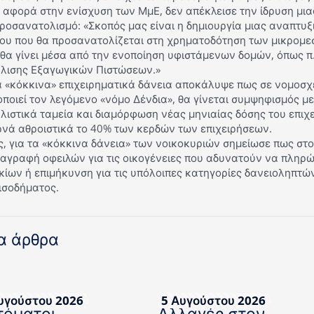
 αφορά στην ενίσχυση των ΜμΕ, δεν απέκλεισε την ίδρυση μια
ροσανατολισμό: «Σκοπός μας είναι η δημιουργία μιας αναπτυξ
ίου που θα προσανατολίζεται στη χρηματοδότηση των μικρομε
θα γίνει μέσα από την ενοποίηση υφιστάμενων δομών, όπως π
λισης Εξαγωγικών Πιστώσεων.»
α «κόκκινα» επιχειρηματικά δάνεια αποκάλυψε πως σε νομοσχέ
ποιεί τον λεγόμενο «νόμο Δένδια», θα γίνεται συμψηφισμός με
ιστικά ταμεία και διαμόρφωση νέας μηνιαίας δόσης του επιχε
ρνά αθροιστικά το 40% των κερδών των επιχειρήσεων.
, για τα «κόκκινα δάνεια» των νοικοκυριών σημείωσε πως στ
διαγραφή οφειλών για τις οικογένειες που αδυνατούν να πληρ
κίων ή επιμήκυνση για τις υπόλοιπες κατηγορίες δανειοληπτώ
ισοδήματος.
α άρθρα
υγούστου 2026
5 Αυγούστου 2026