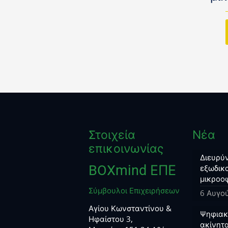
Στοιχεία
Νέα
επικοινωνίας
Διευρύν
BOXmind ΕΠΕ
εξωδικα
μικροο
Σύμβουλοι Επιχειρήσεων
6 Αυγο
Αγίου Κωνσταντίνου &
Ψηφιακο
Ηφαίστου 3,
ακίνητα