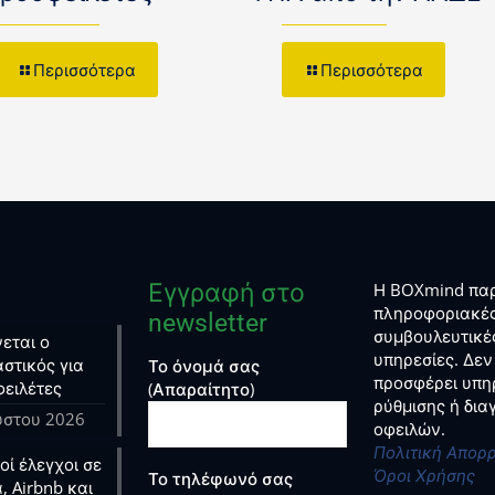
Περισσότερα
Περισσότερα
Εγγραφή στο
Η BOXmind παρ
πληροφοριακές
newsletter
συμβουλευτικέ
εται ο
υπηρεσίες. Δεν
στικός για
Το όνομά σας
προσφέρει υπη
φειλέτες
(Απαραίτητο)
ρύθμισης ή δι
ύστου 2026
οφειλών.
Πολιτική Απορ
ί έλεγχοι σε
Όροι Χρήσης
Το τηλέφωνό σας
, Airbnb και