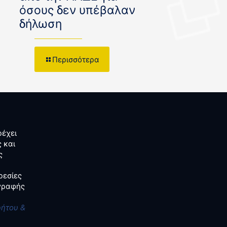
όσους δεν υπέβαλαν
δήλωση
Περισσότερα
έχει
 και
ς
ρεσίες
αγραφής
ρήτου &