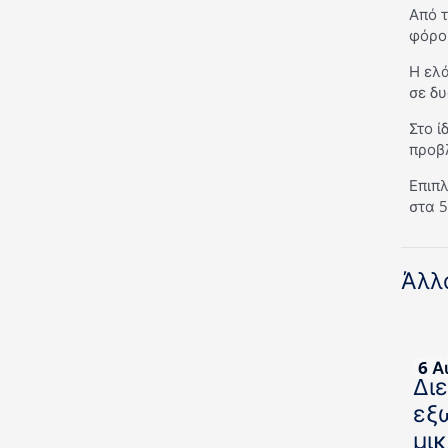
Από τ
φόροι
Η ελά
σε δυ
Στο 
προβ
Επιπλ
στα 
Άλλ
6 Α
Δι
εξ
μι