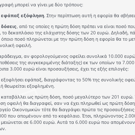
γραφή μπορεί να γίνει με δύο τρόπους:
ε
εφάπαξ εξόφληση
. Στην περίπτωση αυτή η εφορία θα σβήσει
ε
δόσεις
, από τις οποίες η πρώτη δόση πρέπει να είναι ποσό πο
 το δεκαπλάσιο της ελάχιστης δόσης των 20 ευρώ. Δηλαδή, π
 όποιο ποσό πληρώνεται με την πρώτη δόση η εφορία θα το μετ
νολική οφειλή.
αράδειγμα, αν φορολογούμενος οφείλει συνολικά 10.000 ευρώ
οθέσεις της συγκεκριμένης διάταξης) εκ των οποίων τα 7.00
ιπα 3.000 ευρώ είναι προσαυξήσεις, έχει τις εξής επιλογές:
 εξοφλήσει εφάπαξ, διαγράφοντας το 50% της συνολικής οφει
λή θεωρείται εξοφλημένη.
α καταβάλλει ως πρώτη δόση, ποσό μεγαλύτερο των 201 ευρώ. 
ση οφειλή θα διαγραφεί, σαν να έχει πληρωθεί ως πρώτη δόση 
γείο Οικονομικών τότε θα διαγράψει πρώτα τις προσαυξήσεις 
000 που απομένουν από το κεφάλαιο. Έτσι, πληρώνοντας 2.00
 μειώνεται σε 6.000 ευρώ. Αυτά τα 6.000 ευρώ που απομένουν
ων.