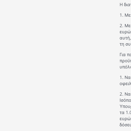
H δια
1. Μ
2. Μ
ευρώ,
αυτή,
τη συ
Για π
προϋπ
υπόλο
1. Να
οφει
2. Ν
Ισόπο
Υπουρ
τα 1.
ευρώ
δόσε