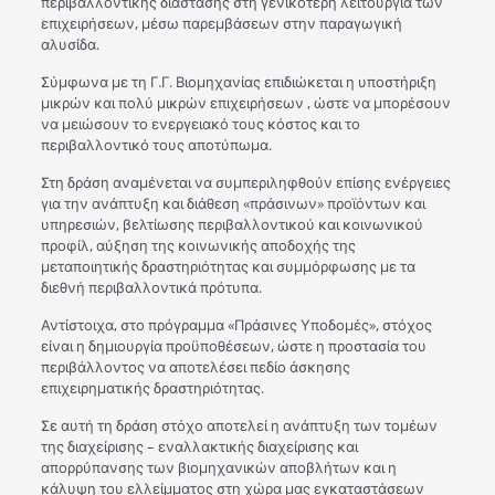
περιβαλλοντικής διάστασης στη γενικότερη λειτουργία των
επιχειρήσεων, μέσω παρεμβάσεων στην παραγωγική
αλυσίδα.
Σύμφωνα με τη Γ.Γ. Βιομηχανίας επιδιώκεται η υποστήριξη
μικρών και πολύ μικρών επιχειρήσεων , ώστε να μπορέσουν
να μειώσουν το ενεργειακό τους κόστος και το
περιβαλλοντικό τους αποτύπωμα.
Στη δράση αναμένεται να συμπεριληφθούν επίσης ενέργειες
για την ανάπτυξη και διάθεση «πράσινων» προϊόντων και
υπηρεσιών, βελτίωσης περιβαλλοντικού και κοινωνικού
προφίλ, αύξηση της κοινωνικής αποδοχής της
μεταποιητικής δραστηριότητας και συμμόρφωσης με τα
διεθνή περιβαλλοντικά πρότυπα.
Αντίστοιχα, στο πρόγραμμα «Πράσινες Υποδομές», στόχος
είναι η δημιουργία προϋποθέσεων, ώστε η προστασία του
περιβάλλοντος να αποτελέσει πεδίο άσκησης
επιχειρηματικής δραστηριότητας.
Σε αυτή τη δράση στόχο αποτελεί η ανάπτυξη των τομέων
της διαχείρισης – εναλλακτικής διαχείρισης και
απορρύπανσης των βιομηχανικών αποβλήτων και η
κάλυψη του ελλείμματος στη χώρα μας εγκαταστάσεων