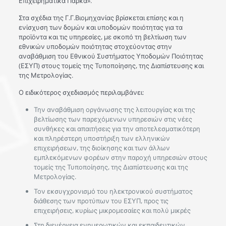
Επιχειρηματικά Πάρκα».
Στα σχέδια της Γ.Γ.Βιομηχανίας βρίσκεται επίσης και η
ενίσχυση των δομών και υποδομών ποιότητας για τα
προϊόντα και τις υπηρεσίες, με σκοπό τη βελτίωση των
εθνικών υποδομών ποιότητας στοχεύοντας στην
αναβάθμιση του Εθνικού Συστήματος Υποδομών Ποιότητας
(ΕΣΥΠ) στους τομείς της Τυποποίησης, της Διαπίστευσης και
της Μετρολογίας.
Ο ειδικότερος σχεδιασμός περιλαμβάνει:
Την αναβάθμιση οργάνωσης της λειτουργίας και της
βελτίωσης των παρεχόμενων υπηρεσιών στις νέες
συνθήκες και απαιτήσεις για την αποτελεσματικότερη
και πληρέστερη υποστήριξη των ελληνικών
επιχειρήσεων, της διοίκησης και των άλλων
εμπλεκόμενων φορέων στην παροχή υπηρεσιών στους
τομείς της Τυποποίησης, της Διαπίστευσης και της
Μετρολογίας.
Τον εκσυγχρονισμό του ηλεκτρονικού συστήματος
διάθεσης των προτύπων του ΕΣΥΠ, προς τις
επιχειρήσεις, κυρίως μικρομεσαίες και πολύ μικρές
Στη διενέργεια ενημερωτικών και εκπαιδευτικών