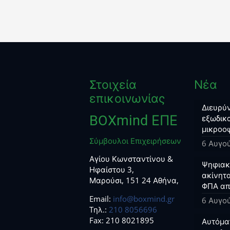
Στοιχεία
Νέα
επικοινωνίας
Διευρύν
BOXmind ΕΠΕ
εξωδικα
μικροο
Σύμβουλοι Επιχειρήσεων
6 Αυγο
Αγίου Κωνσταντίνου &
Ψηφιακο
Ηφαίστου 3,
ακίνητα
Μαρούσι, 151 24 Αθήνα,
ΦΠΑ απ
Email:
info@boxmind.gr
6 Αυγο
Tηλ.:
210 8056696
Fax: 210 8021895
Αυτόμα