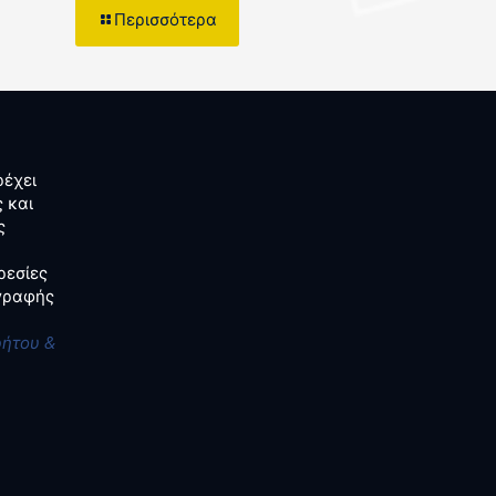
Περισσότερα
έχει
 και
ς
ρεσίες
αγραφής
ρήτου &