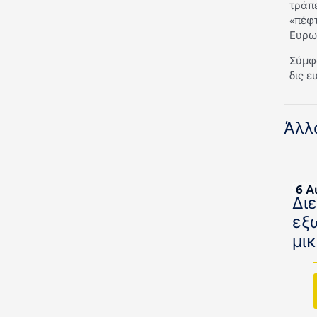
τράπε
«πέφ
Ευρω
Σύμφ
δις ε
Άλλ
6 Α
Δι
εξ
μι