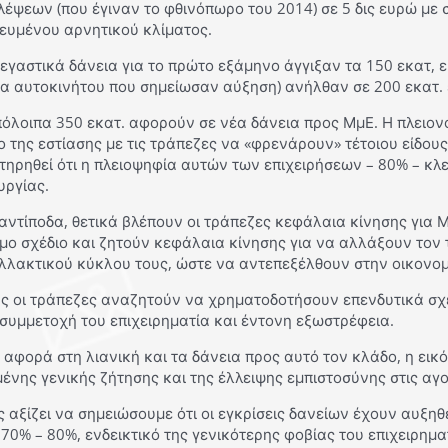
λέψεων (που έγιναν το φθινόπωρο του 2014) σε 5 δις ευρώ μ
κευμένου αρνητικού κλίματος.
εγαστικά δάνεια για το πρώτο εξάμηνο άγγιξαν τα 150 εκατ, 
ια αυτοκινήτου που σημείωσαν αύξηση) ανήλθαν σε 200 εκατ.
πόλοιπα 350 εκατ. αφορούν σε νέα δάνεια προς ΜμΕ. Η πλειο
 της εστίασης με τις τράπεζες να «φρενάρουν» τέτοιου είδους 
ηρηθεί ότι η πλειοψηφία αυτών των επιχειρήσεων – 80% – κλε
υργίας.
αντίποδα, θετικά βλέπουν οι τράπεζες κεφάλαια κίνησης για 
μο σχέδιο και ζητούν κεφάλαια κίνησης για να αλλάξουν τον 
λλακτικού κύκλου τους, ώστε να αντεπεξέλθουν στην οικονομ
ς οι τράπεζες αναζητούν να χρηματοδοτήσουν επενδυτικά σχέ
 συμμετοχή του επιχειρηματία και έντονη εξωστρέφεια.
αφορά στη λιανική και τα δάνεια προς αυτό τον κλάδο, η εικ
ένης γενικής ζήτησης και της έλλειψης εμπιστοσύνης στις αγο
 αξίζει να σημειώσουμε ότι οι εγκρίσεις δανείων έχουν αυξη
70% – 80%, ενδεικτικό της γενικότερης φοβίας του επιχειρημα