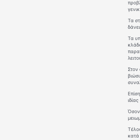
προβ
γενι
Τα στ
δάνε
Τα υ
κλάδο
παρατ
λειτο
Στον 
βιώσι
συνα
Επίση
ιδίας
Όσον 
μειωμ
Τέλος
κατά 