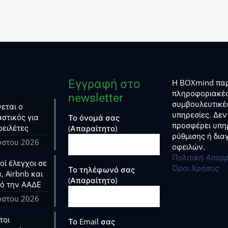
Εγγραφή στο
Η BOXmind παρ
πληροφοριακές
newsletter
συμβουλευτικέ
εται ο
υπηρεσίες. Δεν
στικός για
Το όνομά σας
προσφέρει υπη
φειλέτες
(Απαραίτητο)
ρύθμισης ή δι
ύστου 2026
οφειλών.
Πολιτική Απορ
ί έλεγχοι σε
Όροι Χρήσης
Το τηλέφωνό σας
, Airbnb και
(Απαραίτητο)
ό την ΑΑΔΕ
ύστου 2026
τοι
Το Email σας