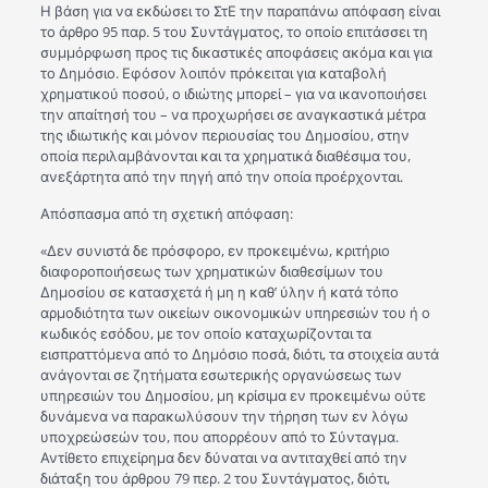
Η βάση για να εκδώσει το ΣτΕ την παραπάνω απόφαση είναι
το άρθρο 95 παρ. 5 του Συντάγματος, το οποίο επιτάσσει τη
συμμόρφωση προς τις δικαστικές αποφάσεις ακόμα και για
το Δημόσιο. Εφόσον λοιπόν πρόκειται για καταβολή
χρηματικού ποσού, ο ιδιώτης μπορεί – για να ικανοποιήσει
την απαίτησή του – να προχωρήσει σε αναγκαστικά μέτρα
της ιδιωτικής και μόνον περιουσίας του Δημοσίου, στην
οποία περιλαμβάνονται και τα χρηματικά διαθέσιμα του,
ανεξάρτητα από την πηγή από την οποία προέρχονται.
Απόσπασμα από τη σχετική απόφαση:
«Δεν συνιστά δε πρόσφορο, εν προκειμένω, κριτήριο
διαφοροποιήσεως των χρηματικών διαθεσίμων του
Δημοσίου σε κατασχετά ή μη η καθ’ ύλην ή κατά τόπο
αρμοδιότητα των οικείων οικονομικών υπηρεσιών του ή ο
κωδικός εσόδου, με τον οποίο καταχωρίζονται τα
εισπραττόμενα από το Δημόσιο ποσά, διότι, τα στοιχεία αυτά
ανάγονται σε ζητήματα εσωτερικής οργανώσεως των
υπηρεσιών του Δημοσίου, μη κρίσιμα εν προκειμένω ούτε
δυνάμενα να παρακωλύσουν την τήρηση των εν λόγω
υποχρεώσεών του, που απορρέουν από το Σύνταγμα.
Αντίθετο επιχείρημα δεν δύναται να αντιταχθεί από την
διάταξη του άρθρου 79 περ. 2 του Συντάγματος, διότι,