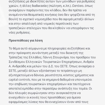
συζητήσεις με ιδιοκτήτες αυτών των μονάδων για ρυθμίσεις
χρεών, ή άλλες διαδικασίες (πώληση, κ.λπ.). Ωστόσο, όπως
αναφέρουν παράγοντες του κλάδου, δεν θα πρέπει να
αναμένονται θεαματικές κινήσεις όσο δεν ψηφίζεται από τη
Βουλή το σχετικό νομοσχέδιο που θα αφορά μεταξύ άλλων
και στην απαλλαγή από νομικές περιπλοκές των
τραπεζικών στελεχών που θα κληθούν να υπογράψουν τις
νέες ρυθμίσεις.
Προσπάθειες για λύση
Το θέμα αυτό σύμφωνα με πληροφορίες συζητήθηκε και
στην πρόσφατη συνάντηση μεταξύ του διοικητή της
Τράπεζας της Ελλάδος, Γιάννη Στουρνάρα, του προέδρου του
Συνδέσμου Ελληνικών Τουριστικών Επιχειρήσεων, Ανδρέα
Α. Ανδρεάδη και μελών του Δ.Σ. του ΣΕΤΕ. Όπως αναφέρει ο
ΣΕΤΕ, μεταξύ άλλων εξετάστηκε το τετράπτυχο μη
εξυπηρετούμενα δάνεια, ρευστότητα, κόστος χρήματος και
capital controls, που με τα σημερινά δεδομένα υπονομεύει
την επιβίωση τουριστικών επιχειρήσεων και ταυτόχρονα
αποτελεί εμπόδιο στην περαιτέρω ανάπτυξη του τομέα. Οι
δύο πλευρές συμφώνησαν στην αναγκαιότητα να
ενισχυθούν οι κοινές τους προσπάθειες για άμεσα
εφαρμόσιμες λύσεις που θα ενισχύσουν έναν από τους