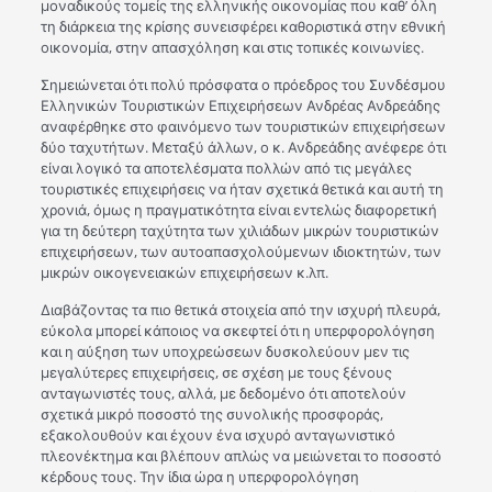
μοναδικούς τομείς της ελληνικής οικονομίας που καθ’ όλη
τη διάρκεια της κρίσης συνεισφέρει καθοριστικά στην εθνική
οικονομία, στην απασχόληση και στις τοπικές κοινωνίες.
Σημειώνεται ότι πολύ πρόσφατα ο πρόεδρος του Συνδέσμου
Ελληνικών Τουριστικών Επιχειρήσεων Ανδρέας Ανδρεάδης
αναφέρθηκε στο φαινόμενο των τουριστικών επιχειρήσεων
δύο ταχυτήτων. Μεταξύ άλλων, ο κ. Ανδρεάδης ανέφερε ότι
είναι λογικό τα αποτελέσματα πολλών από τις μεγάλες
τουριστικές επιχειρήσεις να ήταν σχετικά θετικά και αυτή τη
χρονιά, όμως η πραγματικότητα είναι εντελώς διαφορετική
για τη δεύτερη ταχύτητα των χιλιάδων μικρών τουριστικών
επιχειρήσεων, των αυτοαπασχολούμενων ιδιοκτητών, των
μικρών οικογενειακών επιχειρήσεων κ.λπ.
Διαβάζοντας τα πιο θετικά στοιχεία από την ισχυρή πλευρά,
εύκολα μπορεί κάποιος να σκεφτεί ότι η υπερφορολόγηση
και η αύξηση των υποχρεώσεων δυσκολεύουν μεν τις
μεγαλύτερες επιχειρήσεις, σε σχέση με τους ξένους
ανταγωνιστές τους, αλλά, με δεδομένο ότι αποτελούν
σχετικά μικρό ποσοστό της συνολικής προσφοράς,
εξακολουθούν και έχουν ένα ισχυρό ανταγωνιστικό
πλεονέκτημα και βλέπουν απλώς να μειώνεται το ποσοστό
κέρδους τους. Την ίδια ώρα η υπερφορολόγηση