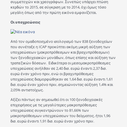
συμμετοχών και χρεογράφων. Συνεπώς υπάρχει πτώση
κερδών το 2015, σε σύγκριση με το 2014, όχι όμως τόσο
μεγάλη όπως από την πρώτη εικόνα εμφανίζεται.
Οι υποχρεώσεις
Από τον ομαδοποιημένο ισολογισμό των 838 ξενοδοχείων
που συνέταξε η ICAP προκύπτει ακόμη μικρή αύξηση των
υποχρεώσεων (μακροπρόθεσμων και βραχυπρόθεσμων)
των ξενοδοχειακών μονάδων, όπως επίσης και αύξηση των
τραπεζικών δόσεων. Ειδικότερα οι μεσομακροπρόθεσμες
υποχρεώσεις ανήλθαν σε 2,40 δισ. ευρώ έναντι 2,37 δισ.
ευρώ έναν χρόνο πριν, ενώ οι βραχυπρόθεσμες
υποχρεώσεις διαμορφώθηκαν σε 1,64 δισ. ευρώ έναντι 1,61
δισ. ευρώ έναν χρόνο πριν, σημειώνοντας αύξηση 1,4% και
2,05% αντιστοίχως.
Αξίζει πάντως αν σημειωθεί ότι οι 100 ξενοδοχειακές
επιχειρήσεις με τις μεγαλύτερες μακροπρόθεσμες
υποχρεώσεις συγκεντρώνουν το 81,66% των
μακροπρόθεσμων υποχρεώσεων του δείγματος, ήτοι 1,96
δισ. ευρώ έναντι 1,91 δισ. ευρώ έναν χρόνο πριν.