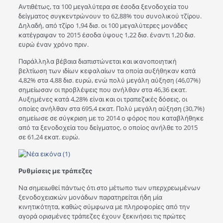
Αντιθέτως, τα 100 μεγαλύτερα σε έσοδα ξενοδοχεία του
δείγματος συγκεντρώνουν το 62,88% του συνολικού τζίρου.
Δηλαδή, από τζίρο 1,94 δισ. οι 100 μεγαλύτερες μονάδες
κατέγραψαν το 2015 έσοδα ύψους 1,22 δισ. έναντι 1,20 δισ.
ευρώ έναν χρόνο πριν.
Παράλληλα βέβαια διαπιστώνεται και ικανοποιητική
βελτίωση των ιδίων κεφαλαίων τα οποία αυξήθηκαν κατά
4,82% στα 4,88 δισ. ευρώ, ενώ πολύ μεγάλη αύξηση (46,07%)
σημείωσαν οι προβλέψεις που ανήλθαν στα 46,36 εκατ.
Αυξημένες κατά 4,28% είναι και οι τραπεζικές δόσεις, οι
οποίες ανήλθαν στα 695,4 εκατ. Πολύ μεγάλη αύξηση (30,7%)
σημείωσε σε σύγκριση με το 2014 ο φόρος που καταβλήθηκε
από τα ξενοδοχεία του δείγματος, ο οποίος ανήλθε το 2015
σε 61,24 εκατ. ευρώ.
Ρυθμίσεις με τράπεζες
Να σημειωθεί πάντως ότι στο μέτωπο των υπερχρεωμένων
ξενοδοχειακών μονάδων παρατηρείται ήδη μία
κινητικότητα, καθώς σύμφωνα με πληροφορίες από την
αγορά ορισμένες τράπεζες έχουν ξεκινήσει τις πρώτες