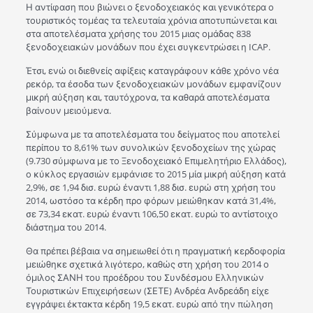
Η αντίφαση που βιώνει ο ξενοδοχειακός και γενικότερα ο
τουριστικός τομέας τα τελευταία χρόνια αποτυπώνεται και
στα αποτελέσματα χρήσης του 2015 μιας ομάδας 838
ξενοδοχειακών μονάδων που έχει συγκεντρώσει η ICAP.
Έτσι, ενώ οι διεθνείς αφίξεις καταγράφουν κάθε χρόνο νέα
ρεκόρ, τα έσοδα των ξενοδοχειακών μονάδων εμφανίζουν
μικρή αύξηση και, ταυτόχρονα, τα καθαρά αποτελέσματα
βαίνουν μειούμενα.
Σύμφωνα με τα αποτελέσματα του δείγματος που αποτελεί
περίπου το 8,61% των συνολικών ξενοδοχείων της χώρας
(9.730 σύμφωνα με το Ξενοδοχειακό Επιμελητήριο Ελλάδος),
ο κύκλος εργασιών εμφάνισε το 2015 μία μικρή αύξηση κατά
2,9%, σε 1,94 δισ. ευρώ έναντι 1,88 δισ. ευρώ στη χρήση του
2014, ωστόσο τα κέρδη προ φόρων μειώθηκαν κατά 31,4%,
σε 73,34 εκατ. ευρώ έναντι 106,50 εκατ. ευρώ το αντίστοιχο
διάστημα του 2014.
Θα πρέπει βέβαια να σημειωθεί ότι η πραγματική κερδοφορία
μειώθηκε σχετικά λιγότερο, καθώς στη χρήση του 2014 ο
όμιλος ΣΑΝΗ του προέδρου του Συνδέσμου Ελληνικών
Τουριστικών Επιχειρήσεων (ΣΕΤΕ) Ανδρέα Ανδρεάδη είχε
εγγράψει έκτακτα κέρδη 19,5 εκατ. ευρώ από την πώληση