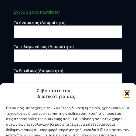
Εγγραφή στο newsletter
Το όνομά σας (Απαραίτητο)
Το τηλέφωνό σας (Απαραίτητο)
Το Email σας (Απαραίτητο)
Σεβόμαστε την
ιδιωτικότητά σας
Για να σας παρέχουμε την καλύτερη δυνατή εμπειρία, χρησιμοποιούμε
τεχνολογίες όπως cookies για την αποθήκευση και/ή την πρόσβαση
στις πληροφορίες της συσκευής σας. Η συναίνεση σας στην χρήση
αυτών των τεχνολογιών θα μας επιτρέψει να επεξεργαστούμε
Η BOXmind παρέχει πληροφοριακές και συμβουλευτικές
δεδομένα όπως συμπεριφορά περιήγησης ή μοναδικά IDs σε αυτον τον
υπηρεσίες. Δεν προσφέρει υπηρεσίες ρύθμισης ή
ιστότοπο. Η μη συναίινεση ή η άρση αυτής μπορεί να επηρεάσει