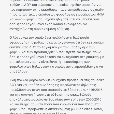
καθώς οι ΔΟΥ και οι λοιπές υπηρεσίες της δεν μπορούν να
προχωρήσουν στην εκκαθάριση των εκπρόθεσμων αρχικών
ή τροποποιητικών δηλώσεων φορολογίας εισοδήματος, ΦΠΑ
και άλλων φόρων που έχουν ήδη σπεύσει να υποβάλουν
όσοι φορολογούμενοι εκδήλωσαν ενδιαφέρον να
ενταχθούν στη συγκεκριμένη ρύθμιση.
Ο λόγος για τον οποίο έχει «κολλήσει» η διαδικασία
εφαρμογής της ρύθμισης είναι το γεγονός ότι δεν έχει ακόμη
διατεθεί στις ΔΟΥ το λογισμικό για τον υπολογισμό των
φόρων και των προσαυξήσεων που πρέπει να πληρώσουν
όσοι φορολογούμενοι ζητούν να ενταχθούν στη ρύθμιση, με
αποτέλεσμα να μην είναι δυνατή η εκκαθάριση των
φορολογικών δηλώσεων τις οποίες αυτοί προσήλθαν για να
υποβάλουν.
Ήδη πολλοί φορολογούμενοι έχουν προσέλθει στις αρμόδιες
ΔΟΥ για να υποβάλουν όλες τις φορολογικές δηλώσεις
παρελθόντων ετών που απαιτούνται βάσει του ν. 4446/2016
για την υπαγωγή τους στη ρύθμιση της οικειοθελούς
αποκάλυψης φορολογητέας ύλης των χρήσεων 2000-2016
και να πληρώσουν τα ποσά των κύριων και των πρόσθετων
φόρων που προβλέπει η συγκεκριμένη ρύθμιση είτε εφάπαξ
είτε τμηματικά σε 12 μηνιαίες δόσεις.