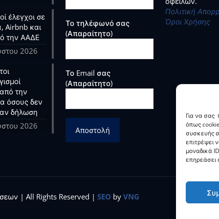
οφειλών.
Πολιτική Απορ
ί έλεγχοι σε
Όροι Χρήσης
Το τηλέφωνό σας
, Airbnb και
(Απαραίτητο)
ό την ΑΑΔΕ
ύστου 2026
τοι
Το Email σας
γισμοί
(Απαραίτητο)
από την
ια όσους δεν
αν δήλωση
Για να σας
όπως cooki
ύστου 2026
συσκευής σ
επιτρέψει 
μοναδικά ID
επηρεάσει α
Συ
εων | All Rights Reserved |
SEO
by
VNG