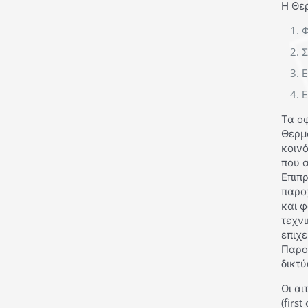
Η Θερ
Φ
Σ
Ε
Ε
Τα ο
Θερμ
κοιν
που α
Επιπ
παρο
και 
τεχν
επιχε
Παροχ
δικτύ
Οι αι
(firs