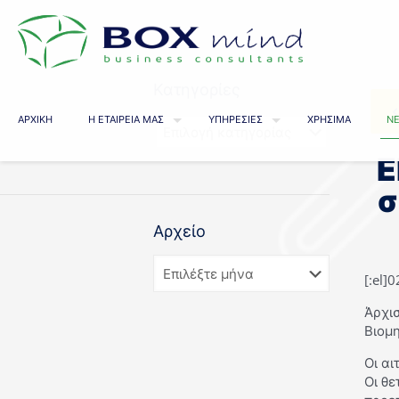
Κατηγορίες
ΑΡΧΙΚΗ
Η ΕΤΑΙΡΕΙΑ ΜΑΣ
ΥΠΗΡΕΣΙΕΣ
ΧΡΗΣΙΜΑ
ΝΕ
Ε
σ
Αρχείο
[:el]
Άρχι
Βιομ
Οι αι
Οι θ