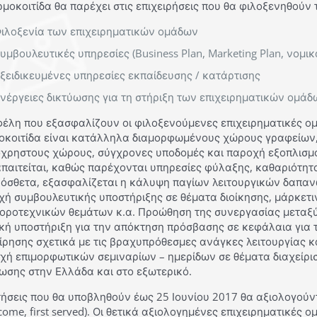
μοκοιτίδα θα παρέχει στις επιχειρήσεις που θα φιλοξενηθούν
ιλοξενία των επιχειρηματικών ομάδων
υμβουλευτικές υπηρεσίες (Business Plan, Marketing Plan, νομικ
ξειδικευμένες υπηρεσίες εκπαίδευσης / κατάρτισης
νέργειες δικτύωσης για τη στήριξη των επιχειρηματικών ομάδ
φέλη που εξασφαλίζουν οι φιλοξενούμενες επιχειρηματικές ομ
οκοιτίδα είναι κατάλληλα διαμορφωμένους χώρους γραφείων
όχρηστους χώρους, σύγχρονες υποδομές και παροχή εξοπλισμ
παιτείται, καθώς παρέχονται υπηρεσίες φύλαξης, καθαριότητ
ρόσθετα, εξασφαλίζεται η κάλυψη παγίων λειτουργικών δαπα
χή συμβουλευτικής υποστήριξης σε θέματα διοίκησης, μάρκετ
φοροτεχνικών θεμάτων κ.α. Προώθηση της συνεργασίας μεταξ
ική υποστήριξη για την απόκτηση πρόσβασης σε κεφάλαια για
ίρησης σχετικά με τις βραχυπρόθεσμες ανάγκες λειτουργίας κ
ή επιμορφωτικών σεμιναρίων – ημερίδων σε θέματα διαχείρισ
ωσης στην Ελλάδα και στο εξωτερικό.
τήσεις που θα υποβληθούν έως 25 Ιουνίου 2017 θα αξιολογούν
t come, first served). Οι θετικά αξιολογημένες επιχειρηματικές