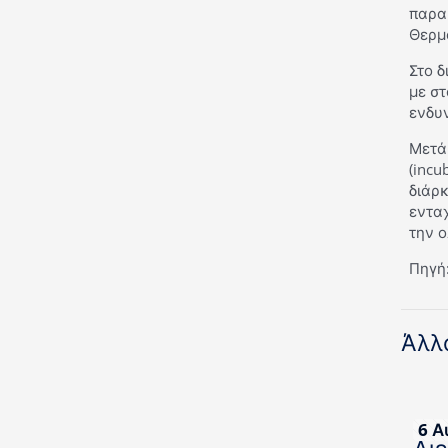
παρα
Θερμο
Στο δ
με στ
ενδυν
Μετά
(incu
διάρκ
ενταχ
την 
Πηγή:
Άλλ
6 Α