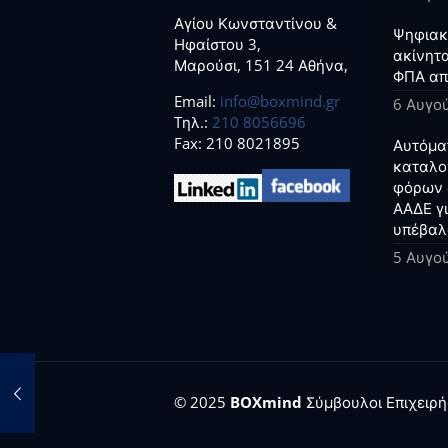
Αγίου Κωνσταντίνου &
Ψηφιακο
Ηφαίστου 3,
ακίνητα
Μαρούσι, 151 24 Αθήνα,
ΦΠΑ απ
Email:
info@boxmind.gr
6 Αυγο
Tηλ.:
210 8056696
Fax: 210 8021895
Αυτόμα
καταλο
φόρων 
ΑΑΔΕ γ
υπέβαλ
5 Αυγο
© 2025
BOXmind
Σύμβουλοι Επιχειρήσ