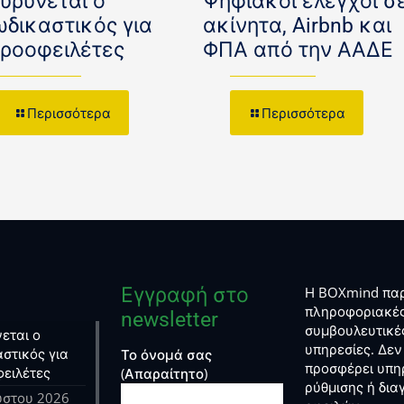
ευρύνεται ο
Ψηφιακοί έλεγχοι σ
ωδικαστικός για
ακίνητα, Airbnb και
κροοφειλέτες
ΦΠΑ από την ΑΑΔΕ
Περισσότερα
Περισσότερα
Εγγραφή στο
Η BOXmind παρ
πληροφοριακές
newsletter
συμβουλευτικέ
εται ο
υπηρεσίες. Δεν
στικός για
Το όνομά σας
προσφέρει υπη
φειλέτες
(Απαραίτητο)
ρύθμισης ή δι
ύστου 2026