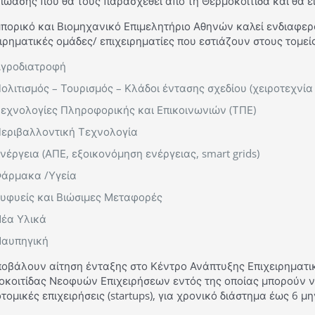
ώασης που θα τους παρασχεθεί από τη Θερμοκοιτίδα και θα ε
μπορικό και Βιομηχανικό Επιμελητήριο Αθηνών καλεί ενδιαφε
ιρηματικές ομάδες/ επιχειρηματίες που εστιάζουν στους τομείς
γροδιατροφή
ολιτισμός – Τουρισμός – Κλάδοι έντασης σχεδίου (χειροτεχνία 
εχνολογίες Πληροφορικής και Επικοινωνιών (ΤΠΕ)
εριβαλλοντική Τεχνολογία
νέργεια (ΑΠΕ, εξοικονόμηση ενέργειας, smart grids)
άρμακα /Υγεία
υφυείς και Βιώσιμες Μεταφορές
έα Υλικά
αυπηγική
οβάλουν αίτηση ένταξης στο Κέντρο Ανάπτυξης Επιχειρηματικό
οκοιτίδας Νεοφυών Επιχειρήσεων εντός της οποίας μπορούν 
τομικές επιχειρήσεις (startups), για χρονικό διάστημα έως 6 μ