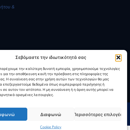
ρήτου &
Σεβόμαστε την ιδιωτικότητά σας
 παρέχουμε την καλύτερη δυνατή εμπειρία, χρησιμοποιούμε τεχνολογίες
es για την αποθήκευση και/ή την πρόσβαση στις πληροφορίες της
ας. Η συναίνεση σας στην χρήση αυτών των τεχνολογιών θα μας
να επεξεργαστούμε δεδομένα όπως συμπεριφορά περιήγησης ή
s σε αυτον τον ιστότοπο. Η μη συναίινεση ή η άρση αυτής μπορεί να
ρνητικά ορισμένες λειτουργίες.
μφωνώ
Διαφωνώ
Περισσότερες επιλογές
Cookie Policy