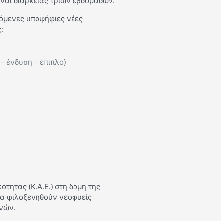
ίναι διάρκειας τριών εβδομάδων.
ρόμενες υποψήφιες νέες
:
– ένδυση – έπιπλο)
τητας (Κ.Α.Ε.) στη δομή της
να φιλοξενηθούν νεοφυείς
ηνών.