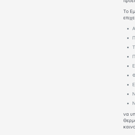
προεπ
Το Ε
επιχε
Α
Π
Τ
Π
Ε
Φ
Ε
Ν
Ν
να υπ
Θερμ
καινο