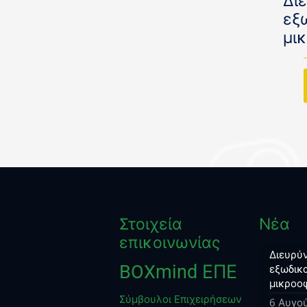
Δι
εξ
μι
Στοιχεία
Νέα
επικοινωνίας
Διευρύν
BOXmind ΕΠΕ
εξωδικα
μικροο
Σύμβουλοι Επιχειρήσεων
6 Αυγο