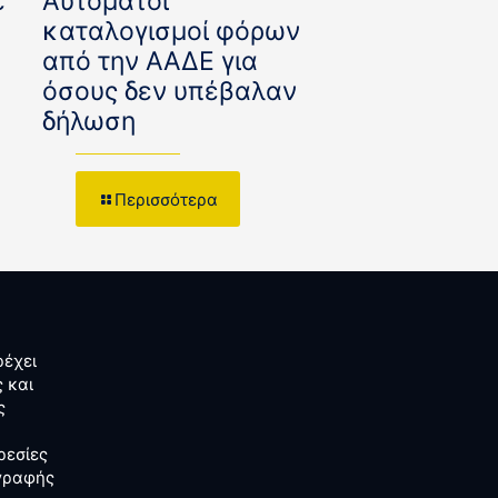
ε
Αυτόματοι
καταλογισμοί φόρων
από την ΑΑΔΕ για
όσους δεν υπέβαλαν
δήλωση
Περισσότερα
έχει
 και
ς
ρεσίες
αγραφής