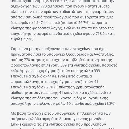
αναπτυξιακό νόμο (ν. 4399/2016). Όπως προκύπτει από την
αξιολόγηση των 770 αιτήσεων που έχουν κατατεθεί στο
πλαίσιο των τριών πρώτων καθεστώτων – προγραμμάτων,
από τον συνολικό προϋπολογισμό που ανέρχεται στα 2,02
δισ. ευρώ, το 1,147 δισ. ευρώ (ποσοστό 56,7%) αφορά το
κίνητρο της φοροαπαλλαγής, ενώ αντίθετα το κίνητρο της
επιχορήγησης αφορά επενδυτικά σχέδια ύψους 718,5 εκατ.
ευρώ (35,5%).
Σύμφωνα με την επεξεργασία των στοιχείων που έχει
πραγματοποιήσει το υπουργείο Οικονομίας και Ανάπτυξης,
από τις 770 αιτήσεις που έχουν υποβληθεί, το κίνητρο της
φοροαπαλλαγής επιλέγουν 339 επενδυτικά σχέδια, ποσοστό
44%. Αμιγώς επιχορήγηση ζητούν επίσης άλλα 339
επενδυτικά σχέ- δια (44%), ενώ μικτό σύστημα
φοροαπαλλαγής και επιχορήγησης αναζητούν 41
επενδυτικά σχέδια (5,3%). Επιδότηση χρηματοδοτικής
μίσθωσης αιτούνται επίσης 41 επενδυτικά σχέδια, ενώ το
κίνητρο της επιδότησης του κόστους δημιουργούμενης
απασχόλησης επιλέγουν μόλις 10 επενδυτικά σχέδια (1,3%).
Με βάση τα στοιχεία του υπουργείου, η πλειονότητα των
αιτήσεων (42,3%) αφορά τη δημιουργία νέας μονάδας.
Συγκεκριμένα, τα επενδυτικά σχέδια που προβλέπουν