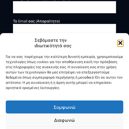
Το Email σας (Απαραίτητο)
Σεβόμαστε την
ιδιωτικότητά σας
Για να σας παρέχουμε την καλύτερη δυνατή εμπειρία, χρησιμοποιούμε
τεχνολογίες όπως cookies για την αποθήκευση και/ή την πρόσβαση
στις πληροφορίες της συσκευής σας. Η συναίνεση σας στην χρήση
αυτών των τεχνολογιών θα μας επιτρέψει να επεξεργαστούμε
Η BOXmind παρέχει πληροφοριακές και συμβουλευτικές
δεδομένα όπως συμπεριφορά περιήγησης ή μοναδικά IDs σε αυτον τον
υπηρεσίες. Δεν προσφέρει υπηρεσίες ρύθμισης ή
ιστότοπο. Η μη συναίινεση ή η άρση αυτής μπορεί να επηρεάσει
διαγραφής οφειλών.
αρνητικά ορισμένες λειτουργίες.
Πολιτική Απορρήτου & Όροι Χρήσης
Συμφωνώ
Διαφωνώ
© 2025
BOXmind
Σύμβουλοι Επιχειρήσεων | All Rights