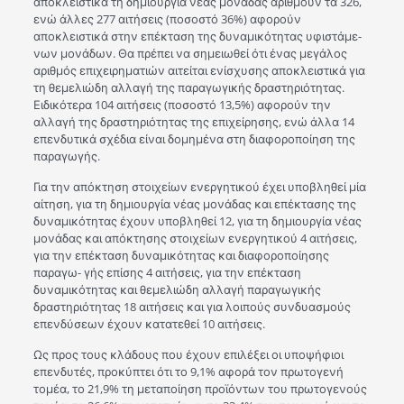
αποκλειστικά τη δημιουργία νέας μονάδας αριθμούν τα 326,
ενώ άλλες 277 αιτήσεις (ποσοστό 36%) αφορούν
αποκλειστικά στην επέκταση της δυναμικότητας υφιστάμε-
νων μονάδων. Θα πρέπει να σημειωθεί ότι ένας μεγάλος
αριθμός επιχειρηματιών αιτείται ενίσχυσης αποκλειστικά για
τη θεμελιώδη αλλαγή της παραγωγικής δραστηριότητας.
Ειδικότερα 104 αιτήσεις (ποσοστό 13,5%) αφορούν την
αλλαγή της δραστηριότητας της επιχείρησης, ενώ άλλα 14
επενδυτικά σχέδια είναι δομημένα στη διαφοροποίηση της
παραγωγής.
Για την απόκτηση στοιχείων ενεργητικού έχει υποβληθεί μία
αίτηση, για τη δημιουργία νέας μονάδας και επέκτασης της
δυναμικότητας έχουν υποβληθεί 12, για τη δημιουργία νέας
μονάδας και απόκτησης στοιχείων ενεργητικού 4 αιτήσεις,
για την επέκταση δυναμικότητας και διαφοροποίησης
παραγω- γής επίσης 4 αιτήσεις, για την επέκταση
δυναμικότητας και θεμελιώδη αλλαγή παραγωγικής
δραστηριότητας 18 αιτήσεις και για λοιπούς συνδυασμούς
επενδύσεων έχουν κατατεθεί 10 αιτήσεις.
Ως προς τους κλάδους που έχουν επιλέξει οι υποψήφιοι
επενδυτές, προκύπτει ότι το 9,1% αφορά τον πρωτογενή
τομέα, το 21,9% τη μεταποίηση προϊόντων του πρωτογενούς