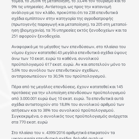
τομέα, το 26,6% τη μεταποίηση, το 33,4% τον τουρισμό και το
9% τις υπηρεσίες. Αντίστοιχα, ως προς την κατανομή
ανάλογα με τον κλάδο, προκύπτει ότι τα 238 επενδυτικά
σχέδια εμπίπτουν στην κατηγορία της αγροδιατροφής
(πρωτογενής παραγωγή και μεταποίηση), τα 205 στη μεταποί-
ηση (βιομηχανία), τα 76 υπηρεσίες εκτός ξενοδοχείων και τα
251 αφορούν ξενοδοχεία.
Αναφορικά με το μέγεθος των επενδύσεων, στο πλαίσιο του
νόμου έχουν κατατεθεί 43 μεγάλα επενδυτικά σχέδια ύψους
άνω των 10 εκατ. ευρώ το καθένα, συνολικού
προϋπολογισμού 617 εκατ. ευρώ. Αν και αποτελούν μόνο το
5,6% του συνόλου των επενδυτικών σχεδίων,
αντιπροσωπεύουν το 30,5% του προϋπολογισμού.
Πέρα από τις μεγάλες επενδύσεις, έχουν κατατεθεί και 145
προτάσεις για την υλοποίηση επενδύσεων προϋπολογισμού
από 3.000.001 ευρώ έως 10 εκατ. ευρώ. Τα επενδυτικά αυτά
σχέδια αντιστοιχούν στο 18,8% του συνολικού αριθμού των
αιτήσεων και το 38% του συνολικού προϋπολογισμού.
Συγκεκριμένα, ο συνολικός τους προϋπολογισμός ανέρχεται
στα 770 εκατ. ευρώ
Στο πλαίσιο του ν. 4399/2016 αριθμητικά επικρατούν τα
μικρομεσαία επενδυτικά σχέδια, δηλαδή αυτά με