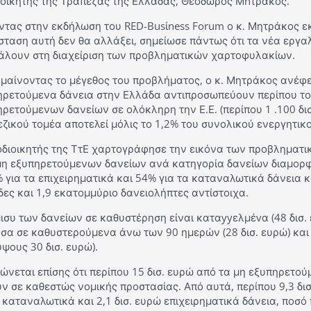
ιοικητής της Τράπεζας της Ελλάδας, Θεόδωρος Μnτράκος.
τας στην εκδήλωση του RED-Busίness Forum ο κ. Μητράκος εκτ
ταση αυτή δεν θα αλλάξει, σημείωσε πάντως ότι τα νέα εργαλ
άλουν στη διαχείριση των προβληματικών χαρτοφυλακίων.
μαίνοντας το μέγεθος του προβλήματος, ο κ. Μητράκος ανέφε
ηρετούμενα δάνεια στην Ελλάδα αντιπροσωπεύουν περίπου το
ρετούμενων δανείων σε ολόκληρη την Ε.Ε. (περίπου 1 .100 δισ
ζικού τομέα αποτελεί μόλις το 1,2% του συνολικού ενεργητικο
οδιοικητής της ΤτΕ χαρτογράφησε την εικόνα των προβληματι
μη εξυπηρετούμενων δανείων ανά κατηγορία δανείων διαμορφώ
 για τα επιχειρηματικά και 54% για τα καταναλωτικά δάνεια 
δες και 1,9 εκατομμύριο δανειολήπτες αντίστοιχα.
ισυ των δανείων σε καθυστέρηση είναι καταyyελμέvα (48 δισ.
σα σε καθυστερούμενα άνω των 90 ημερών (28 δισ. ευρώ) και σ
ύψους 30 δισ. ευρώ).
ώνεται επίσης ότι περίπου 15 δισ. ευρώ από τα μη εξυπηρετο
ν σε καθεστώς νομικής προστασίας. Από αυτά, περίπου 9,3 δισ
καταναλωτικά και 2,1 δισ. ευρώ επιχειρηματικά δάνεια, ποσό