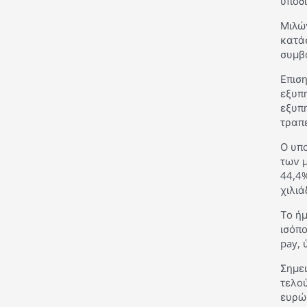
υποδ
Μιλών
κατάσ
συμβ
Επιση
εξυπ
εξυπη
τραπε
Ο υπ
των 
44,4%
χιλιά
Το ήμ
ισόπο
pay, 
Σημει
τελού
ευρώ 