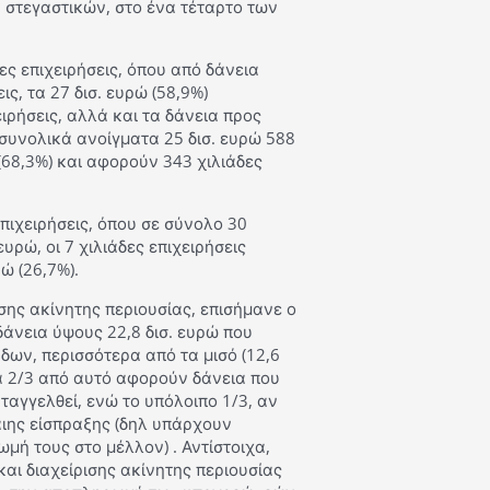
 στεγαστικών, στο ένα τέταρτο των
ες επιχειρήσεις, όπου από δάνεια
ς, τα 27 δισ. ευρώ (58,9%)
ρήσεις, αλλά και τα δάνεια προς
 συνολικά ανοίγματα 25 δισ. ευρώ 588
(68,3%) και αφορούν 343 χιλιάδες
επιχειρήσεις, όπου σε σύνολο 30
υρώ, οι 7 χιλιάδες επιχειρήσεις
ώ (26,7%).
σης ακίνητης περιουσίας, επισήμανε ο
δάνεια ύψους 22,8 δισ. ευρώ που
ων, περισσότερα από τα μισό (12,6
α 2/3 από αυτό αφορούν δάνεια που
αγγελθεί, ενώ το υπόλοιπο 1/3, αν
βαιης είσπραξης (δηλ υπάρχουν
ή τους στο μέλλον) . Αντίστοιχα,
αι διαχείρισης ακίνητης περιουσίας