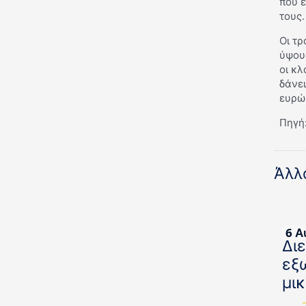
που 
τους.
Οι τρ
ύψους
οι κλ
δάνει
ευρώ 
Πηγή:
Άλλ
6 Α
Δι
εξ
μι