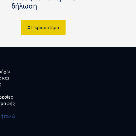
δήλωση
Περισσότερα
έχει
 και
ς
ρεσίες
αγραφής
ρήτου &