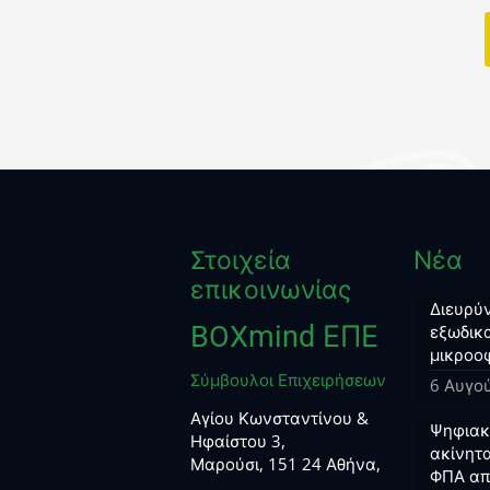
Στοιχεία
Νέα
επικοινωνίας
Διευρύν
BOXmind ΕΠΕ
εξωδικα
μικροο
Σύμβουλοι Επιχειρήσεων
6 Αυγο
Αγίου Κωνσταντίνου &
Ψηφιακο
Ηφαίστου 3,
ακίνητα
Μαρούσι, 151 24 Αθήνα,
ΦΠΑ απ