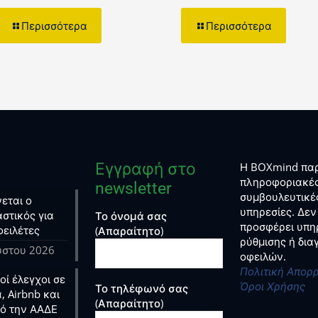
Περισσότερα
Περισσότερα
Εγγραφή στο
Η BOXmind παρ
πληροφοριακές
newsletter
συμβουλευτικέ
εται ο
υπηρεσίες. Δεν
στικός για
Το όνομά σας
προσφέρει υπη
φειλέτες
(Απαραίτητο)
ρύθμισης ή δι
ύστου 2026
οφειλών.
Πολιτική Απορ
ί έλεγχοι σε
Όροι Χρήσης
Το τηλέφωνό σας
, Airbnb και
(Απαραίτητο)
ό την ΑΑΔΕ