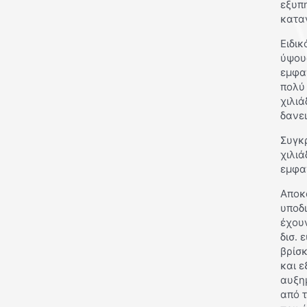
εξυπη
κατα
Ειδικ
ύψους
εμφαν
πολύ 
χιλιά
δανε
Συγκρ
χιλιά
εμφα
Αποκα
υποδι
έχου
δισ.
βρίσκ
και ε
αυξη
από τ