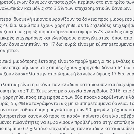
ρετούμενων δανείων αντιστοιχούν περίπου στο ένα τρίτο των
ναλωτικών και μόλις στο 3,5% των επιχειρηματικών δανείων.
ότερα, δυσμενή εικόνα εμφανίζουν τα δάνεια προς μικρομεσαί
 46 δισ. ευρώ που έχουν χορηγηθεί σε 162 χιλιάδες επιχειρήσει
ίζονται ως μη εξυπηρετούμενα και αφορούv73 χιλιάδες επιχει
μικρές επιχειρήσεις και ελεύθερους επαγγελματίες, όπου από
δων δανειοληπτών, τα 17 δισ. ευρώ είναι μη εξυπηρετούμενα 
ιολήπτες.
ιτικά μικρότερης έκτασης είναι το πρόβλημα για τις μεγάλες 
δων επιχειρήσεων στις οποίες έχουν χορηγηθεί δάνεια 64 δισ. ε
νίζουν δυσκολία στην αποπληρωμή δανείων ύψους 17 δισ. ευρ
λυπτική είναι η εικόνα των κλάδων κατασκευών και διαχείρι
οικητής της ΤτΕ. Σύμφωνα με στοιχεία Δεκεμβρίου 2016, από 
ν χορηγηθεί προς επιχειρήσεις των δύο προαναφερθέντων κλάδ
 ευρώ, 55,2%) καταγράφονται ως μη εξυπηρετούμενα δάνεια. Τ
ονται σε καθυστέρηση μεγαλύτερη των 90 ημερών ή έχουν κατ
ξυπηρετείται κανονικό προς το παρόν, κρίνεται ότι είναι αβέ
μένες πιθανότητες να εμφανίσουν προβλήματα στην αποπληρωμ
ις περίπου 67 χιλιάδες επιχειρήσεις των κλάδων κατασκευών κ