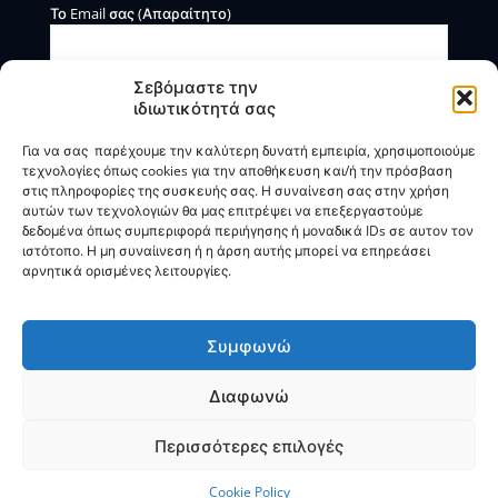
Το Email σας (Απαραίτητο)
Σεβόμαστε την
ιδιωτικότητά σας
Για να σας παρέχουμε την καλύτερη δυνατή εμπειρία, χρησιμοποιούμε
τεχνολογίες όπως cookies για την αποθήκευση και/ή την πρόσβαση
στις πληροφορίες της συσκευής σας. Η συναίνεση σας στην χρήση
αυτών των τεχνολογιών θα μας επιτρέψει να επεξεργαστούμε
Η BOXmind παρέχει πληροφοριακές και συμβουλευτικές
δεδομένα όπως συμπεριφορά περιήγησης ή μοναδικά IDs σε αυτον τον
υπηρεσίες. Δεν προσφέρει υπηρεσίες ρύθμισης ή
ιστότοπο. Η μη συναίινεση ή η άρση αυτής μπορεί να επηρεάσει
διαγραφής οφειλών.
αρνητικά ορισμένες λειτουργίες.
Πολιτική Απορρήτου & Όροι Χρήσης
Συμφωνώ
Διαφωνώ
© 2025
BOXmind
Σύμβουλοι Επιχειρήσεων | All Rights
Reserved |
SEO
by
VNG
Περισσότερες επιλογές
Cookie Policy