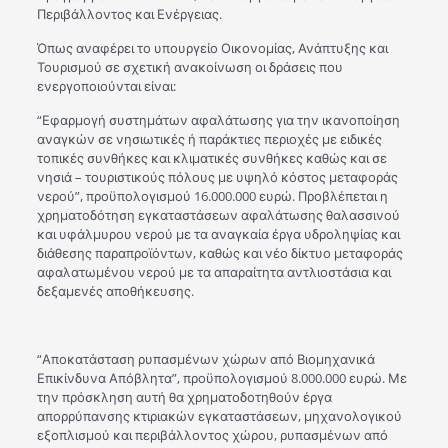
Περιβάλλοντος και Ενέργειας.
Όπως αναφέρει το υπουργείο Οικονομίας, Ανάπτυξης και
Τουρισμού σε σχετική ανακοίνωση οι δράσεις που
ενεργοποιούνται είναι:
“Εφαρμογή συστημάτων αφαλάτωσης για την ικανοποίηση
αναγκών σε νησιωτικές ή παράκτιες περιοχές με ειδικές
τοπικές συνθήκες και κλιματικές συνθήκες καθώς και σε
νησιά – τουριστικούς πόλους με υψηλό κόστος μεταφοράς
νερού”, προϋπολογισμού 16.000.000 ευρώ. Προβλέπεται η
χρηματοδότηση εγκαταστάσεων αφαλάτωσης θαλασσινού
και υφάλμυρου νερού με τα αναγκαία έργα υδροληψίας και
διάθεσης παραπροϊόντων, καθώς και νέο δίκτυο μεταφοράς
αφαλατωμένου νερού με τα απαραίτητα αντλιοστάσια και
δεξαμενές αποθήκευσης.
“Αποκατάσταση ρυπασμένων χώρων από Βιομηχανικά
Επικίνδυνα Απόβλητα”, προϋπολογισμού 8.000.000 ευρώ. Με
την πρόσκληση αυτή θα χρηματοδοτηθούν έργα
απορρύπανσης κτιριακών εγκαταστάσεων, μηχανολογικού
εξοπλισμού και περιβάλλοντος χώρου, ρυπασμένων από