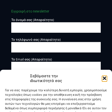
Εγγραφή στο newsletter
Το όνομά σας (Απαραίτητο)
Το τηλέφωνό σας (Απαραίτητο)
Το Email σας (Απαραίτητο)
Σεβόμαστε την
ιδιωτικότητά σας
Για να σας παρέχουμε την καλύτερη δυνατή εμπειρία, χρησιμοποιούμε
τεχνολογίες όπως cookies για την αποθήκευση και/ή την πρόσβαση
στις πληροφορίες της συσκευής σας. Η συναίνεση σας στην χρήση
αυτών των τεχνολογιών θα μας επιτρέψει να επεξεργαστούμε
Η BOXmind παρέχει πληροφοριακές και συμβουλευτικές
δεδομένα όπως συμπεριφορά περιήγησης ή μοναδικά IDs σε αυτον τον
υπηρεσίες. Δεν προσφέρει υπηρεσίες ρύθμισης ή