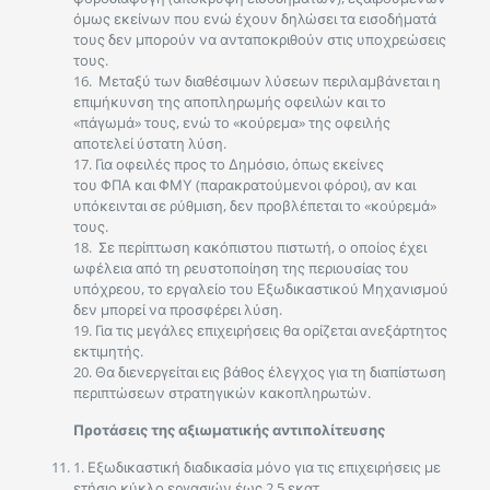
όμως εκείνων που ενώ έχουν δηλώσει τα εισοδήματά
τους δεν μπορούν να ανταποκριθούν στις υποχρεώσεις
τους.
16. Μεταξύ των διαθέσιμων λύσεων περιλαμβάνεται η
επιμήκυνση της αποπληρωμής οφειλών και το
«πάγωμά» τους, ενώ το «κούρεμα» της οφειλής
αποτελεί ύστατη λύση.
17. Για οφειλές προς το Δημόσιο, όπως εκείνες
του ΦΠΑ και ΦΜΥ (παρακρατούμενοι φόροι), αν και
υπόκεινται σε ρύθμιση, δεν προβλέπεται το «κούρεμά»
τους.
18. Σε περίπτωση κακόπιστου πιστωτή, ο οποίος έχει
ωφέλεια από τη ρευστοποίηση της περιουσίας του
υπόχρεου, το εργαλείο του Εξωδικαστικού Μηχανισμού
δεν μπορεί να προσφέρει λύση.
19. Για τις μεγάλες επιχειρήσεις θα ορίζεται ανεξάρτητος
εκτιμητής.
20. Θα διενεργείται εις βάθος έλεγχος για τη διαπίστωση
περιπτώσεων στρατηγικών κακοπληρωτών.
Προτάσεις της αξιωματικής αντιπολίτευσης
1. Εξωδικαστική διαδικασία μόνο για τις επιχειρήσεις με
ετήσιο κύκλο εργασιών έως 2,5 εκατ.