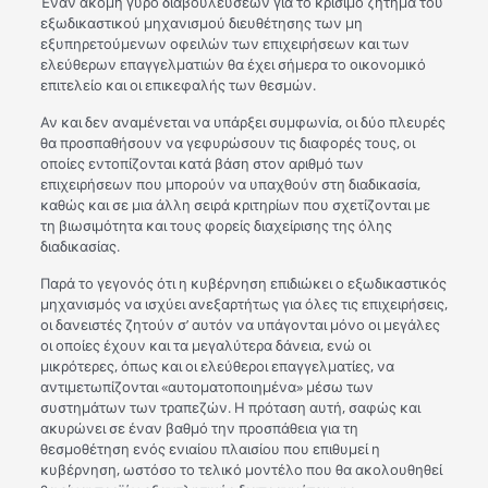
Έναν ακόμη γύρο διαβουλεύσεων για το κρίσιμο ζήτημα του
εξωδικαστικού μηχανισμού διευθέτησης των μη
εξυπηρετούμενων οφειλών των επιχειρήσεων και των
ελεύθερων επαγγελματιών θα έχει σήμερα το οικονομικό
επιτελείο και οι επικεφαλής των θεσμών.
Αν και δεν αναμένεται να υπάρξει συμφωνία, οι δύο πλευρές
θα προσπαθήσουν να γεφυρώσουν τις διαφορές τους, οι
οποίες εντοπίζονται κατά βάση στον αριθμό των
επιχειρήσεων που μπορούν να υπαχθούν στη διαδικασία,
καθώς και σε μια άλλη σειρά κριτηρίων που σχετίζονται με
τη βιωσιμότητα και τους φορείς διαχείρισης της όλης
διαδικασίας.
Παρά το γεγονός ότι η κυβέρνηση επιδιώκει ο εξωδικαστικός
μηχανισμός να ισχύει ανεξαρτήτως για όλες τις επιχειρήσεις,
οι δανειστές ζητούν σ’ αυτόν να υπάγονται μόνο οι μεγάλες
οι οποίες έχουν και τα μεγαλύτερα δάνεια, ενώ οι
μικρότερες, όπως και οι ελεύθεροι επαγγελματίες, να
αντιμετωπίζονται «αυτοματοποιημένα» μέσω των
συστημάτων των τραπεζών. Η πρόταση αυτή, σαφώς και
ακυρώνει σε έναν βαθμό την προσπάθεια για τη
θεσμοθέτηση ενός ενιαίου πλαισίου που επιθυμεί η
κυβέρνηση, ωστόσο το τελικό μοντέλο που θα ακολουθηθεί