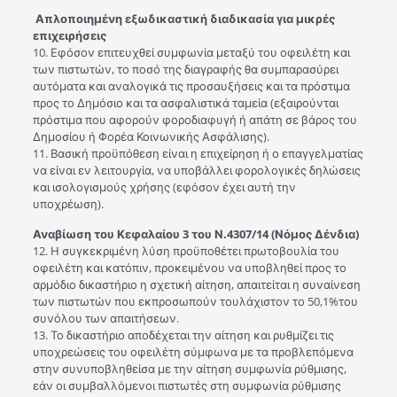
Απλοποιημένη εξωδικαστική διαδικασία για μικρές
επιχειρήσεις
10. Εφόσον επιτευχθεί συμφωνία μεταξύ του οφειλέτη και
των πιστωτών, το ποσό της διαγραφής θα συμπαρασύρει
αυτόματα και αναλογικά τις προσαυξήσεις και τα πρόστιμα
προς το Δημόσιο και τα ασφαλιστικά ταμεία (εξαιρούνται
πρόστιμα που αφορούν φοροδιαφυγή ή απάτη σε βάρος του
Δημοσίου ή Φορέα Κοινωνικής Ασφάλισης).
11. Βασική προϋπόθεση είναι η επιχείρηση ή ο επαγγελματίας
να είναι εν λειτουργία, να υποβάλλει φορολογικές δηλώσεις
και ισολογισμούς χρήσης (εφόσον έχει αυτή την
υποχρέωση).
Αναβίωση του Κεφαλαίου 3 του Ν.4307/14 (Νόμος Δένδια)
12. Η συγκεκριμένη λύση προϋποθέτει πρωτοβουλία του
οφειλέτη και κατόπιν, προκειμένου να υποβληθεί προς το
αρμόδιο δικαστήριο η σχετική αίτηση, απαιτείται η συναίνεση
των πιστωτών που εκπροσωπούν τουλάχιστον το 50,1%του
συνόλου των απαιτήσεων.
13. Το δικαστήριο αποδέχεται την αίτηση και ρυθμίζει τις
υποχρεώσεις του οφειλέτη σύμφωνα με τα προβλεπόμενα
στην συνυποβληθείσα με την αίτηση συμφωνία ρύθμισης,
εάν οι συμβαλλόμενοι πιστωτές στη συμφωνία ρύθμισης