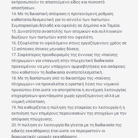
εκπροσωπούν το απαιτούμενο είδος και ποσοστό
απαιτήσεων.
14. Με τη δικαστική απόφαση η προτεινόμενη ρύθμιση
καθίσταται δεσμευτική για το σύνολο των πιστωτών.
Συμπαρασύρει δηλαδή και οφειλές σε Δημόσιο και Ταμεία.
15. Δυνατότητα αναστολής των ατομικών και συλλογικών
διώξεων των πιστωτών κατά του οφειλέτη.
16. Εξοφλείται το οφειλόμενο στους εργαζόμενους χρέος σε
12 ισόποσες άτοκες μηνιαίες δόσεις.
17. Σαφέστερος προσδιορισμός της έννοιας της «παύσης
πληρωμών» για υπαγωγή στην πτωχευτική διαδικασία
προκειμένου να μην υπάρχουν αμφισβητήσεις και ασάφειες
που καθιστούν τη διαδικασία αναποτελεσματική.
18. Με τη διαπίστωση από το δικαστήριο της «παύσης
πληρωμών» να προκαλείται η οριστική λύση του νομικού
προσώπου έτσι ώστε να αποτρέπεται η συνέχιση λειτουργίας
επιχειρήσεων-φαντάσματα χωρίς εργαζόμενους αλλά με
νομική υπόσταση.
19. Να καθορίζεται η πώληση της εταιρείας εν λειτουργία ή η
εκποίηση των επιμέρους περιουσιακών της στοιχείων με την
απόφαση πτώχευσης.
20. Η πώληση εν λειτουργία θα γίνεται με τη διαδικασία της
ειδικής εκκαθάρισης έτσι ώστε να περιοριστούν οι
διαφορετικές μορφές εκκαθάρισης.