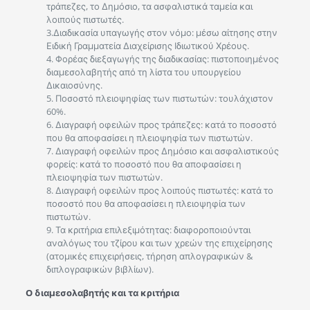
τράπεζες, το Δημόσιο, τα ασφαλιστικά ταμεία και
λοιπούς πιστωτές.
3.Διαδικασία υπαγωγής στον νόμο: μέσω αίτησης στην
Ειδική Γραμματεία Διαχείρισης Ιδιωτικού Χρέους.
4. Φορέας διεξαγωγής της διαδικασίας: πιστοποιημένος
διαμεσολαβητής από τη λίστα του υπουργείου
Δικαιοσύνης.
5. Ποσοστό πλειοψηφίας των πιστωτών: τουλάχιστον
60%.
6. Διαγραφή οφειλών προς τράπεζες: κατά το ποσοστό
που θα αποφασίσει η πλειοψηφία των πιστωτών.
7. Διαγραφή οφειλών προς Δημόσιο και ασφαλιστικούς
φορείς: κατά το ποσοστό που θα αποφασίσει η
πλειοψηφία των πιστωτών.
8. Διαγραφή οφειλών προς λοιπούς πιστωτές: κατά το
ποσοστό που θα αποφασίσει η πλειοψηφία των
πιστωτών.
9. Τα κριτήρια επιλεξιμότητας: διαφοροποιούνται
αναλόγως του τζίρου και των χρεών της επιχείρησης
(ατομικές επιχειρήσεις, τήρηση απλογραφικών &
διπλογραφικών βιβλίων).
O διαμεσολαβητής και τα κριτήρια