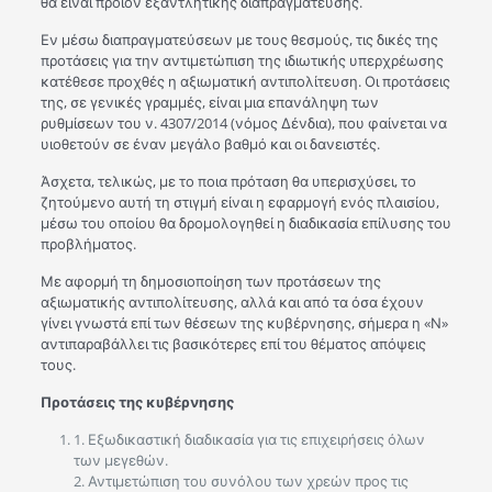
θα είναι προϊόν εξαντλητικής διαπραγμάτευσης.
Εν μέσω διαπραγματεύσεων με τους θεσμούς, τις δικές της
προτάσεις για την αντιμετώπιση της ιδιωτικής υπερχρέωσης
κατέθεσε προχθές η αξιωματική αντιπολίτευση. Οι προτάσεις
της, σε γενικές γραμμές, είναι μια επανάληψη των
ρυθμίσεων του ν. 4307/2014 (νόμος Δένδια), που φαίνεται να
υιοθετούν σε έναν μεγάλο βαθμό και οι δανειστές.
Άσχετα, τελικώς, με το ποια πρόταση θα υπερισχύσει, το
ζητούμενο αυτή τη στιγμή είναι η εφαρμογή ενός πλαισίου,
μέσω του οποίου θα δρομολογηθεί η διαδικασία επίλυσης του
προβλήματος.
Με αφορμή τη δημοσιοποίηση των προτάσεων της
αξιωματικής αντιπολίτευσης, αλλά και από τα όσα έχουν
γίνει γνωστά επί των θέσεων της κυβέρνησης, σήμερα η «Ν»
αντιπαραβάλλει τις βασικότερες επί του θέματος απόψεις
τους.
Προτάσεις της κυβέρνησης
1. Εξωδικαστική διαδικασία για τις επιχειρήσεις όλων
των μεγεθών.
2. Αντιμετώπιση του συνόλου των χρεών προς τις