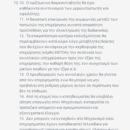
10. Ο οριζόμενος διαμεσολαβητής θα έχει
καθήκοντα συντονισμού των μερών(πιστωτές και
οφειλέτης).
11. Η δικαστική επικύρωση της συμφωνίας μεταξύ των
πιστωτών της επιχείρησης συνιστά απαραίτητη
προϋπόθεση για την ολοκλήρωση της διαδικασίας.
12. Τα επικρατέστερα κριτήρια επιλεξιμότητας θα
περιλαμβάνουν κατά κύριο λόγο μεταβλητές/δείκτες
που θα έχουν συνάφεια με την κερδοφορία της
επιχείρησης (κέρδη EBITDA), την αναλογία των
συνολικών υποχρεώσεων προς τον τζίρο της
επιχείρησης, την καθαρή θέση της, τον συσχετισμό των
μικτών κερδών με τον τζίρο κ.ά.
13. Ο προσδιορισμός των συνολικών χρεών θα γίνεται
από τον επιχειρηματία, ενώ θα μπορεί να μην
προβαίνει στη ρύθμιση μέρους αυτών σε περίπτωση που
δεν το επιθυμεί.
14. Από τη στιγμή που ο επιτηδευματίας θα υποβάλει
αίτηση υπαγωγής στον Μηχανισμό, καταργείται το
τραπεζικό απόρρητο και πραγματοποιούνται
εξονυχιστικοί έλεγχοι.
15. Δεν μπορούν να ενταχθούν στο Μηχανισμό όσοι
επιχειρηματίες έχουν καταδικαστεί τελεσίδικα για
φοροδιαφυγή (απόκρυψη εισοδημάτων), εξαιρουμένων