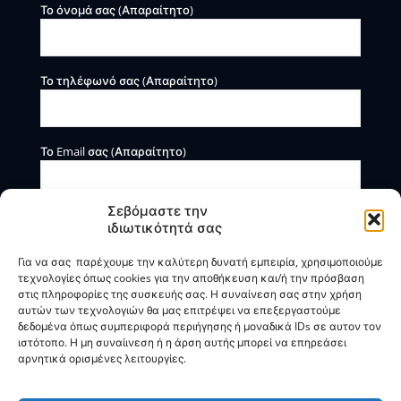
Το όνομά σας (Απαραίτητο)
Το τηλέφωνό σας (Απαραίτητο)
Το Email σας (Απαραίτητο)
Σεβόμαστε την
ιδιωτικότητά σας
Για να σας παρέχουμε την καλύτερη δυνατή εμπειρία, χρησιμοποιούμε
τεχνολογίες όπως cookies για την αποθήκευση και/ή την πρόσβαση
στις πληροφορίες της συσκευής σας. Η συναίνεση σας στην χρήση
αυτών των τεχνολογιών θα μας επιτρέψει να επεξεργαστούμε
Η BOXmind παρέχει πληροφοριακές και συμβουλευτικές
δεδομένα όπως συμπεριφορά περιήγησης ή μοναδικά IDs σε αυτον τον
υπηρεσίες. Δεν προσφέρει υπηρεσίες ρύθμισης ή
ιστότοπο. Η μη συναίινεση ή η άρση αυτής μπορεί να επηρεάσει
διαγραφής οφειλών.
αρνητικά ορισμένες λειτουργίες.
Πολιτική Απορρήτου & Όροι Χρήσης