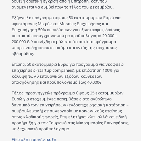
δοθεί η οριστική έγκριση από η Επιτροπή, κάτι που
αναμένεται να συμβεί πριν το τέλος του Δεκεμβρίου.
Εξήγγειλε πρόγραμμα ύψους 50 εκατομμυρίων Ευρώ για
υφιστάμενες Μικρές και Μεσαίες Επιχειρήσεις και
Επιχορήγηση 50% επενδύσεων για εξωστρεφείς δράσεις
ποιοτικού εκσυγχρονισμού με προϋπολογισμό 20.000 –
200.000 €. Υπαινίχθηκε μάλιστα ότι αυτό το πρόγραμμα
μπορεί να δημοσιευτεί ακόμα και εντός της τρέχουσας
εβδομάδας.
Επίσης, 50 εκατομμύρια Ευρώ για πρόγραμμα για νεοφυείς
επιχειρήσεις (startup companies), με επιδότηση 100% για
κάλυψη των λειτουργικών εξόδων και θέσεων
απασχόλησης και προϋπολογισμό έως 40.000€.
Τέλος, προανήγγειλε πρόγραμμα ύψους 25 εκατομμυρίων
Ευρώ για στοχευμένες παρεμβάσεις στο ανθρώπινο
δυναμικό των επιχειρήσεων (ενδοεπιχειρησιακή κατάρτιση –
συμβουλευτική) σε συνεργασία με κοινωνικούς εταίρους
όπως κλαδικούς φορείς, Επιμελητήρια, κλπ., αλλά και ειδική
προκήρυξη για τον Τουρισμό στις Μικρομεσαίες Επιχειρήσεις,
με ξεχωριστό προϋπολογισμό.
Εδώ όλη η συνέντευξη.