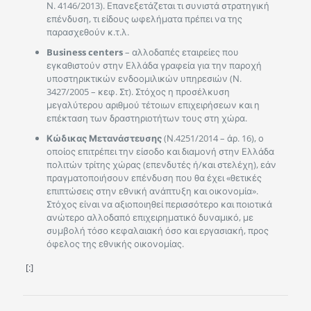
Ν. 4146/2013). Επανεξετάζεται τι συνιστά στρατηγική
επένδυση, τι είδους ωφελήματα πρέπει να της
παρασχεθούν κ.τ.λ.
Business centers
– αλλοδαπές εταιρείες που
εγκαθιστούν στην Ελλάδα γραφεία για την παροχή
υποστηρικτικών ενδοομιλικών υπηρεσιών (Ν.
3427/2005 – κεφ. Στ). Στόχος η προσέλκυση
μεγαλύτερου αριθμού τέτοιων επιχειρήσεων και η
επέκταση των δραστηριοτήτων τους στη χώρα.
Κώδικας Μετανάστευσης
(Ν.4251/2014 – άρ. 16), ο
οποίος επιτρέπει την είσοδο και διαμονή στην Ελλάδα
πολιτών τρίτης χώρας (επενδυτές ή/και στελέχη), εάν
πραγματοποιήσουν επένδυση που θα έχει «θετικές
επιπτώσεις στην εθνική ανάπτυξη και οικονομία».
Στόχος είναι να αξιοποιηθεί περισσότερο και ποιοτικά
ανώτερο αλλοδαπό επιχειρηματικό δυναμικό, με
συμβολή τόσο κεφαλαιακή όσο και εργασιακή, προς
όφελος της εθνικής οικονομίας.
[:]