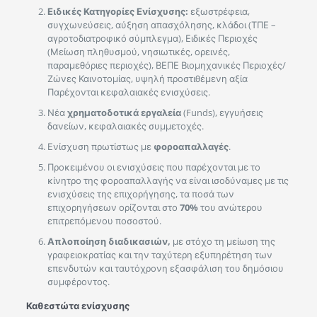
Ειδικές Κατηγορίες Ενίσχυσης:
εξωστρέφεια,
συγχωνεύσεις, αύξηση απασχόλησης, κλάδοι (ΤΠΕ –
αγροτοδιατροφικό σύμπλεγμα), Ειδικές Περιοχές
(Μείωση πληθυσμού, νησιωτικές, ορεινές,
παραμεθόριες περιοχές), ΒΕΠΕ Βιομηχανικές Περιοχές/
Ζώνες Καινοτομίας, υψηλή προστιθέμενη αξία
Παρέχονται κεφαλαιακές ενισχύσεις.
Νέα
χρηματοδοτικά εργαλεία
(Funds), εγγυήσεις
δανείων, κεφαλαιακές συμμετοχές.
Ενίσχυση πρωτίστως με
φοροαπαλλαγές
.
Προκειμένου οι ενισχύσεις που παρέχονται με το
κίνητρο της φοροαπαλλαγής να είναι ισοδύναμες με τις
ενισχύσεις της επιχορήγησης, τα ποσά των
επιχορηγήσεων ορίζονται στο
70%
του ανώτερου
επιτρεπόμενου ποσοστού.
Απλοποίηση διαδικασιών,
με στόχο τη μείωση της
γραφειοκρατίας και την ταχύτερη εξυπηρέτηση των
επενδυτών και ταυτόχρονη εξασφάλιση του δημόσιου
συμφέροντος.
Καθεστώτα ενίσχυσης