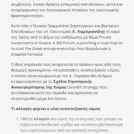
συμβούλιο, λοιπές δράσης ενίσχυσης επενδύσεων, αλλά και
αναμόρφωσης του λειτουργικού πλαισίου της οικονομικής
δραστηριότητας)».
Αυτό είπε ο Γενικός Γραμματέας Στρατηγικών και Ιδιωτικών
Επενδύσεων του υπ. Οικονομίας
Λ. Λαμπριανίδης
το πρωί
της Τρίτης από το βήμα της εκδήλωσης με θέμα Private
Investments in Greece: A 360 Forum «Launching a road-map to
re-start the Greek entrepreneurship» που διοργάνωσε η
εταιρεία Parnasse.
Ο ίδιος σημείωσε πως αναμένεται το πράσινο φως από τους
θεσμούς προκειμένου να κατατεθεί ο αναπτυξιακός νόμος,
ο οποίος είναι σύμφωνα με τον κ. Λαμπριανίδη πλήρως
εναρμονισμένος με το
Σχέδιο Στρατηγικής
Ανασυγκρότησης της Χώρας
(Growth Strategy) που
συντάσσεται αυτή την περίοδο και πρόκειται να
ολοκληρωθεί μέχρι τον Ιούνιο.
Τι αλλαγές φέρνει ο νέος αναπτυξιακός νόμος
Τίθεται
πλαφόν
στο ύψος της ενίσχυσης που μπορεί να
λάβει ένα επενδυτικό σχέδιο για να επιτευχθεί διασπορά
των ωφελούμενων από τις κρατικές ενισχύσεις.