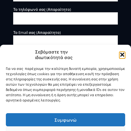
Το τηλέφωνό σας (Απαραίτητο)
Το Email σας (Απαραίτητο)
Σεβόμαστε την
ιδιωτικότητά σας
Για να σας παρέχουμε την καλύτερη δυνατή εμπειρία, χρησιμοποιούμε
τεχνολογίες όπως cookies για την αποθήκευση και/ή την πρόσβαση
στις πληροφορίες της συσκευής σας. Η συναίνεση σας στην χρήση
αυτών των τεχνολογιών θα μας επιτρέψει να επεξεργαστούμε
Η BOXmind παρέχει πληροφοριακές και συμβουλευτικές
δεδομένα όπως συμπεριφορά περιήγησης ή μοναδικά IDs σε αυτον τον
υπηρεσίες. Δεν προσφέρει υπηρεσίες ρύθμισης ή
ιστότοπο. Η μη συναίινεση ή η άρση αυτής μπορεί να επηρεάσει
διαγραφής οφειλών.
αρνητικά ορισμένες λειτουργίες.
Πολιτική Απορρήτου & Όροι Χρήσης
Συμφωνώ