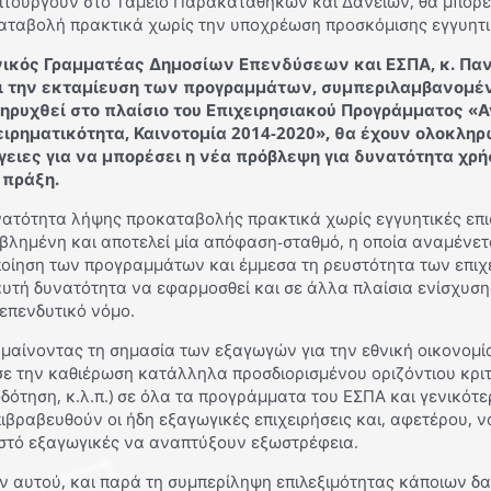
ιτουργούν στο Ταμείο Παρακαταθηκών και Δανείων, θα μπορεί
αταβολή πρακτικά χωρίς την υποχρέωση προσκόμισης εγγυητι
νικός Γραμματέας Δημοσίων Επενδύσεων και ΕΣΠΑ, κ. Παν
ι την εκταμίευση των προγραμμάτων, συμπεριλαμβανομέ
ηρυχθεί στο πλαίσιο του Επιχειρησιακού Προγράμματος «
ειρηματικότητα, Καινοτομία 2014-2020», θα έχουν ολοκληρ
γειες για να μπορέσει η νέα πρόβλεψη για δυνατότητα χρ
 πράξη.
νατότητα λήψης προκαταβολής πρακτικά χωρίς εγγυητικές επισ
βλημένη και αποτελεί μία απόφαση-σταθμό, η οποία αναμένετ
ποίηση των προγραμμάτων και έμμεσα τη ρευστότητα των επιχ
υτή δυνατότητα να εφαρμοσθεί και σε άλλα πλαίσια ενίσχυση
επενδυτικό νόμο.
μαίνοντας τη σημασία των εξαγωγών για την εθνική οικονομία
σε την καθιέρωση κατάλληλα προσδιορισμένου οριζόντιου κριτ
δότηση, κ.λ.π.) σε όλα τα προγράμματα του ΕΣΠΑ και γενικότε
ιβραβευθούν οι ήδη εξαγωγικές επιχειρήσεις και, αφετέρου, ν
στό εξαγωγικές να αναπτύξουν εξωστρέφεια.
ν αυτού, και παρά τη συμπερίληψη επιλεξιμότητας κάποιων δα