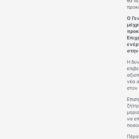
θα λε
προκ
Ο Γε
μέχρ
προκ
Επιχ
ενέρ
στην
Η δυ
επιβε
αξιο
νέα α
στον 
Επιση
ζήτη
μοριο
να επ
ποσο
Πέρα