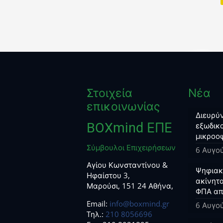
Στοιχεία
Νέα
επικοινωνίας
Διευρύν
BOXmind ΕΠΕ
εξωδικα
μικροο
Σύμβουλοι Επιχειρήσεων
6 Αυγο
Αγίου Κωνσταντίνου &
Ψηφιακο
Ηφαίστου 3,
ακίνητα
Μαρούσι, 151 24 Αθήνα,
ΦΠΑ απ
Email:
info@boxmind.gr
6 Αυγο
Tηλ.:
210 8056696