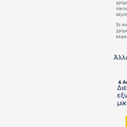
χρημ
οίκου
αξιοπ
Σε αυ
χρημ
κεφαλ
Άλλ
6 Α
Δι
εξ
μι