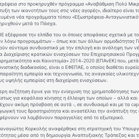
τρέφεια στο προκηρυχθέν πρόγραμμα «Αναβάθμιση Πολύ Μικρώ
υξη των ικανοτήτων τους στις νέες αγορές», ιδιαίτερο είναι
ευμένα νέα προγράμματα τύπου «Εξωστρέφεια-Ανταγωνιστικό
ηρυχθούν μετά το Πάσχα.
Ε εξέφρασε την ελπίδα του οι όποιες αποφάσεις σχετικά με το
εν λόγω προγραμμάτων – όπως και των άλλων αρμοδιότητας Γε
ούν σύντομα συνδυαστικά με την επιλογή και ανάληψη των ν
α Διαχείρισης κρατικών ενισχύσεων του Επιχειρησιακού Προγ
ιρηματικότητα και Καινοτομία» 2014–2020 (ΕΠΑνΕΚ) που, μετ
νιστικής διαδικασίας, είναι ο ΕΦΕΠΑΕ, ο οποίος διαθέτει ευρ
παραίτητη εμπειρία και τεχνογνωσία, τις αναγκαίες υλικοτεχ
ς υψηλής εμπειρίας στη διαχείριση ενισχύσεων.
τερη συζήτηση έγινε για την ενίσχυση της χρηματοδότησης τω
στως για κεφάλαια κίνησης η έλλειψη των οποίων – αλλά και 
έχουν ακόμη πρόσβαση σε αυτά -, σε συνδυασμό και με τα capit
ωγική τους δραστηριότητα και αναστέλλει την ανάπτυξη της 
φέρνουν να λαμβάνουν παραγγελίες από το εξωτερικό.
Παναγιώτης Κορκολής αναφέρθηκε στη στρατηγική του Υπουργε
τότητας μέσα από τη δημιουργία Αναπτυξιακής Τράπεζας και 