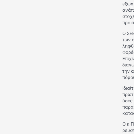
εξωσ
ανάπτ
στοχ
προκ
Ο ΣΕΒ
των 
ληφθ
Φορέ
Επιχε
διαγω
την α
πόρου
Ιδιαί
πρωτί
όσες 
παραγ
κατα
Ο κ 
ρευσ