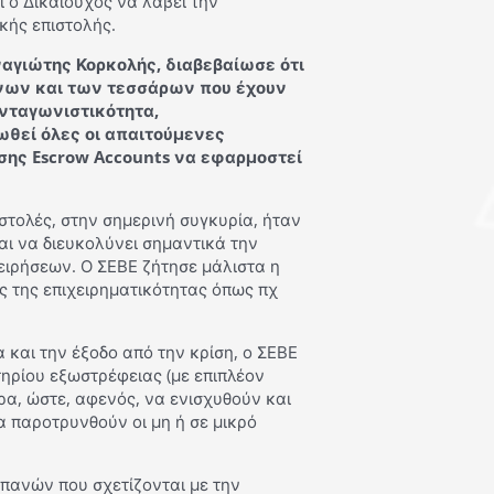
 ο Δικαιούχος να λάβει την
κής επιστολής.
αγιώτης Κορκολής, διαβεβαίωσε ότι
νων και των τεσσάρων που έχουν
Ανταγωνιστικότητα,
ωθεί όλες οι απαιτούμενες
ήσης Escrow Accounts να εφαρμοστεί
τολές, στην σημερινή συγκυρία, ήταν
αι να διευκολύνει σημαντικά την
ειρήσεων. Ο ΣΕΒΕ ζήτησε μάλιστα η
ς της επιχειρηματικότητας όπως πχ
 και την έξοδο από την κρίση, ο ΣΕΒΕ
ηρίου εξωστρέφειας (με επιπλέον
ρα, ώστε, αφενός, να ενισχυθούν και
α παροτρυνθούν οι μη ή σε μικρό
πανών που σχετίζονται με την