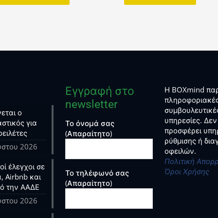
Εγγραφή στο
Η BOXmind παρ
πληροφοριακές
newsletter
συμβουλευτικέ
εται ο
υπηρεσίες. Δεν
στικός για
Το όνομά σας
προσφέρει υπη
φειλέτες
(Απαραίτητο)
ρύθμισης ή δι
ύστου 2026
οφειλών.
Πολιτική Απορ
ί έλεγχοι σε
Όροι Χρήσης
Το τηλέφωνό σας
, Airbnb και
(Απαραίτητο)
ό την ΑΑΔΕ
ύστου 2026