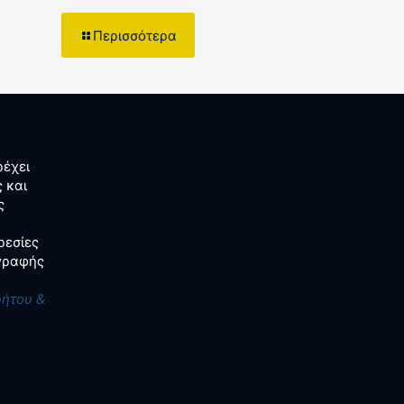
Περισσότερα
έχει
 και
ς
ρεσίες
αγραφής
ρήτου &