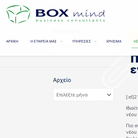
Κατηγορίες
ΑΡΧΙΚΗ
Η ΕΤΑΙΡΕΙΑ ΜΑΣ
ΥΠΗΡΕΣΙΕΣ
ΧΡΗΣΙΜΑ
ΝΕ
Π
ε
Αρχείο
[:el]
Ιδιαί
νέου 
Πιο σ
νέου