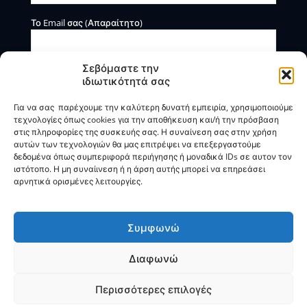
Το Email σας (Απαραίτητο)
Σεβόμαστε την
ιδιωτικότητά σας
Για να σας παρέχουμε την καλύτερη δυνατή εμπειρία, χρησιμοποιούμε
τεχνολογίες όπως cookies για την αποθήκευση και/ή την πρόσβαση
στις πληροφορίες της συσκευής σας. Η συναίνεση σας στην χρήση
αυτών των τεχνολογιών θα μας επιτρέψει να επεξεργαστούμε
Η BOXmind παρέχει πληροφοριακές και συμβουλευτικές
δεδομένα όπως συμπεριφορά περιήγησης ή μοναδικά IDs σε αυτον τον
υπηρεσίες. Δεν προσφέρει υπηρεσίες ρύθμισης ή
ιστότοπο. Η μη συναίινεση ή η άρση αυτής μπορεί να επηρεάσει
διαγραφής οφειλών.
αρνητικά ορισμένες λειτουργίες.
Πολιτική Απορρήτου & Όροι Χρήσης
Συμφωνώ
Διαφωνώ
© 2025
BOXmind
Σύμβουλοι Επιχειρήσεων | All Rights
Reserved |
SEO
by
VNG
Περισσότερες επιλογές