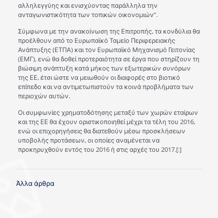
αλληλεγγύης και ενισχύοντας παράλληλα την
ανταγωνιστικότητα των τοπικών οικονομιών”.
Σύμφωνα με την ανακοίνωση της Επιτροπής, τα κονδύλια θα
προέλθουν από το Ευρωπαϊκό Ταμείο Περιφερειακής
Ανάπτυξης (ΕΤΠΑ) και τον Ευρωπαϊκό Μηχανισμό Γειτονίας
(ΕΜΓ), ενώ θα δοθεί προτεραιότητα σε έργα που στηρίζουν τη
βιώσιμη ανάπτυξη κατά μήκος των εξωτερικών συνόρων
της ΕΕ, έτσι ώστε να μειωθούν οι διαφορές στο βιοτικό
επίπεδο και να αντιμετωπιστούν τα κοινά προβλήματα των
περιοχών αυτών.
Οι συμφωνίες χρηματοδότησης μεταξύ των χωρών εταίρων
και της ΕΕ θα έχουν οριστικοποιηθεί μέχρι τα τέλη του 2016,
ενώ οι επιχορηγήσεις θα διατεθούν μέσω προσκλήσεων
υποβολής προτάσεων, οι οποίες αναμένεται να
προκηρυχθούν εντός του 2016 ή στις αρχές του 2017.[:]
Άλλα άρθρα