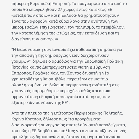
σήμερα η Ευρωπαϊκή Επιτροπή. Τα προγράμματα αυτά από τα
οποία θα επωφεληθούν 27 χώρες εντός και εκτός ΕΕ
-μεταξύ των οποίων και η Ελλάδα- θα χρηματοδοτήσουν
έργα που αφορούν κατά κύριο λόγο στην ανάπτυξη των
μικρομεσαίων επιχειρήσεων, τον πολιτισμό, το περιβάλλον,
την καταπολέμηση της φτώχειας, την εκπαίδευση και τη
διαχείριση των συνόρων.
“Η διασυνοριακή συνεργασία έχει καθοριστική σημασία για
την αποφυγή της δημιουργίας νέων διαχωριστικών
γραμμών”, δήλωσε ο αρμόδιος για την Ευρωπαϊκή Πολιτική
Γειτονίας και τις Διαπραγματεύσεις για τη Διεύρυνση
Επίτροπος, Γιοχάνες Χαν, τονίζοντας ότι αυτή η νέα
χρηματοδότηση θα συμβάλει περαιτέρω σε μια “πιο
ολοκληρωμένη και βιώσιμη περιφερειακή ανάπτυξη στις
γειτονικές παραμεθόριες περιοχές, καθώς και σε μια
αρμονικότερη εδαφική συνεργασία κατά μήκος των
εξωτερικών συνόρων της ΕΕ”.
Από την πλευρά της η Eπίτροπος Περιφερειακής Πολιτικής,
Κορίνα Κρέτσου, δήλωσε πως “τα προγράμματα
διασυνοριακής συνεργασίας αποτελούν απτά παραδείγματα,
του πώς η ΕΕ βοηθά τους πολίτες να αντιμετωπίζουν κοινές
προκλήσεις, δημιουργώντας έτσι ένα πραγματικό πνεύμα