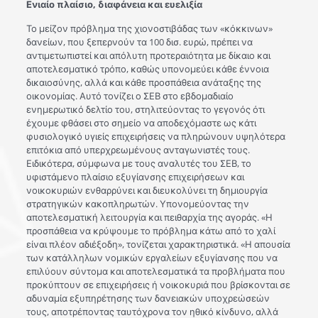
Ενιαίο πλαίσιο, διαφάνεια και ευελιξία
Το μείζον πρόβλημα της χιονοστιβάδας των «κόκκινων»
δανείων, που ξεπερνούν τα 100 δισ. ευρώ, πρέπει να
αντιμετωπιστεί και απόλυτη προτεραιότητα με δίκαιο και
αποτελεσματικό τρόπο, καθώς υπονομεύει κάθε έννοια
δικαιοσύνης, αλλά και κάθε προσπάθεια ανάταξης της
οικονομίας. Αυτό τονίζει ο ΣΕΒ στο εβδομαδιαίο
ενημερωτικό δελτίο του, στηλιτεύοντας το γεγονός ότι
έχουμε φθάσει στο σημείο να αποδεχόμαστε ως κάτι
φυσιολογικό υγιείς επιχειρήσεις να πληρώνουν υψηλότερα
επιτόκια από υπερχρεωμένους ανταγωνιστές τους.
Ειδικότερα, σύμφωνα με τους αναλυτές του ΣΕΒ, το
υφιστάμενο πλαίσιο εξυγίανσης επιχειρήσεων και
νοικοκυριών ενθαρρύνει και διευκολύνει τη δημιουργία
στρατηγικών κακοπληρωτών. Υπονομεύοντας την
αποτελεσματική λειτουργία και πειθαρχία της αγοράς. «Η
προσπάθεια να κρύψουμε το πρόβλημα κάτω από το χαλί
είναι πλέον αδιέξοδη», τονίζεται χαρακτηριστικά. «Η απουσία
των κατάλληλων νομικών εργαλείων εξυγίανσης που να
επιλύουν σύντομα και αποτελεσματικά τα προβλήματα που
προκύπτουν σε επιχειρήσεις ή νοικοκυριά που βρίσκονται σε
αδυναμία εξυπηρέτησης των δανειακών υποχρεώσεών
τους, αποτρέποντας ταυτόχρονα τον ηθικό κίνδυνο, αλλά