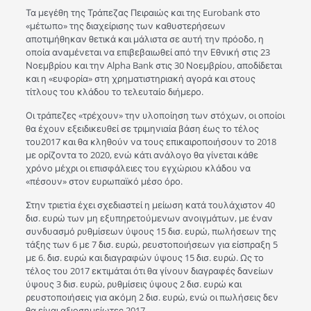
Τα μεγέθη της Τράπεζας Πειραιώς και της Eurobank στο
«μέτωπο» της διαχείρισης των καθυστερήσεων
αποτιμήθηκαν θετικά και μάλιστα σε αυτή την πρόοδο, η
οποία αναμένεται να επιβεβαιωθεί από την Εθνική στις 23
Νοεμβρίου και την Alpha Bank στις 30 Νοεμβρίου, αποδίδεται
και η «ευφορία» στη χρηματιστηριακή αγορά και στους
τίτλους του κλάδου το τελευταίο διήμερο.
Οι τράπεζες «τρέχουν» την υλοποίηση των στόχων, οι οποίοι
θα έχουν εξειδικευθεί σε τριμηνιαία βάση έως το τέλος
του2017 και θα κληθούν να τους επικαιροποιήσουν το 2018
με ορίζοντα το 2020, ενώ κάτι ανάλογο θα γίνεται κάθε
χρόνο μέχρι οι επισφάλειες του εγχώριου κλάδου να
«πέσουν» στον ευρωπαϊκό μέσο όρο.
Στην τριετiα έχει σχεδιαστεί η μείωση κατά τουλάχιστον 40
δισ. ευρώ των μη εξυπηρετούμενων ανοιγμάτων, με έναν
συνδυασμό ρυθμίσεων ύψους 15 δισ. ευρώ, πωλήσεων της
τάξης των 6 με 7 δισ. ευρώ, ρευστοποιήσεων για είσπραξη 5
με 6. δισ. ευρώ και διαγραφών ύψους 15 δισ. ευρώ. Ως το
τέλος του 2017 εκτιμάται ότι θα γίνουν διαγραφές δανείων
ύψους 3 δισ. ευρώ, ρυθμίσεις ύψους 2 δισ. ευρώ και
ρευστοποιήσεις για ακόμη 2 δισ. ευρώ, ενώ οι πωλήσεις δεν
θα είναι αξιοσημείωτες 2017.