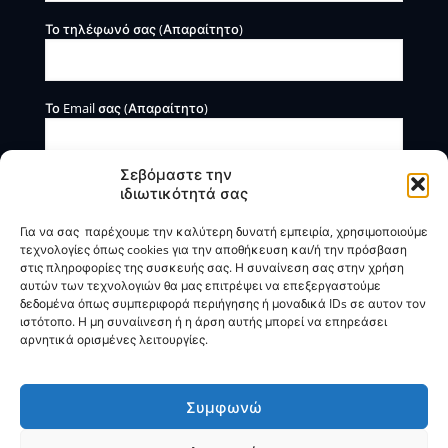
Το τηλέφωνό σας (Απαραίτητο)
Το Email σας (Απαραίτητο)
Σεβόμαστε την
ιδιωτικότητά σας
Για να σας παρέχουμε την καλύτερη δυνατή εμπειρία, χρησιμοποιούμε
τεχνολογίες όπως cookies για την αποθήκευση και/ή την πρόσβαση
στις πληροφορίες της συσκευής σας. Η συναίνεση σας στην χρήση
αυτών των τεχνολογιών θα μας επιτρέψει να επεξεργαστούμε
Η BOXmind παρέχει πληροφοριακές και συμβουλευτικές
δεδομένα όπως συμπεριφορά περιήγησης ή μοναδικά IDs σε αυτον τον
υπηρεσίες. Δεν προσφέρει υπηρεσίες ρύθμισης ή
ιστότοπο. Η μη συναίινεση ή η άρση αυτής μπορεί να επηρεάσει
διαγραφής οφειλών.
αρνητικά ορισμένες λειτουργίες.
Πολιτική Απορρήτου & Όροι Χρήσης
Συμφωνώ