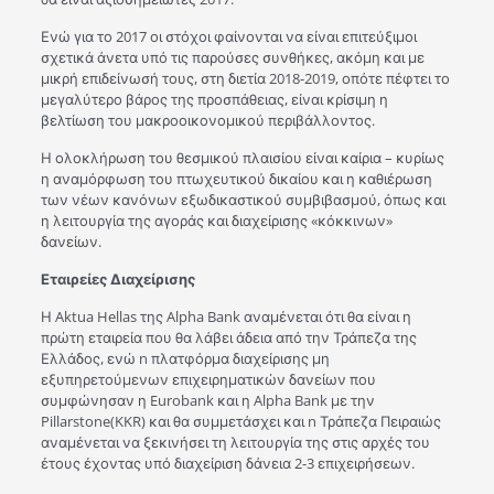
Ενώ για το 2017 οι στόχοι φαίνονται να είναι επιτεύξιμοι
σχετικά άνετα υπό τις παρούσες συνθήκες, ακόμη και με
μικρή επιδείνωσή τους, στη διετία 2018-2019, οπότε πέφτει το
μεγαλύτερο βάρος της προσπάθειας, είναι κρίσιμη η
βελτίωση του μακροοικονομικού περιβάλλοντος.
Η ολοκλήρωση του θεσμικού πλαισίου είναι καίρια – κυρίως
η αναμόρφωση του πτωχευτικού δικαίου και η καθιέρωση
των νέων κανόνων εξωδικαστικού συμβιβασμού, όπως και
η λειτουργία της αγοράς και διαχείρισης «κόκκινων»
δανείων.
Εταιρείες Διαχείρισης
Η Aktua Hellas της Alpha Bank αναμένεται ότι θα είναι η
πρώτη εταιρεία που θα λάβει άδεια από την Τράπεζα της
Ελλάδος, ενώ n πλατφόρμα διαχείρισης μη
εξυπηρετούμενων επιχειρηματικών δανείων που
συμφώνησαν η Eurobank και η Alpha Bank με την
Pillarstone(KKR) και θα συμμετάσχει και n Τράπεζα Πειραιώς
αναμένεται να ξεκινήσει τη λειτουργία της στις αρχές του
έτους έχοντας υπό διαχείριση δάνεια 2-3 επιχειρήσεων.