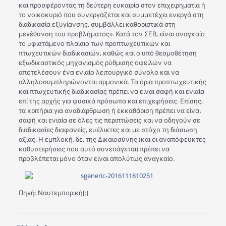
και προσφέροντας τη δεύτερη ευκαιρία στον επιχειρηματία ή
το νοικοκυριό που συνεργάζεται και συμμετέχει ενεργά στη
διαδικασία εξυγίανσης, συμβάλλει καθοριστικά στη
μεγέθυνση του προβλήματος». Κατά τον ΣΕΒ, είναι αναγκαίο
το υφιστάμενο πλαίσιο των προπτωχευτικών και
πτωχευτικών διαδικασιών, καθώς και ο υπό θεσμοθέτηση
εξωδικαστικός μηχανισμός ρύθμισης οφειλών να
αποτελέσουν ένα ενιαίο λειτουργικό σύνολο και να
αλληλοσυμπληρώνονται αρμονικά. Τα όρια προπτωχευτικής
και πτωχευτικής διαδικασίας πρέπει να είναι σαφή και ενιαία
επί της αρχής για φυσικά πρόσωπα και επιχειρήσεις. Επίσης,
τα κριτήρια για αναδιάρθρωση ή εκκαθάριση πρέπει να είναι
σαφή και ενιαία σε όλες τις περιπτώσεις και να οδηγούν σε
διαδικασίες διαφανείς, ευέλικτες και με στόχο τη διάσωση
αξίας. Η εμπλοκή, δε, της Δικαιοσύνης (και οι αναπόφευκτες
καθυστερήσεις που αυτό συνεπάγεται) πρέπει να
προβλέπεται μόνο όταν είναι απολύτως αναγκαίο.
Πηγή: Ναυτεμπορική[:]