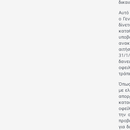
δικα
Αυτό 
ο Γε
δίνε
κατα
υποβά
ανακ
αιτή
31/1
δανε
οφει
τράπ
Όπως 
με ελ
απορ
κατα
οφεί
την 
προβε
για δ