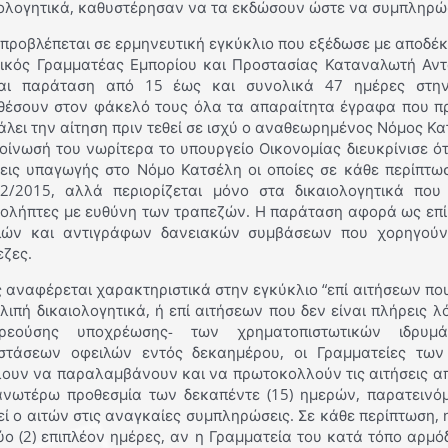
ιολογητικά, καθυστέρησαν να τα εκδώσουν ώστε να συμπληρώ
προβλέπεται σε ερμηνευτική εγκύκλιο που εξέδωσε με αποδέκτ
νικός Γραμματέας Εμπορίου και Προστασίας Καταναλωτή Αν
ται παράταση από 15 έως και συνολικά 47 ημέρες στη
θέσουν στον φάκελό τους όλα τα απαραίτητα έγραφα που πρ
λει την αίτηση πριν τεθεί σε ισχύ ο αναθεωρημένος Νόμος Κα
οίνωσή του νωρίτερα το υπουργείο Οικονομίας διευκρίνισε ό
σεις υπαγωγής στο Νόμο Κατσέλη οι οποίες σε κάθε περίπτωσ
/2/2015, αλλά περιορίζεται μόνο στα δικαιολογητικά πο
ιολήπτες με ευθύνη των τραπεζών. Η παράταση αφορά ως επί
λών και αντιγράφων δανειακών συμβάσεων που χορηγούντ
εζες.
αναφέρεται χαρακτηριστικά στην εγκύκλιο “επί αιτήσεων που 
λιπή δικαιολογητικά, ή επί αιτήσεων που δεν είναι πλήρεις 
ρεούσης υποχρέωσης- των χρηματοπιστωτικών ιδρυμ
στάσεων οφειλών εντός δεκαημέρου, οι Γραμματείες των
λουν να παραλαμβάνουν και να πρωτοκολλούν τις αιτήσεις απ
ανωτέρω προθεσμία των δεκαπέντε (15) ημερών, παρατεινό
ί ο αιτών στις αναγκαίες συμπληρώσεις. Σε κάθε περίπτωση, 
ύο (2) επιπλέον ημέρες, αν η Γραμματεία του κατά τόπο αρμό