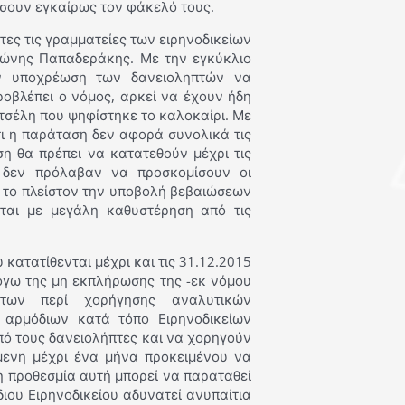
σουν εγκαίρως τον φάκελό τους.
ες τις γραμματείες των ειρηνοδικείων
τώνης Παπαδεράκης. Με την εγκύκλιο
ν υποχρέωση των δανειοληπτών να
οβλέπει ο νόμος, αρκεί να έχουν ήδη
τσέλη που ψηφίστηκε το καλοκαίρι. Με
τι η παράταση δεν αφορά συνολικά τις
η θα πρέπει να κατατεθούν μέχρι τις
υ δεν πρόλαβαν να προσκομίσουν οι
 το πλείστον την υποβολή βεβαιώσεων
αι με μεγάλη καθυστέρηση από τις
κατατίθενται μέχρι και τις 31.12.2015
λόγω της μη εκπλήρωσης της -εκ νόμου
άτων περί χορήγησης αναλυτικών
 αρμόδιων κατά τόπο Ειρηνοδικείων
ό τους δανειολήπτες και να χορηγούν
μενη μέχρι ένα μήνα προκειμένου να
η προθεσμία αυτή μπορεί να παραταθεί
διου Ειρηνοδικείου αδυνατεί ανυπαίτια