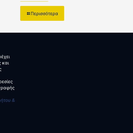
Περισσότερα
έχει
 και
ς
ρεσίες
αγραφής
ρήτου &