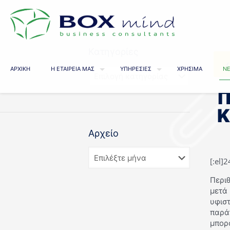
Κατηγορίες
ΑΡΧΙΚΗ
Η ΕΤΑΙΡΕΙΑ ΜΑΣ
ΥΠΗΡΕΣΙΕΣ
ΧΡΗΣΙΜΑ
ΝΕ
Π
Κ
Αρχείο
[:el]
Περι
μετά
υφισ
παρά
μπορ