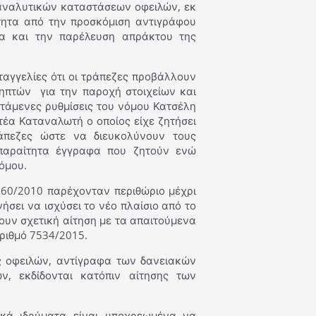
 αναλυτικών καταστάσεων οφειλών, εκ
τητα από την προσκόμιση αντιγράφου
τα και την παρέλευση απράκτου της
αγγελίες ότι οι τράπεζες προβάλλουν
ληπτών για την παροχή στοιχείων και
στάμενες ρυθμίσεις του νόμου Κατσέλη
έα Καταναλωτή ο οποίος είχε ζητήσει
άπεζες ώστε να διευκολύνουν τους
παραίτητα έγγραφα που ζητούν ενώ
όμου.
860/2010 παρέχονταν περιθώριο μέχρι
νήσει να ισχύσει το νέο πλαίσιο από το
ουν σχετική αίτηση με τα απαιτούμενα
αριθμό 7534/2015.
ις οφειλών, αντίγραφα των δανειακών
, εκδίδονται κατόπιν αίτησης των
τικά ιδρύματα είναι υποχρεωμένα να