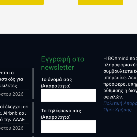
Εγγραφή στο
Η BOXmind παρ
πληροφοριακές
newsletter
συμβουλευτικέ
εται ο
υπηρεσίες. Δεν
στικός για
Το όνομά σας
προσφέρει υπη
φειλέτες
(Απαραίτητο)
ρύθμισης ή δι
ύστου 2026
οφειλών.
Πολιτική Απορ
ί έλεγχοι σε
Όροι Χρήσης
Το τηλέφωνό σας
, Airbnb και
(Απαραίτητο)
ό την ΑΑΔΕ
ύστου 2026