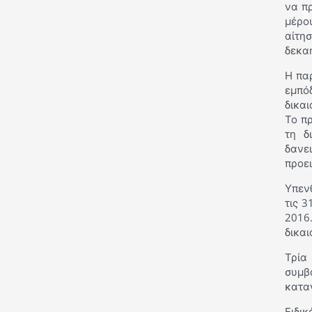
να π
μέρο
αίτη
δεκαή
Η πα
εμπό
δικα
Το π
τη δ
δανε
προε
Υπεν
τις 3
2016
δικαι
Τρία
συμβ
κατα
Ειδι