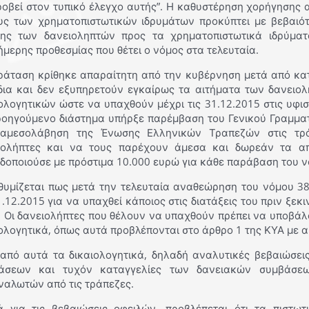
ροβεί στον τυπικό έλεγχο αυτής”. Η καθυστέρηση χορήγησης
υς των χρηματοπιστωτικών ιδρυμάτων προκύπτει με βεβαιό
σης των δανειοληπτών προς τα χρηματοπιστωτικά ιδρύμα
μερης προθεσμίας που θέτει ο νόμος στα τελευταία.
ράταση κρίθηκε απαραίτητη από την κυβέρνηση μετά από κατ
δια και δεν εξυπηρετούν εγκαίρως τα αιτήματα των δανειο
ιολογητικών ώστε να υπαχθούν μέχρι τις 31.12.2015 στις υφι
ροηγούμενο διάστημα υπήρξε παρέμβαση του Γενικού Γραμματ
ιαμεσολάβηση της Ένωσης Ελληνικών Τραπεζών στις τρ
ιολήπτες και να τους παρέχουν άμεσα και δωρεάν τα α
ιδοποιούσε με πρόστιμα 10.000 ευρώ για κάθε παράβαση του ν
θυμίζεται πως μετά την τελευταία αναθεώρηση του νόμου 3
1.12.2015 για να υπαχθεί κάποιος στις διατάξεις του πριν ξεκι
. Οι δανειολήπτες που θέλουν να υπαχθούν πρέπει να υποβάλ
ολογητικά, όπως αυτά προβλέπονται στο άρθρο 1 της ΚΥΑ με 
 από αυτά τα δικαιολογητικά, δηλαδή αναλυτικές βεβαιώσε
άσεων και τυχόν καταγγελίες των δανειακών συμβάσεων
ναλωτών από τις τράπεζες.
κά για τις βεβαιώσεις οφειλών, προβλέπεται ότι τα πιστω