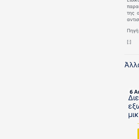
παρα
της 
αντισ
Πηγή:
[:]
Άλλ
6 Α
Δι
εξ
μι