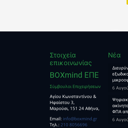
Στοιχεία
Νέα
επικοινωνίας
Διευρύν
BOXmind ΕΠΕ
εξωδικα
μικροο
Σύμβουλοι Επιχειρήσεων
6 Αυγο
Αγίου Κωνσταντίνου &
Ψηφιακο
Ηφαίστου 3,
ακίνητα
Μαρούσι, 151 24 Αθήνα,
ΦΠΑ απ
Email:
info@boxmind.gr
6 Αυγο
Tηλ.:
210 8056696