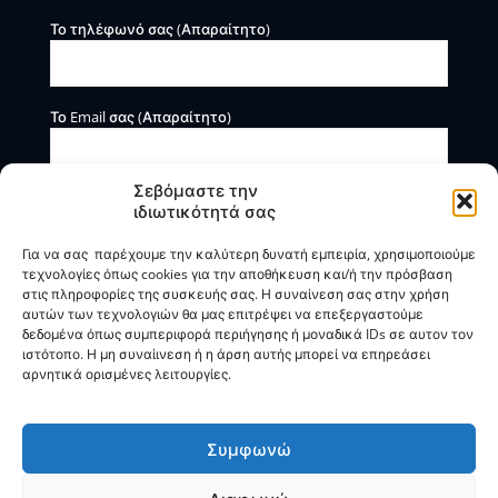
Το τηλέφωνό σας (Απαραίτητο)
Το Email σας (Απαραίτητο)
Σεβόμαστε την
ιδιωτικότητά σας
Για να σας παρέχουμε την καλύτερη δυνατή εμπειρία, χρησιμοποιούμε
τεχνολογίες όπως cookies για την αποθήκευση και/ή την πρόσβαση
στις πληροφορίες της συσκευής σας. Η συναίνεση σας στην χρήση
αυτών των τεχνολογιών θα μας επιτρέψει να επεξεργαστούμε
Η BOXmind παρέχει πληροφοριακές και συμβουλευτικές
δεδομένα όπως συμπεριφορά περιήγησης ή μοναδικά IDs σε αυτον τον
υπηρεσίες. Δεν προσφέρει υπηρεσίες ρύθμισης ή
ιστότοπο. Η μη συναίινεση ή η άρση αυτής μπορεί να επηρεάσει
διαγραφής οφειλών.
αρνητικά ορισμένες λειτουργίες.
Πολιτική Απορρήτου & Όροι Χρήσης
Συμφωνώ