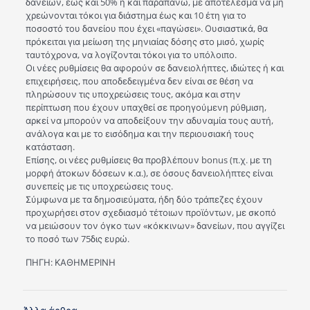
δανείων, έως και 50% ή και παραπάνω, με αποτέλεσμα να μη
χρεώνονται τόκοι για διάστημα έως και 10 έτη για το
ποσοστό του δανείου που έχει «παγώσει». Ουσιαστικά, θα
πρόκειται για μείωση της μηνιαίας δόσης στο μισό, χωρίς
ταυτόχρονα, να λογίζονται τόκοι για το υπόλοιπο.
Οι νέες ρυθμίσεις θα αφορούν σε δανειολήπτες, ιδιώτες ή και
επιχειρήσεις, που αποδεδειγμένα δεν είναι σε θέση να
πληρώσουν τις υποχρεώσεις τους, ακόμα και στην
περίπτωση που έχουν υπαχθεί σε προηγούμενη ρύθμιση,
αρκεί να μπορούν να αποδείξουν την αδυναμία τους αυτή,
ανάλογα και με το εισόδημα και την περιουσιακή τους
κατάσταση.
Επίσης, οι νέες ρυθμίσεις θα προβλέπουν bonus (π.χ. με τη
μορφή άτοκων δόσεων κ.α.), σε όσους δανειολήπτες είναι
συνεπείς με τις υποχρεώσεις τους.
Σύμφωνα με τα δημοσιεύματα, ήδη δύο τράπεζες έχουν
προχωρήσει στον σχεδιασμό τέτοιων προϊόντων, με σκοπό
να μειώσουν τον όγκο των «κόκκινων» δανείων, που αγγίζει
το ποσό των 75δις ευρώ.
ΠΗΓΗ: ΚΑΘΗΜΕΡΙΝΗ