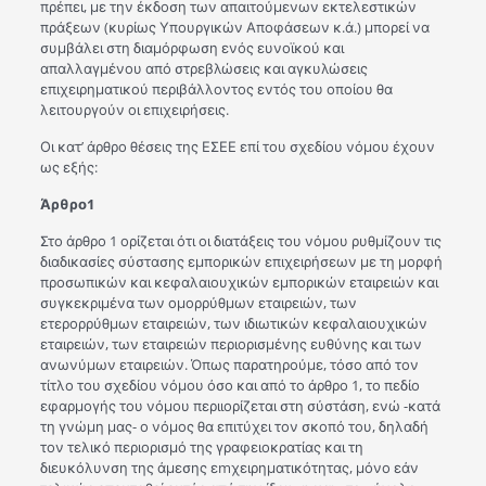
πρέπει, με την έκδοση των απαιτούμενων εκτελεστικών
πράξεων (κυρίως Υπουργικών Αποφάσεων κ.ά.) μπορεί να
συμβάλει στη διαμόρφωση ενός ευνοϊκού και
απαλλαγμένου από στρεβλώσεις και αγκυλώσεις
επιχειρηματικού περιβάλλοντος εντός του οποίου θα
λειτουργούν οι επιχειρήσεις.
Οι κατ’ άρθρο θέσεις της ΕΣΕΕ επί του σχεδίου νόμου έχουν
ως εξής:
Άρθρο1
Στο άρθρο 1 ορίζεται ότι οι διατάξεις του νόμου ρυθμίζουν τις
διαδικασίες σύστασης εμπορικών επιχειρήσεων με τη μορφή
προσωπικών και κεφαλαιουχικών εμπορικών εταιρειών και
συγκεκριμένα των ομορρύθμων εταιρειών, των
ετερορρύθμων εταιρειών, των ιδιωτικών κεφαλαιουχικών
εταιρειών, των εταιρειών περιορισμένης ευθύνης και των
ανωνύμων εταιρειών. Όπως παρατηρούμε, τόσο από τον
τίτλο του σχεδίου νόμου όσο και από το άρθρο 1, το πεδίο
εφαρμογής του νόμου περιιορίζεται στη σύστάση, ενώ -κατά
τη γνώμη μας- ο νόμος θα επιτύχει τον σκοπό του, δηλαδή
τον τελικό περιορισμό της γραφειοκρατίας και τη
διευκόλυνση της άμεσης εmχειρηματικότητας, μόνο εάν