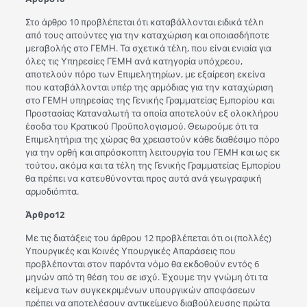
Στο άρθρο 10 προβλέπεται ότι καταβάλλονται ειδικά τέλn
από τους αιτούντες για την καταχώριση και οποιασδήποτε
μεrαβολής στο ΓΕΜΗ. Τα σχετικά τέλη, που είναι ενιαία για
όλες τις Υπηρεσίες ΓΕΜΗ ανά κατηγορία υπόχρεου,
αποτελούν πόρο των Επιμελητηρίων, με εξαίρεση εκείνα
που καταβάλλονται υπέρ της αρμόδιας για την καταχώριση
στο ΓΕΜΗ υπηρεσίας της Γενικής Γραμματείας Εμπορίου και
Προστασίας Καταναλωτή τα οποία αποτελούν εξ ολοκλήρου
έσοδα του Κρατικού Προϋπολογισμού. Θεωρούμε ότι τα
Επιμελητήρια της χώρας θα χρειαστούν κάθε διαθέσιμο πόρο
για την ορθή και απρόσκοπτη λειτουργία του ΓΕΜΗ και ως εκ
τούτου, ακόμα και τα τέλη της Γενικής Γραμματείας Εμπορίου
θα πρέπει να κατευθύνονται προς αυτά ανά γεωγραφική
αρμοδιόmτα.
Άρθρο12
Με τις διατάξεις του άρθρου 12 προβλέπεται ότι οι (πολλές)
Υπουργικές και Κοινές Υπουργικές Απαράσεις που
προβλέπονται στον παρόvτα νόμο θα εκδοθούν εντός 6
μηνών από τη θέση του σε ισχύ. Έχουμε την γνώμη ότι τα
κείμενα των συγκεκριμένων υπουργικών αποφάσεων
πρέπει να αποτελέσουν αντικείμενο διαβούλευσης πρώτα