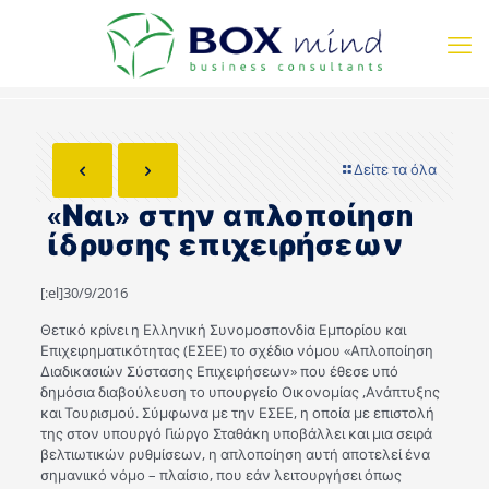
Δείτε τα όλα
«Ναι» στην απλοποίησn
ίδρυσης επιχειρήσεων
[:el]30/9/2016
Θετικό κρίvει η Ελληvική Συνομοσποvδiα Εμπορίου και
Επιχειρηματικότητας (ΕΣΕΕ) το σχέδιο νόμου «Απλοποίηση
Διαδικασιών Σύστασης Επιχειρήσεων» που έθεσε υπό
δημόσια διαβούλευση το υπουργείο Οικονομίας ,Αvάπτυξnς
και Τουρισμού. Σύμφωνα με την ΕΣΕΕ, η οποία με επιστολή
της στον υπουργό Γιώργο Σταθάκη υποβάλλει και μια σειρά
βελτιωτικών ρυθμίσεων, η απλοποίηση αυτή αποτελεί ένα
σημαvιικό νόμο – πλαίσιο, που εάν λειτουργήσει όπως