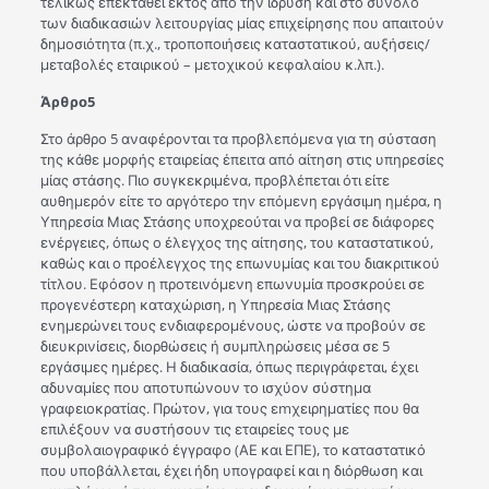
τελικώς επεκταθεί εκτός από την ίδρυση και στο σύνολο
των διαδικασιών λειτουργίας μίας επιχείρησης που απαιτούν
δημοσιότητα (π.χ., τροποποιήσεις καταστατικού, αυξήσεις/
μεταβολές εταιρικού – μετοχικού κεφαλαίου κ.λπ.).
Άρθρο5
Στο άρθρο 5 αναφέρονται τα προβλεπόμενα για τη σύσταση
της κάθε μορφής εταιρείας έπειτα από αίτηση στις υπηρεσίες
μίας στάσης. Πιο συγκεκριμένα, προβλέπεται ότι είτε
αυθημερόν είτε το αργότερο τηv επόμενη εργάσιμη ημέρα, η
Υπηρεσία Μιας Στάσης υποχρεούται να προβεί σε διάφορες
ενέργειες, όπως ο έλεγχος της αίτησης, του καταστατικού,
καθώς και ο προέλεγχος της επωνυμίας και του διακριτικού
τίτλου. Εφόσον η προτεινόμενη επωνυμία προσκρούει σε
προγενέστερη καταχώριση, η Υπηρεσία Μιας Στάσης
ενημερώνει τους ενδιαφερομένους, ώστε να προβούν σε
διευκρινίσεις, διορθώσεις ή συμπληρώσεις μέσα σε 5
εργάσιμες ημέρες. Η διαδικασία, όπως περιγράφεται, έχει
αδυναμίες που αποτυπώνουν το ισχύον σύστημα
γραφειοκρατίας. Πρώτον, για τους εmχειρηματίες που θα
επιλέξουν να συστήσουν τις εταιρείες τους με
συμβολαιογραφικό έγγραφο (ΑΕ και ΕΠΕ), το καταστατικό
που υποβάλλεται, έχει ήδη υπογραφεί και η διόρθωση και