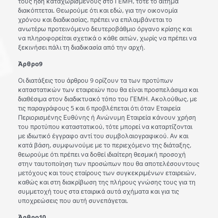
τους ήδη καταχωρισμένους στο ΓΕΜΗ, τότε το αίτημα
διακόπτεται. Θεωρούμε ότι και εδώ, για την οικονομία
χρόνου και διαδικασίας, πρέπει να επιλαμβάνεται το
ανωτέρω προτεινόμενο δευτεροβάθμιο όργανο κρίσης και
να πληροφορείται σχετικά ο κάθε αιτών, χωρίς να πρέπει να
ξεκινήσει πάλι τη διαδικασία από την αρχή.
Άρθρο9
Οι διατάξεις του άρθρου 9 ορίζουν τα των προτύπων
καταστατικών των εταιρειών που θα είναι προσπελάσιμα και
διαθέσιμα στον διαδικτυακό τόπο του ΓΕΜΗ. Ακολούθως, με
τις παραγράφους 5 και 6 προβλέπεται ότι όταν Εταιρεία
Περιορισμένης Ευθύνης ή Ανώνυμη Εταιρεία κάνουν χρήση
του προτύπου καταστατικού, τότε μπορεί να καταρτίζοvται
με ιδιωτικό έγγραφο αντί του συμβολαιογραφικού. Αν και
κατά βάση, συμφωνούμε με το περιεχόμενο της διάταξης,
θεωρούμε ότι πρέπει να δοθεί ιδιαίτερη θεσμική προσοχή
στην ταυτοποίηση των προσώπων που θα αποτελέσουντους
μετόχους και τους εταίρους των συγκεκριμένων εταιρειών,
καθώς και στη διακρίβωση της πλήρους γνώσης τους για τη
συμμετοχή τους στα εταιρικά αυτά σχήματα και για τις
υποχρεώσεις που αυτή συνεπάγεται.
Άρθρο10