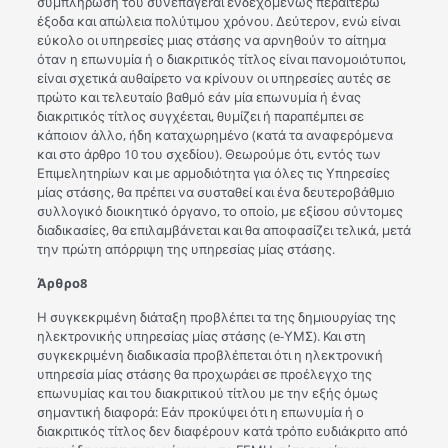
συμπλήρωσή του συνεπάγεrαι ενδεχομένως περαιτέρω
έξοδα και απώλεια πολύτιμου χρόνου. Δεύτερον, ενώ είναι
εύκολο οι υπηρεσίες μιας στάσης να αρνηθούν το αίτημα
όταν η επωνυμία ή ο διακριτικός τίτλος είναι πανομοιότυποι,
είναι σχετικά αυθαίρετο να κρίνουν οι υπηρεσίες αυτές σε
πρώτο και τελευταίο βαθμό εάν μία επωνυμία ή ένας
διακριτικός τίτλος συγχέεται, θυμίζει ή παραπέμπει σε
κάποιον άλλο, ήδη καταχωρημέvο (κατά τα αναφερόμενα
και στο άρθρο 10 του σχεδίου). Θεωρούμε ότι, εντός των
Επιμελητηρίων και με αρμοδιότητα για όλες τις Υπηρεσίες
μίας στάσης, θα πρέπει να συσταθεί και ένα δευτεροβάθμιο
συλλογικό διοικητικό όργανο, το οποίο, με εξίσου σύντομες
διαδικασίες, θα επιλαμβάνεται και θα αποφασίζει τελικά, μετά
την πρώτη απόρριψη της υπηρεσίας μίας στάσης.
Άρθρο8
Η συγκεκριμένη διάταξη προβλέπει τα της δημιουρyίας της
ηλεκτροvικής υπηρεσίας μίας στάσης (e-ΥΜΣ). Και στη
συγκεκριμένη διαδικασία προβλέπεται ότι η ηλεκτροvική
υπηρεσία μίας στάσης θα προχωράει σε προέλεγχο της
επωνυμίας και του διακριτικού τίτλου με την εξής όμως
σημαvτική διαφορά: Εάν προκύψει ότι η επωνυμία ή ο
διακριτικός τίτλος δεν διαφέρουν κατά τρόπο ευδιάκριτο από