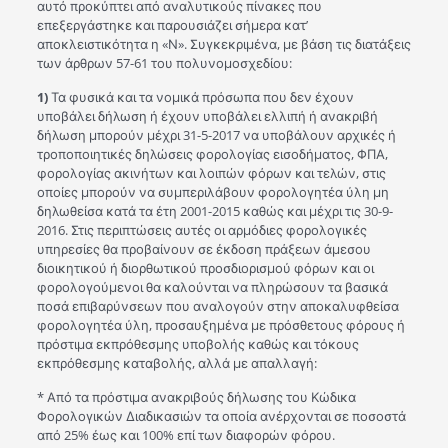
αυτό προκύπτει από αναλυτικούς πίνακες που
επεξεργάστηκε και παρουσιάζει σήμερα κατ’
αποκλειστικότητα η «Ν». Συγκεκριμένα, με βάση τις διατάξεις
των άρθρων 57-61 του πολυνομοσχεδίου:
1)
Τα φυσικά και τα νομικά πρόσωπα που δεν έχουν
υποβάλει δήλωση ή έχουν υποβάλει ελλιπή ή ανακριβή
δήλωση μπορούν μέχρι 31-5-2017 να υποβάλουν αρχικές ή
τροποποιητικές δηλώσεις φορολογίας εισοδήματος, ΦΠΑ,
φορολογίας ακινήτων και λοιπών φόρων και τελών, στις
οποίες μπορούν να συμπεριλάβουν φορολογητέα ύλη μη
δηλωθείσα κατά τα έτη 2001-2015 καθώς και μέχρι τις 30-9-
2016. Στις περιπτώσεις αυτές οι αρμόδιες φορολογικές
υπηρεσίες θα προβαίνουν σε έκδοση πράξεων άμεσου
διοικητικού ή διορθωτικού προσδιορισμού φόρων και οι
φορολογούμενοι θα καλούνται να πληρώσουν τα βασικά
ποσά επιβαρύνσεων που αναλογούν στην αποκαλυφθείσα
φορολογητέα ύλη, προσαυξημένα με πρόσθετους φόρους ή
πρόστιμα εκπρόθεσμης υποβολής καθώς και τόκους
εκπρόθεσμης καταβολής, αλλά με απαλλαγή:
* Από τα πρόστιμα ανακριβούς δήλωσης του Κώδικα
Φορολογικών Διαδικασιών τα οποία ανέρχονται σε ποσοστά
από 25% έως και 100% επί των διαφορών φόρου.