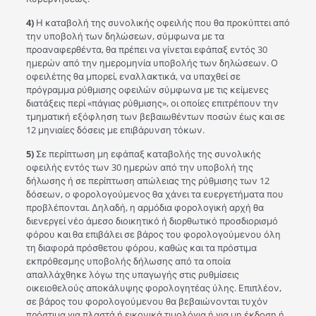
4)
Η καταβολή της συνολικής οφειλής που θα προκύπτει από
την υποβολή των δηλώσεων, σύμφωνα με τα
προαναφερθέντα, θα πρέπει να γίνεται εφάπαξ εντός 30
ημερών από την ημερομηνία υποβολής των δηλώσεων. Ο
οφειλέτης θα μπορεί, εναλλακτικά, να υπαχθεί σε
πρόγραμμα ρύθμισης οφειλών σύμφωνα με τις κείμενες
διατάξεις περί «πάγιας ρύθμισης», οι οποίες επιτρέπουν την
τμηματική εξόφληση των βεβαιωθέντων ποσών έως και σε
12 μηνιαίες δόσεις με επιβάρυνση τόκων.
5)
Σε περίπτωση μη εφάπαξ καταβολής της συνολικής
οφειλής εντός των 30 ημερών από την υποβολή της
δήλωσης ή σε περίπτωση απώλειας της ρύθμισης των 12
δόσεων, ο φορολογούμενος θα χάνει τα ευεργετήματα που
προβλέπονται. Δηλαδή, η αρμόδια φορολογική αρχή θα
διενεργεί νέο άμεσο διοικητικό ή διορθωτικό προσδιορισμό
φόρου και θα επιβάλει σε βάρος του φορολογούμενου όλη
τη διαφορά πρόσθετου φόρου, καθώς και τα πρόστιμα
εκπρόθεσμης υποβολής δήλωσης από τα οποία
απαλλάχθηκε λόγω της υπαγωγής στις ρυθμίσεις
οικειοθελούς αποκάλυψης φορολογητέας ύλης. Επιπλέον,
σε βάρος του φορολογούμενου θα βεβαιώνονται τυχόν
πρόστιμα για πλαστά ή εικονικά τιμολόγια ή για μη έκδοση ή