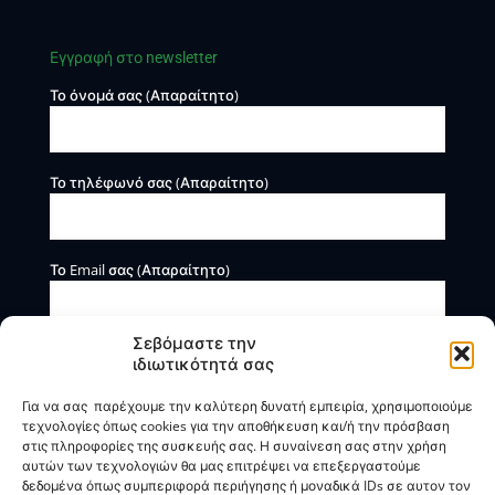
Εγγραφή στο newsletter
Το όνομά σας (Απαραίτητο)
Το τηλέφωνό σας (Απαραίτητο)
Το Email σας (Απαραίτητο)
Σεβόμαστε την
ιδιωτικότητά σας
Για να σας παρέχουμε την καλύτερη δυνατή εμπειρία, χρησιμοποιούμε
τεχνολογίες όπως cookies για την αποθήκευση και/ή την πρόσβαση
στις πληροφορίες της συσκευής σας. Η συναίνεση σας στην χρήση
αυτών των τεχνολογιών θα μας επιτρέψει να επεξεργαστούμε
Η BOXmind παρέχει πληροφοριακές και συμβουλευτικές
δεδομένα όπως συμπεριφορά περιήγησης ή μοναδικά IDs σε αυτον τον