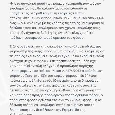
«Ν», τα συνολικά ποσά των κύριων και πρόσθετων φόρων
εισοδήματος που θα καλούνται να πληρώσουν οι
υπαγόμενες στη ρύθμιση αυτή εταιρείες επί των
αποκαλυπτόμενων εισοδημάτων θα κυμαίνονται από 21,6%
έως 52,5%, ανάλογα με τις χρήσεις τις οποίες θα αφορούν οι
δηλώσεις που θα υποβληθούν, τον χρόνο υποβολής τους
και το εάν έχουν εκδοθεί ή όχι εντολές ελέγχου ή και
πράξεις προσωρινού προσδιορισμού του φόρου.
3)
Στις ρυθμίσεις για την οικειοθελή αποκάλυψη αδήλωτης
φορολογητέας ύλης μπορούν να υπαχθούν και εταιρείες για
τις οποίες έχει εκδοθεί εντολή ελέγχου ή θα εκδοθεί εντολή
ελέγχου μέχρι 31/5/2017. Στις περιπτώσεις που ήδη έχει
κοινοποιηθεί εντολή ελέγχου ή πρόσκληση παροχής
πληροφοριών του άρθρου 14 του ν. 4174/2013 ο πρόσθετος
φόρος ορίζεται στο 13% του κύριου φόρου, η δε δήλωση
πρέπει να υποβληθεί εντός 60 ημερών από τη δημοσίευση
των διατάξεων στην Εφημερίδα της Κυβερνήσεως. Στις
περιπτώσεις που ο έλεγχος έχει φθάσει ήδη στη φάση της
κοινοποίησης πράξης προσωρινού προσδιορισμού φόρου, ο
πρόσθετος φόρος ορίζεται στο 25% του κύριου φόρου, η δε
δήλωση πρέπει να υποβληθεί εντός 30 ημερών από τη
δημοσίευση των διατάξεων στην Εφημερίδα της
Κυβερνήσεως.