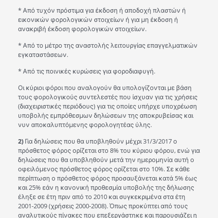
* Από τυχόν πρόστιμα για έκδοση ή αποδοχή πλαστών ή
εικονικών φορολογικών στοιχείων ή για μη έκδοση ή
ανακριβή έκδοση φορολογικών στοιχείων.
* Από το μέτρο της αναστολής λειτουργίας επαγγελματικών
εγκαταστάσεων.
* Από τις ποινικές κυρώσεις για φοροδιαφυγή.
Οι κύριοι φόροι που αναλογούν θα υπολογίζονται με βάση
τους φορολογικούς συντελεστές που ίσχυαν για τις χρήσεις
(διαχειριστικές περιόδους) για τις οποίες υπήρχε υποχρέωση
υποβολής εμπρόθεσμων δηλώσεων της αποκρυβείσας και
νυν αποκαλυπτόμενης φορολογητέας ύλης.
2)
Για δηλώσεις που θα υποβληθούν μέχρι 31/3/2017 ο
πρόσθετος φόρος ορίζεται στο 8% του κύριου φόρου, ενώ για
δηλώσεις που θα υποβληθούν μετά την ημερομηνία αυτή ο
οφειλόμενος πρόσθετος φόρος ορίζεται στο 10%. Σε κάθε
περίπτωση ο πρόσθετος φόρος προσαυξάνεται κατά 5% έως
και 25% εάν η κανονική προθεσμία υποβολής της δήλωσης
έληξε σε έτη πριν από το 2010 και συγκεκριμένα στα έτη
2001-2009 (χρήσεις 2000-2008). Όπως προκύπτει από τους
αναλυτικούς πίνακες που επεξεργάστηκε και παρουσιάζει η