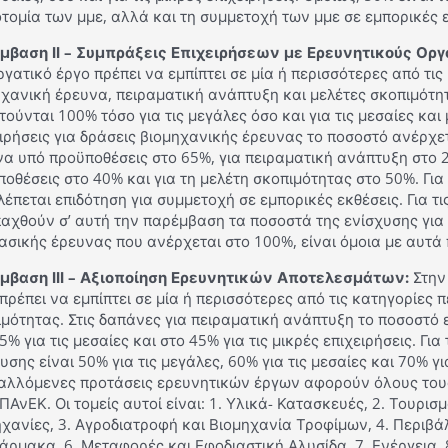
τομία των μμε, αλλά και τη συμμετοχή των μμε σε εμπορικές ε
μβαση ΙΙ – Συμπράξεις Επιχειρήσεων με Ερευνητικούς Οργ
γατικό έργο πρέπει να εμπίπτει σε μία ή περισσότερες από τι
χανική έρευνα, πειραματική ανάπτυξη και μελέτες σκοπιμότητ
τούνται 100% τόσο για τις μεγάλες όσο και για τις μεσαίες και 
ιρήσεις για δράσεις βιομηχανικής έρευνας το ποσοστό ανέρχετ
α υπό προϋποθέσεις στο 65%, για πειραματική ανάπτυξη στο 
οθέσεις στο 40% και για τη μελέτη σκοπιμότητας στο 50%. Για 
έπεται επιδότηση για συμμετοχή σε εμπορικές εκθέσεις. Για τις
αχθούν σ’ αυτή την παρέμβαση τα ποσοστά της ενίσχυσης για 
ασικής έρευνας που ανέρχεται στο 100%, είναι όμοια με αυτ
μβαση ΙΙΙ – Αξιοποίηση Ερευνητικών Αποτελεσμάτων:
Στην
πρέπει να εμπίπτει σε μία ή περισσότερες από τις κατηγορίες 
μότητας. Στις δαπάνες για πειραματική ανάπτυξη το ποσοστό ε
5% για τις μεσαίες και στο 45% για τις μικρές επιχειρήσεις. Γι
υσης είναι 50% για τις μεγάλες, 60% για τις μεσαίες και 70% για
αλλόμενες προτάσεις ερευνητικών έργων αφορούν όλους τους
ΠΑνΕΚ. Οι τομείς αυτοί είναι: 1. Υλικά- Κατασκευές, 2. Τουρισ
χανίες, 3. Αγροδιατροφή και Βιομηχανία Τροφίμων, 4. Περιβά
άρμακα, 6. Μεταφορές και Εφοδιαστική Αλυσίδα, 7. Ενέργεια,