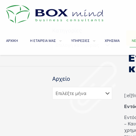
Κατηγορίες
ΑΡΧΙΚΗ
Η ΕΤΑΙΡΕΙΑ ΜΑΣ
ΥΠΗΡΕΣΙΕΣ
ΧΡΗΣΙΜΑ
ΝΕ
Ε
κ
Αρχείο
[:el]
Εντό
Εντό
– Κα
χρημ