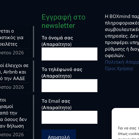
Εγγραφή στο
Η BOXmind παρ
πληροφοριακές
newsletter
συμβουλευτικέ
εται ο
υπηρεσίες. Δεν
στικός για
Το όνομά σας
προσφέρει υπη
φειλέτες
(Απαραίτητο)
ρύθμισης ή δι
ύστου 2026
οφειλών.
Πολιτική Απορ
ί έλεγχοι σε
Όροι Χρήσης
Το τηλέφωνό σας
, Airbnb και
(Απαραίτητο)
ό την ΑΑΔΕ
ύστου 2026
τοι
Το Email σας
γισμοί
(Απαραίτητο)
από την
ια όσους δεν
αν δήλωση
Για να σας
όπως cooki
ύστου 2026