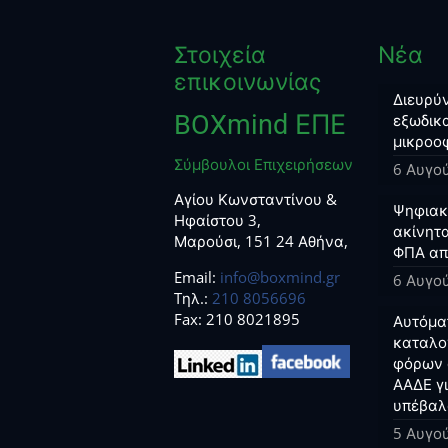
Στοιχεία
Νέα
επικοινωνίας
Διευρύν
BOXmind ΕΠΕ
εξωδικα
μικροο
Σύμβουλοι Επιχειρήσεων
6 Αυγο
Αγίου Κωνσταντίνου &
Ψηφιακο
Ηφαίστου 3,
ακίνητα
Μαρούσι, 151 24 Αθήνα,
ΦΠΑ απ
Email:
info@boxmind.gr
6 Αυγο
Tηλ.:
210 8056696
Fax: 210 8021895
Αυτόμα
καταλο
φόρων 
ΑΑΔΕ γ
υπέβαλ
5 Αυγο