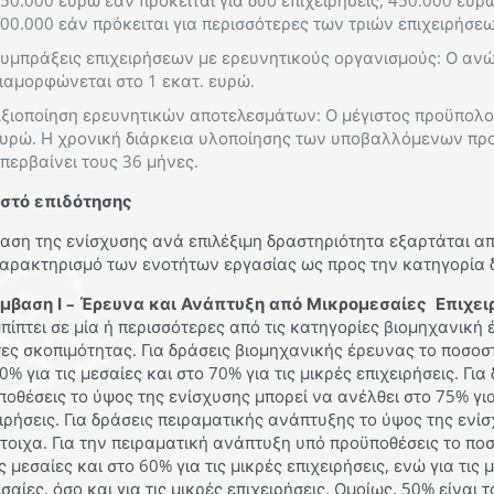
50.000 ευρώ εάν πρόκειται για δύο επιχειρήσεις, 450.000 ευρώ 
00.000 εάν πρόκειται για περισσότερες των τριών επιχειρήσεω
υμπράξεις επιχειρήσεων με ερευνητικούς οργανισμούς: Ο αν
ιαμορφώνεται στο 1 εκατ. ευρώ.
ξιοποίηση ερευνητικών αποτελεσμάτων: Ο μέγιστος προϋπολογ
υρώ. Η χρονική διάρκεια υλοποίησης των υποβαλλόμενων πρ
περβαίνει τους 36 μήνες.
στό επιδότησης
αση της ενίσχυσης ανά επιλέξιμη δραστηριότητα εξαρτάται απ
χαρακτηρισμό των ενοτήτων εργασίας ως προς την κατηγορία 
μβαση Ι – Έρευνα και Ανάπτυξη από Μικρομεσαίες Επιχειρ
πίπτει σε μία ή περισσότερες από τις κατηγορίες βιομηχανική
ες σκοπιμότητας. Για δράσεις βιομηχανικής έρευνας το ποσοσ
0% για τις μεσαίες και στο 70% για τις μικρές επιχειρήσεις. Γ
οθέσεις το ύψος της ενίσχυσης μπορεί να ανέλθει στο 75% για 
ιρήσεις. Για δράσεις πειραματικής ανάπτυξης το ύψος της ενί
τοιχα. Για την πειραματική ανάπτυξη υπό προϋποθέσεις το ποσ
ις μεσαίες και στο 60% για τις μικρές επιχειρήσεις, ενώ για τι
εσαίες, όσο και για τις μικρές επιχειρήσεις. Ομοίως, 50% είναι