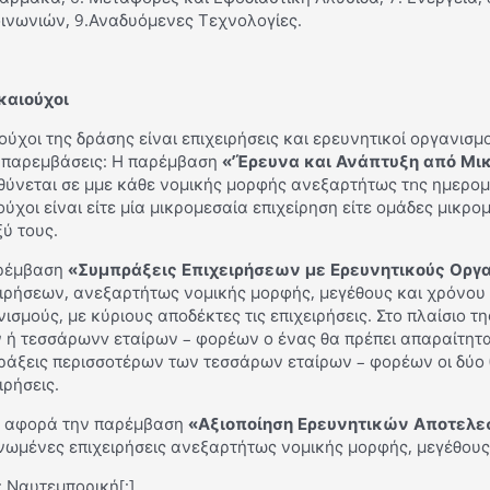
οινωνιών, 9.Αναδυόμενες Τεχνολογίες.
ικαιούχοι
ούχοι της δράσης είναι επιχειρήσεις και ερευνητικοί οργανισμο
ς παρεμβάσεις: Η παρέμβαση
«’Έρευνα και Ανάπτυξη από Μικ
ύνεται σε μμε κάθε νομικής μορφής ανεξαρτήτως τnς ημερομη
ούχοι είναι είτε μία μικρομεσαία επιχείρηση είτε ομάδες μικ
ύ τους.
ρέμβαση
«Συμπράξεις Επιχειρήσεων με Ερευνητικούς Οργ
ιρήσεων, ανεξαρτήτως νομικής μορφής, μεγέθους και χρόνου 
ισμούς, με κύριους αποδέκτες τις επιχειρήσεις. Στο πλαίσιο 
 ή τεσσάρωνv εταίρων – φορέων ο ένας θα πρέπει απαραίτητα 
ράξεις περισσοτέρων των τεσσάρων εταίρων – φορέων οι δύο θ
ιρήσεις.
 αφορά την παρέμβαση
«Αξιοποίηση Ερευνητικών Αποτελ
νωμένες επιχειρήσεις ανεξαρτήτως νομικής μορφής, μεγέθους 
 Ναυτεμπορική[:]