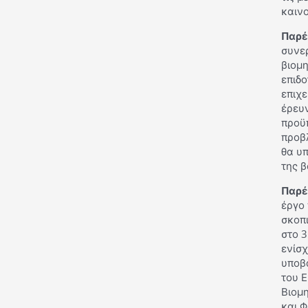
καινο
Παρέ
συνερ
βιομη
επιδο
επιχε
έρευν
προϋπ
προβλ
θα υπ
της β
Παρέ
έργο 
σκοπι
στο 3
ενίσχ
υποβ
του Ε
Βιομη
και Φ