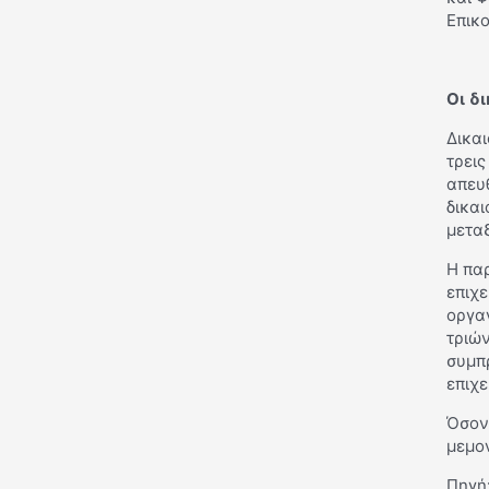
Επικ
Οι δ
Δικαι
τρει
απευθ
δικαι
μεταξ
Η πα
επιχε
οργαν
τριών
συμπ
επιχε
Όσον
μεμο
Πηγή: