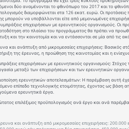
αινοτομία. Το πρόγραμμα θα έχει τρεις κύκλους προκηρύξεων,
όμενοι δύο αναμένονται το φθινόπωρο του 2017 και το φθινό
ολογισμός διαμορφώνεται στα 126 εκατ. ευρώ. Οι προτάσεις π
ς μπορούν να υποβάλλονται είτε από μεμονωμένες επιχειρήσε
συμπράξεις επιχειρήσεων με ερευνητικούς οργανισμούς. Οι πρ
ατοδότηση στο πλαίσιο του προγράμματος θα πρέπει να προωθ
υξη και την καινοτομία και να εντάσσονται σε μία από τις ακ
ευνα και ανάπτυξη από μικρομεσαίες επιχειρήσεις: Βασικός στ
ήριξη της έρευνας, η προώθηση της καινοτομίας και η ενίσχυσ
υμπράξεις επιχειρήσεων με ερευνητικούς οργανισμούς: Στόχος 
ργασία μεταξύ των επιχειρήσεων και των ερευνητικών οργανι
Αξιοποίηση ερευνητικών αποτελεσμάτων: Η παρέμβαση αυτή έχ
πόμενο επίπεδο τεχνολογικής ετοιμότητας, έχοντας ως βάση α
γούμενα ερευνητικά έργα.
ώτατος επιλέξιμος προϋπολογισμός ανά έργο και ανά παρέμβα
ρευνα και ανάπτυξη από μικρομεσαίες επιχειρήσεις: 200.000 ε