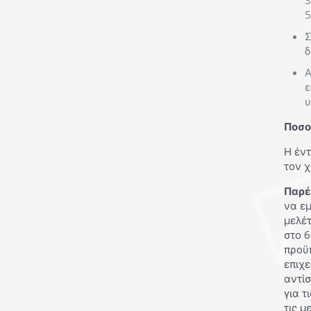
3
5
Σ
δ
Α
ε
υ
Ποσο
Η έντ
τον 
Παρέ
να εμ
μελέτ
στο 6
προϋπ
επιχε
αντίσ
για τ
τις μ