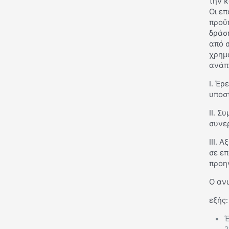
την κ
Οι επ
προϋπ
δράση
από 
χρημ
ανάπτ
Ι. Έρ
υποστ
ΙΙ. Σ
συνε
ΙΙΙ. 
σε ε
προη
Ο αν
εξής:
Έ