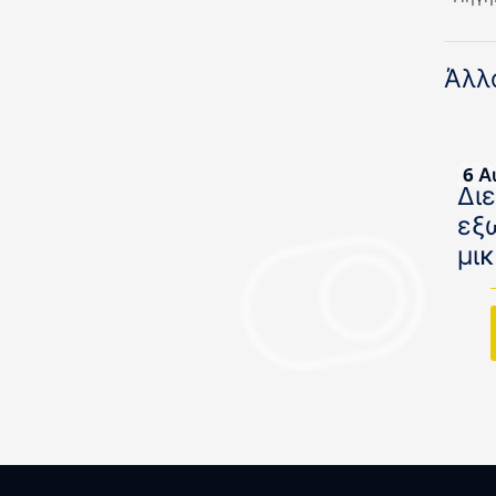
Άλλ
6 Α
Δι
εξ
μι