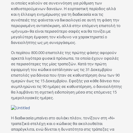
οι οποίες καλούν σε συνεννόηση για ρύθμιση των
καθυστερούμενων δανείων. Η εορταστική περίοδος αλλά
και η έλλειψη ενημέρωσης για τη διαδικασία και τις
συνέπειές της φαίνεται να δικαιολογεί σε αυτή τη φάση την
περιορισμένη ανταπόκριση, αλλά στην επόμενη επιστολή το
«μήνυμα» θα είναι περισσότερο σαφές και θα τονίζει με
μεγαλύτερη έμφαση τον κίνδυνο να χαρακτηριστεί ο
δανειολήπτης ως μη συνεργάσιμος.
Οι περίπου 800.000 επιστολές της πρώτης φάσης αφορούν
αρκετά λιγότερα φυσικά πρόσωπα, τα οποία έχουν οφειλές
σε περισσότερες της μίας τραπεζών. Κατά την πρώτη
εφαρμογή του κώδικα εστάλησαν ως τις 31 Δεκεμβρίου
επιστολές για δάνεια που ήταν σε καθυστέρηση άνω των 90
ημερών έως τις 15 Δεκεμβρίου. Εφεξής για κάθε δάνειο που
συμπληρώνει τις 90 ημέρες σε καθυστέρηση, ο δανειολήπτης
θα λαμβάνει τη σχετική ειδοποίηση μέσα στις επόμενες 15
ημερολογιακές ημέρες.
Η διαδικασία μπαίνει στο αυλάκι πλέον, τονίζουν στη «Ν»
τραπεζικά στελέχη και ο κώδικας θα ακολουθείται
απαρέγκλιτα, ενώ δίνεται η δυνατότητα στις τράπεζες να