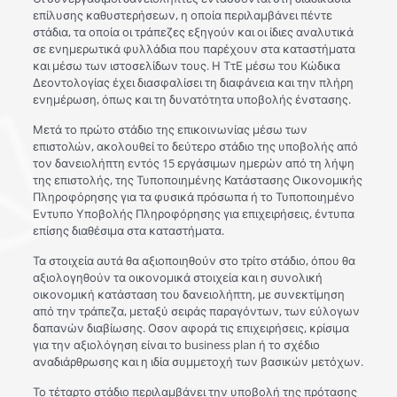
επίλυσης καθυστερήσεων, η οποία περιλαμβάνει πέντε
στάδια, τα οποία οι τράπεζες εξηγούν και οι ίδιες αναλυτικά
σε ενημερωτικά φυλλάδια που παρέχουν στα καταστήματα
και μέσω των ιστοσελίδων τους. Η ΤτΕ μέσω του Κώδικα
Δεοντολογίας έχει διασφαλίσει τη διαφάνεια και την πλήρη
ενημέρωση, όπως και τη δυνατότητα υποβολής ένστασης.
Μετά το πρώτο στάδιο της επικοινωνίας μέσω των
επιστολών, ακολουθεί το δεύτερο στάδιο της υποβολής από
τον δανειολήπτη εντός 15 εργάσιμων ημερών από τη λήψη
της επιστολής, της Τυποποιημένης Κατάστασης Οικονομικής
Πληροφόρησης για τα φυσικά πρόσωπα ή το Τυποποιημένο
Εντυπο Υποβολής Πληροφόρησης για επιχειρήσεις, έντυπα
επίσης διαθέσιμα στα καταστήματα.
Τα στοιχεία αυτά θα αξιοποιηθούν στο τρίτο στάδιο, όπου θα
αξιολογηθούν τα οικονομικά στοιχεία και η συνολική
οικονομική κατάσταση του δανειολήπτη, με συνεκτίμηση
από την τράπεζα, μεταξύ σειράς παραγόντων, των εύλογων
δαπανών διαβίωσης. Οσον αφορά τις επιχειρήσεις, κρίσιμα
για την αξιολόγηση είναι το business plan ή το σχέδιο
αναδιάρθρωσης και η ιδία συμμετοχή των βασικών μετόχων.
Το τέταρτο στάδιο περιλαμβάνει την υποβολή της πρότασης