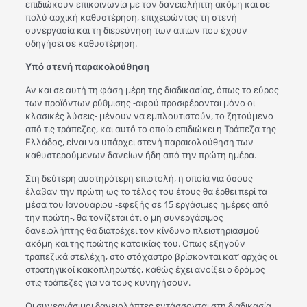
επιδιώκουν επικοινωνία με τον δανειολήπτη ακόμη και σε
πολύ αρχική καθυστέρηση, επιχειρώντας τη στενή
συνεργασία και τη διερεύνηση των αιτιών που έχουν
οδηγήσει σε καθυστέρηση.
Υπό στενή παρακολούθηση
Αν και σε αυτή τη φάση μέρη της διαδικασίας, όπως το εύρος
των προϊόντων ρύθμισης -αφού προσφέρονται μόνο οι
κλασικές λύσεις- μένουν να εμπλουτιστούν, το ζητούμενο
από τις τράπεζες, και αυτό το οποίο επιδιώκει η Τράπεζα της
Ελλάδος, είναι να υπάρχει στενή παρακολούθηση των
καθυστερούμενων δανείων ήδη από την πρώτη ημέρα.
Στη δεύτερη αυστηρότερη επιστολή, η οποία για όσους
έλαβαν την πρώτη ως το τέλος του έτους θα έρθει περί τα
μέσα του Ιανουαρίου -εφεξής σε 15 εργάσιμες ημέρες από
την πρώτη-, θα τονίζεται ότι ο μη συνεργάσιμος
δανειολήπτης θα διατρέχει τον κίνδυνο πλειστηριασμού
ακόμη και της πρώτης κατοικίας του. Οπως εξηγούν
τραπεζικά στελέχη, στο στόχαστρο βρίσκονται κατ’ αρχάς οι
στρατηγικοί κακοπληρωτές, καθώς έχει ανοίξει ο δρόμος
στις τράπεζες για να τους κυνηγήσουν.
Οι συνεργάσιμοι δανειολήπτες εντάσσονται στη διαδικασία