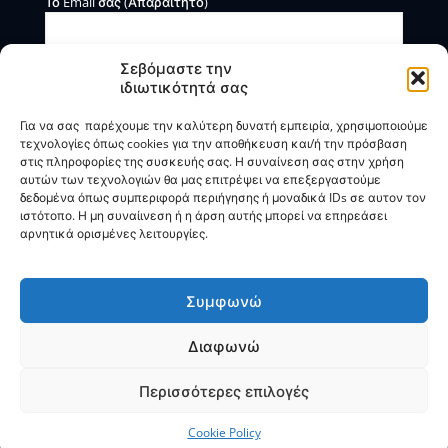
Το Email σας (Απαραίτητο)
Σεβόμαστε την
ιδιωτικότητά σας
Για να σας παρέχουμε την καλύτερη δυνατή εμπειρία, χρησιμοποιούμε
τεχνολογίες όπως cookies για την αποθήκευση και/ή την πρόσβαση
στις πληροφορίες της συσκευής σας. Η συναίνεση σας στην χρήση
αυτών των τεχνολογιών θα μας επιτρέψει να επεξεργαστούμε
Η BOXmind παρέχει πληροφοριακές και συμβουλευτικές
δεδομένα όπως συμπεριφορά περιήγησης ή μοναδικά IDs σε αυτον τον
υπηρεσίες. Δεν προσφέρει υπηρεσίες ρύθμισης ή
ιστότοπο. Η μη συναίινεση ή η άρση αυτής μπορεί να επηρεάσει
διαγραφής οφειλών.
αρνητικά ορισμένες λειτουργίες.
Πολιτική Απορρήτου & Όροι Χρήσης
Συμφωνώ
Διαφωνώ
© 2025
BOXmind
Σύμβουλοι Επιχειρήσεων | All Rights
Reserved |
SEO
by
VNG
Περισσότερες επιλογές
Cookie Policy