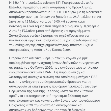
Η Ειδική Υπηρεσία Διαχείρισης E.Π. Περιφέρειας Δυτικής
Ελλάδας προχώρησε στην ανάρτηση της Πρόσκλησης,
συνολικού προϋπολογισμού 2.000.000 ευρώ, με τη διαδικασία
υποβολής των προτάσεων να ξεκινά στις 25 Απριλίου και να
λήγει στις 12 Μαΐου και ώρα 16:00. «Η έρευνα και η
καινοτομία είναι τομείς που στηρίζει δυναμικά η Περιφέρεια
Δυτικής Ελλάδας μέσα από δράσεις και προγράμματα.
Συνεχίζουμε να διεκδικούμε, να σχεδιάζουμε και να
υλοποιούμε έργα και να αξιοποιούμε χρηματοδοτήσεις για
την ενίσχυση της επιχειρηματικότητας» υπογραμμίζει ο
περιφερειάρχης Απόστολος Κατσιφάρας.
Η προώθηση διεθνικών ερευνητικών έργων για μμε
περιλαμβάνει την ενίσχυση έργων διεθνικών συνεργασιών
σε τομείς του Ορίζοντα 2020, που εντάσσονται στο πλαίσιο
ευρωπαϊκών δικτύων ΕRΑΝΕΤ ή παρόμοιων (ή και
λειτουργική συνέχεια αυτών) στα οποία συμμετέχει η ΠΔΕ
κ.α., την ενίσχυση συμπληρωματικών δράσεων για τη
συνεργασία με επιχειρήσεις που δραστηριοποιούνται στην
Περιφέρεια της Δυτικής Ελλάδας, ώστε να προκύπτουν
προϊόντα και υπηρεσίες από την εκμετάλλευση των
αποτελεσμάτων και καινοτομιών έργων του προγράμματος
Ορίζοντας 2020, την ανάπτυξη συνεργασιών και
συνεργατικών δράσεων, την υποστήριξη διεθνούς