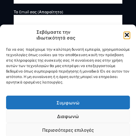
Το Email σας (Απαραίτητο)
Σεβόμαστε την
ιδιωτικότητά σας
Για να σας παρέχουμε την καλύτερη δυνατή εμπειρία, χρησιμοποιούμε
τεχνολογίες όπως cookies για την αποθήκευση και/ή την πρόσβαση
στις πληροφορίες της συσκευής σας. Η συναίνεση σας στην χρήση
αυτών των τεχνολογιών θα μας επιτρέψει να επεξεργαστούμε
Η BOXmind παρέχει πληροφοριακές και συμβουλευτικές
δεδομένα όπως συμπεριφορά περιήγησης ή μοναδικά IDs σε αυτον τον
υπηρεσίες. Δεν προσφέρει υπηρεσίες ρύθμισης ή
ιστότοπο. Η μη συναίινεση ή η άρση αυτής μπορεί να επηρεάσει
διαγραφής οφειλών.
αρνητικά ορισμένες λειτουργίες.
Πολιτική Απορρήτου & Όροι Χρήσης
Συμφωνώ
Διαφωνώ
© 2025
BOXmind
Σύμβουλοι Επιχειρήσεων | All Rights
Reserved |
SEO
by
VNG
Περισσότερες επιλογές