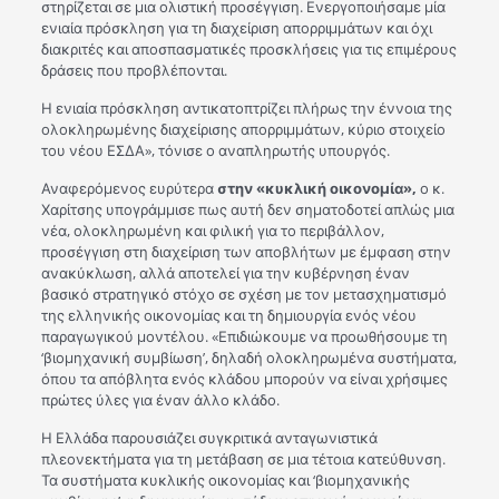
στηρίζεται σε μια ολιστική προσέγγιση. Ενεργοποιήσαμε μία
ενιαία πρόσκληση για τη διαχείριση απορριμμάτων και όχι
διακριτές και αποσπασματικές προσκλήσεις για τις επιμέρους
δράσεις που προβλέπονται.
Η ενιαία πρόσκληση αντικατοπτρίζει πλήρως την έννοια της
ολοκληρωμένης διαχείρισης απορριμμάτων, κύριο στοιχείο
του νέου ΕΣΔΑ», τόνισε ο αναπληρωτής υπουργός.
Αναφερόμενος ευρύτερα
στην «κυκλική οικονομία»,
ο κ.
Χαρίτσης υπογράμμισε πως αυτή δεν σηματοδοτεί απλώς μια
νέα, ολοκληρωμένη και φιλική για το περιβάλλον,
προσέγγιση στη διαχείριση των αποβλήτων με έμφαση στην
ανακύκλωση, αλλά αποτελεί για την κυβέρνηση έναν
βασικό στρατηγικό στόχο σε σχέση με τον μετασχηματισμό
της ελληνικής οικονομίας και τη δημιουργία ενός νέου
παραγωγικού μοντέλου. «Επιδιώκουμε να προωθήσουμε τη
‘βιομηχανική συμβίωση’, δηλαδή ολοκληρωμένα συστήματα,
όπου τα απόβλητα ενός κλάδου μπορούν να είναι χρήσιμες
πρώτες ύλες για έναν άλλο κλάδο.
Η Ελλάδα παρουσιάζει συγκριτικά ανταγωνιστικά
πλεονεκτήματα για τη μετάβαση σε μια τέτοια κατεύθυνση.
Τα συστήματα κυκλικής οικονομίας και ‘βιομηχανικής