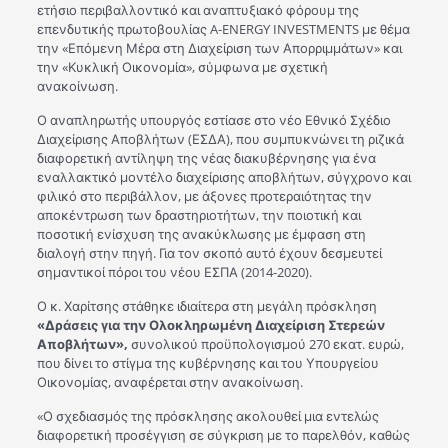
ετήσιο περιβαλλοντικό και αναπτυξιακό φόρουμ της
επενδυτικής πρωτοβουλίας A-ENERGY INVESTMENTS με θέμα
την «Επόμενη Μέρα στη Διαχείριση των Απορριμμάτων» και
την «Κυκλική Οικονομία», σύμφωνα με σχετική
ανακοίνωση.
Ο αναπληρωτής υπουργός εστίασε στο νέο Εθνικό Σχέδιο
Διαχείρισης Αποβλήτων (ΕΣΔΑ), που συμπυκνώνει τη ριζικά
διαφορετική αντίληψη της νέας διακυβέρνησης για ένα
εναλλακτικό μοντέλο διαχείρισης αποβλήτων, σύγχρονο και
φιλικό στο περιβάλλον, με άξονες προτεραιότητας την
αποκέντρωση των δραστηριοτήτων, την ποιοτική και
ποσοτική ενίσχυση της ανακύκλωσης με έμφαση στη
διαλογή στην πηγή. Για τον σκοπό αυτό έχουν δεσμευτεί
σημαντικοί πόροι του νέου ΕΣΠΑ (2014-2020).
Ο κ. Χαρίτσης στάθηκε ιδιαίτερα στη μεγάλη πρόσκληση
«Δράσεις για την Ολοκληρωμένη Διαχείριση Στερεών
Αποβλήτων»,
συνολικού προϋπολογισμού 270 εκατ. ευρώ,
που δίνει το στίγμα της κυβέρνησης και του Υπουργείου
Οικονομίας, αναφέρεται στην ανακοίνωση.
«Ο σχεδιασμός της πρόσκλησης ακολουθεί μια εντελώς
διαφορετική προσέγγιση σε σύγκριση με το παρελθόν, καθώς