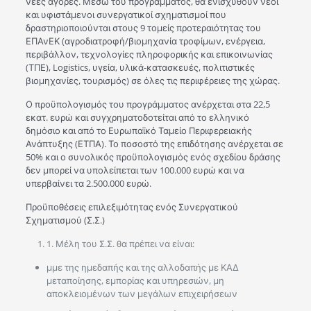
νέες αγορές. Μέσω του προγράμματος, θα ενισχυθούν νέοι
και υφιστάμενοι συνεργατικοί σχηματισμοί που
δραστηριοποιούνται στους 9 τομείς προτεραιότητας του
ΕΠΑνΕΚ (αγροδιατροφή/βιομηχανία τροφίμων, ενέργεια,
περιβάλλον, τεχνολογίες πληροφορικής και επικοινωνίας
(ΤΠΕ), Logistics, υγεία, υλικά-κατασκευές, πολιτιστικές
βιομηχανίες, τουρισμός) σε όλες τις περιφέρειες της χώρας.
Ο προϋπολογισμός του προγράμματος ανέρχεται στα 22,5
εκατ. ευρώ και συγχρηματοδοτείται από το ελληνικό
δημόσιο και από το Ευρωπαϊκό Ταμείο Περιφερειακής
Ανάπτυξης (ΕΤΠΑ). Το ποσοστό της επιδότησης ανέρχεται σε
50% και ο συνολικός προϋπολογισμός ενός σχεδίου δράσης
δεν μπορεί να υπολείπεται των 100.000 ευρώ και να
υπερβαίνει τα 2.500.000 ευρώ.
Προϋποθέσεις επιλεξιμότητας ενός Συνεργατικού
Σχηματισμού (Σ.Σ.)
1. Μέλη του Σ.Σ. θα πρέπει να είναι:
μμε της ημεδαπής και της αλλοδαπής με ΚΑΔ
μεταποίησης, εμπορίας και υπηρεσιών, μη
αποκλειομένων των μεγάλων επιχειρήσεων