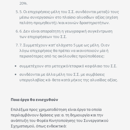
20%.
5. Οι επιχειρήσεις-μέλη του Σ.Σ. συνδέονται μεταξύ τους
μέσω συνεργασιών στο πλαίσιο αλυσίδων αξίας (σχέση
πελάτη-προμηθευτή) /και κοινών δραστηριοτήτων.
6. Δεν είναι απαραίτητη η γεωγραφική συγκέντρωση
των επιχειρήσεων του Σ.Σ.
7. Συμμετέχουν κατ’ ελάχιστο 5 μμε ως μέλη. Οι εν
λόγω επιχειρήσεις θα πρέπει να ικανοποιούν μία ή
περισσότερες από τις ακόλουθες προϋποθέσεις:
συμμετέχουν στο μετοχικό/εταιρικό κεφάλαιο του Σ.Σ.
συνδέονται με άλλα μέλη του Σ.Σ. με συμβάσεις
υπεργολαβίας κά- θετα κατά μήκος της αλυσίδας αξίας.
Ποια έργα θα ενισχυθούν
Επιλέξιμα προς χρηματοδότηση είναι έργα τα οποία
περιλαμβάνουν δράσεις για: α. τη δημιουργία και την
ανάπτυξη του Φορέα Κινητοποίησης του Συνεργατικού
Σχηματισμού, όπως ενδεικτικά: