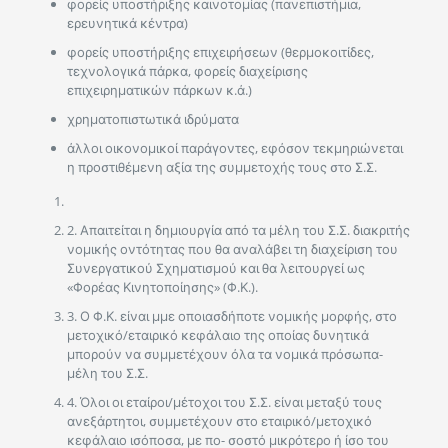
φορείς υποστήριξης καινοτομίας (πανεπιστήμια,
ερευνητικά κέντρα)
φορείς υποστήριξης επιχειρήσεων (θερμοκοιτίδες,
τεχνολογικά πάρκα, φορείς διαχείρισης
επιχειρηματικών πάρκων κ.ά.)
χρηματοπιστωτικά ιδρύματα
άλλοι οικονομικοί παράγοντες, εφόσον τεκμηριώνεται
η προστιθέμενη αξία της συμμετοχής τους στο Σ.Σ.
2. Απαιτείται η δημιουργία από τα μέλη του Σ.Σ. διακριτής
νομικής οντότητας που θα αναλάβει τη διαχείριση του
Συνεργατικού Σχηματισμού και θα λειτουργεί ως
«Φορέας Κινητοποίησης» (Φ.Κ.).
3. Ο Φ.Κ. είναι μμε οποιασδήποτε νομικής μορφής, στο
μετοχικό/εταιρικό κεφάλαιο της οποίας δυνητικά
μπορούν να συμμετέχουν όλα τα νομικά πρόσωπα-
μέλη του Σ.Σ.
4. Όλοι οι εταίροι/μέτοχοι του Σ.Σ. είναι μεταξύ τους
ανεξάρτητοι, συμμετέχουν στο εταιρικό/μετοχικό
κεφάλαιο ισόποσα, με πο- σοστό μικρότερο ή ίσο του