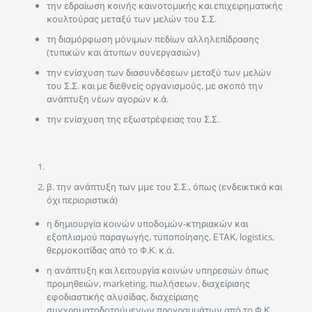
την εδραίωση κοινής καινοτομικής και επιχειρηματικής
κουλτούρας μεταξύ των μελών του Σ.Σ.
τη διαμόρφωση μόνιμων πεδίων αλληλεπίδρασης
(τυπικών και άτυπων συνεργασιών)
την ενίσχυση των διασυνδέσεων μεταξύ των μελών
του Σ.Σ. και με διεθνείς οργανισμούς, με σκοπό την
ανάπτυξη νέων αγορών κ.ά.
την ενίσχυση της εξωστρέφειας του Σ.Σ.
β. την ανάπτυξη των μμε του Σ.Σ., όπως (ενδεικτικά και
όχι περιοριστικά)
η δημιουργία κοινών υποδομών-κτηριακών και
εξοπλισμού παραγωγής, τυποποίησης, ΕΤΑΚ, logistics,
θερμοκοιτίδας από το Φ.Κ. κ.ά.
η ανάπτυξη και λειτουργία κοινών υπηρεσιών όπως
προμηθειών, marketing, πωλήσεων, διαχείρισης
εφοδιαστικής αλυσίδας, διαχείρισης
συγχρηματοδοτούμενων προγραμμάτων από το Φ.Κ.