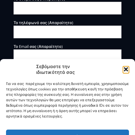
Το τηλέφωνό σας (Απαραίτητο)
Το Email σας (Απαραίτητο)
Σεβόμαστε την
ιδιωτικότητά σας
Για να σας παρέχουμε την καλύτερη δυνατή εμπειρία, χρησιμοποιούμε
τεχνολογίες όπως cookies για την αποθήκευση και/ή την πρόσβαση
στις πληροφορίες της συσκευής σας. Η συναίνεση σας στην χρήση
αυτών των τεχνολογιών θα μας επιτρέψει να επεξεργαστούμε
Η BOXmind παρέχει πληροφοριακές και συμβουλευτικές
δεδομένα όπως συμπεριφορά περιήγησης ή μοναδικά IDs σε αυτον τον
υπηρεσίες. Δεν προσφέρει υπηρεσίες ρύθμισης ή
ιστότοπο. Η μη συναίινεση ή η άρση αυτής μπορεί να επηρεάσει
διαγραφής οφειλών.
αρνητικά ορισμένες λειτουργίες.
Πολιτική Απορρήτου & Όροι Χρήσης