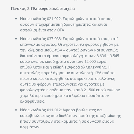
Πίνακας 2: Πληροφοριακά στοιχεία
Νέος κωδικός 021-022. Συμπληρώνεται από όσους
ασκούν επιχειρηματική δραστηριότητα και είναι
ασφαλισμένοι στον ΟΓΑ.
Νέος κωδικός 037-038: Συμπληρώνεται από τους κατ΄
επάγγελμα αγρότες. Οι αγρότες, θα φορολογηθούν με
την κλίμακα μισθωτών – συνταξιούχων και συνεπώς
δικαιούνται το έμμεσο αφορολόγητο των 8.636 – 9.545
ευρώ ενώ σε εισοδήματα άνω των 12.000 ευρώ
επιβάλλεται και η ειδική εισφορά αλληλεγγύης. Η
αυτοτελής φορολόγηση με συντελεστή 13% από το
πρώτο ευρώ, καταργήθηκε και πρακτικά, οι αλλαγές
αυτές θα φέρουν επιβαρύνσεις για αγρότες με
φορολογητέο εισόδημα πάνω από 21.500 ευρώ ενώ σε
χαμηλότερα εισοδηματικά κλιμάκια προκύπτουν
ελαφρύνσεις.
Νέος κωδικός 011-012: Αφορά βουλευτές και
ευρωβουλευτές που διαθέτουν ποσά της αποζημίωσης
ή των συντάξεων στα κόμματα ή σε συνασπισμούς
κομμάτων.