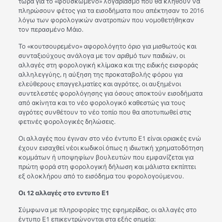
τώρα για το «φουσκωμένο» λογαριασμό που θα κληθούν να
πληρώσουν φέτος για τα εισοδήματα που απέκτησαν το 2016
λόγω των φορολογικών ανατροπών που νομοθετήθηκαν
τον περασμένο Μάιο.
Το «κουτσουρεμένο» αφορολόγητο όριο για μισθωτούς και
συνταξιούχους ανάλογα με τον αριθμό των παιδιών, οι
αλλαγές στη φορολογική κλίμακα και της ειδικής εισφοράς
αλληλεγγύης, η αύξηση της προκαταβολής φόρου για
ελεύθερους επαγγελματίες και αγρότες, οι αυξημένοι
συντελεστές φορολόγησης για όσους αποκτούν εισοδήματα
από ακίνητα και το νέο φορολογικό καθεστώς για τους
αγρότες συνθέτουν το νέο τοπίο που θα αποτυπωθεί στις
φετινές φορολογικές δηλώσεις.
Οι αλλαγές που έγιναν στο νέο έντυπο Ε1 είναι οριακές ενώ
έχουν εισαχθεί νέοι κωδικοί όπως η ιδιωτική χρηματοδότηση
κομμάτων ή υποψηφίων βουλευτών που εμφανίζεται για
πρώτη φορά στη φορολογική δήλωση και μάλιστα εκπίπτει
εξ ολοκλήρου από το εισόδημα του φορολογούμενου.
Οι 12 αλλαγές στο εντυπο Ε1
Σύμφωνα με πληροφορίες της εφημερίδας, οι αλλαγές στο
έντυπο Ε1 επικεντρώνονται στα εξής σημεία: