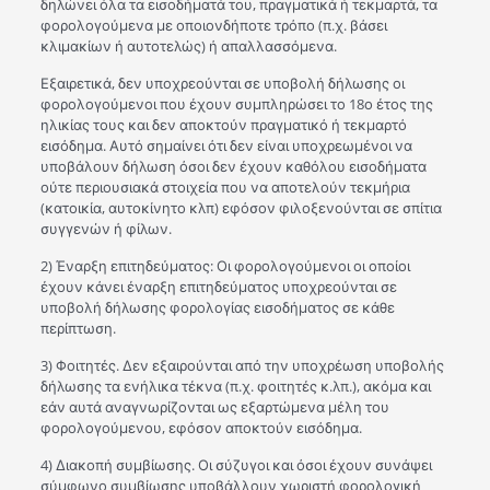
δηλώνει όλα τα εισοδήματά του, πραγματικά ή τεκμαρτά, τα
φορολογούμενα με οποιονδήποτε τρόπο (π.χ. βάσει
κλιμακίων ή αυτοτελώς) ή απαλλασσόμενα.
Εξαιρετικά, δεν υποχρεούνται σε υποβολή δήλωσης οι
φορολογούμενοι που έχουν συμπληρώσει το 18ο έτος της
ηλικίας τους και δεν αποκτούν πραγματικό ή τεκμαρτό
εισόδημα. Αυτό σημαίνει ότι δεν είναι υποχρεωμένοι να
υποβάλουν δήλωση όσοι δεν έχουν καθόλου εισοδήματα
ούτε περιουσιακά στοιχεία που να αποτελούν τεκμήρια
(κατοικία, αυτοκίνητο κλπ) εφόσον φιλοξενούνται σε σπίτια
συγγενών ή φίλων.
2) Έναρξη επιτηδεύματος: Οι φορολογούμενοι οι οποίοι
έχουν κάνει έναρξη επιτηδεύματος υποχρεούνται σε
υποβολή δήλωσης φορολογίας εισοδήματος σε κάθε
περίπτωση.
3) Φοιτητές. Δεν εξαιρούνται από την υποχρέωση υποβολής
δήλωσης τα ενήλικα τέκνα (π.χ. φοιτητές κ.λπ.), ακόμα και
εάν αυτά αναγνωρίζονται ως εξαρτώμενα μέλη του
φορολογούμενου, εφόσον αποκτούν εισόδημα.
4) Διακοπή συμβίωσης. Οι σύζυγοι και όσοι έχουν συνάψει
σύμφωνο συμβίωσης υποβάλλουν χωριστή φορολογική