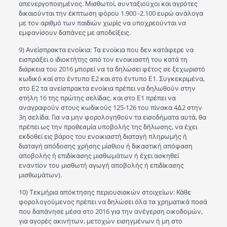
απενεργοποιημένος. Μισθωτοί, συνταξιούχοι και αγρότες
δικαιούνται την έκπτωση φόρου 1.900 -2.100 ευρώ ανάλογα
με τον αριθμό των παιδιών χωρίς να υποχρεούνται να
εμφανίσουν δαπάνες με αποδείξεις.
9) Ανείσπρακτα ενοίκια: Τα ενοίκια που δεν κατάφερε να
εισπράξει ο ιδιοκτήτης από τον ενοικιαστή του κατά τη
διάρκεια του 2016 μπορεί να τα δηλώσει φέτος σε ξεχωριστό
κωδικό καί στο έντυπο Ε2 και στο έντυπο Ε1. Συγκεκριμένα,
στο Ε2 τα ανείσπρακτα ενοίκια πρέπει να δηλωθούν στην
στήλη 16 της πρώτης σελίδας, και στο Ε1 πρέπει να
αναγραφούν στους κωδικούς 125-126 του πίνακα 4Δ2 στην
3η σελίδα. Για να μην φορολογηθούν τα εισοδήματα αυτά, θα
πρέπει ως την προθεσμία υποβολής της δήλωσης, να έχει
εκδοθεί εις βάρος του ενοικιαστή διαταγή πληρωμής ή
διαταγή απόδοσης χρήσης μίσθιου ή δικαστική απόφαση
αποβολής ή επιδίκασης μισθωμάτων ή έχει ασκηθεί
εναντίον του μισθωτή αγωγή αποβολής ή επιδίκασης
μισθωμάτων).
10) Τεκμήρια απόκτησης περιουσιακών στοιχείων: Κάθε
φορολογούμενος πρέπει να δηλώσει όλα τα χρηματικά ποσά
που δαπάνησε μέσα στο 2016 για την ανέγερση οικοδομών,
για αγορές ακινήτων, μετοχών εισηγμένων ή μη στο