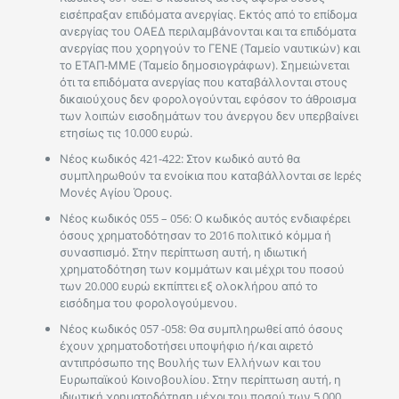
εισέπραξαν επιδόματα ανεργίας. Εκτός από το επίδομα
ανεργίας του ΟΑΕΔ περιλαμβάνονται και τα επιδόματα
ανεργίας που χορηγούν το ΓΕΝΕ (Ταμείο ναυτικών) και
το ΕΤΑΠ-ΜΜΕ (Ταμείο δημοσιογράφων). Σημειώνεται
ότι τα επιδόματα ανεργίας που καταβάλλονται στους
δικαιούχους δεν φορολογούνται, εφόσον το άθροισμα
των λοιπών εισοδημάτων του άνεργου δεν υπερβαίνει
ετησίως τις 10.000 ευρώ.
Νέος κωδικός 421-422: Στον κωδικό αυτό θα
συμπληρωθούν τα ενοίκια που καταβάλλονται σε Ιερές
Μονές Αγίου Όρους.
Νέος κωδικός 055 – 056: Ο κωδικός αυτός ενδιαφέρει
όσους χρηματοδότησαν το 2016 πολιτικό κόμμα ή
συνασπισμό. Στην περίπτωση αυτή, η ιδιωτική
χρηματοδότηση των κομμάτων και μέχρι του ποσού
των 20.000 ευρώ εκπίπτει εξ ολοκλήρου από το
εισόδημα του φορολογούμενου.
Νέος κωδικός 057 -058: Θα συμπληρωθεί από όσους
έχουν χρηματοδοτήσει υποψήφιο ή/και αιρετό
αντιπρόσωπο της Βουλής των Ελλήνων και του
Ευρωπαϊκού Κοινοβουλίου. Στην περίπτωση αυτή, η
ιδιωτική χρηματοδότηση μέχρι του ποσού των 5.000