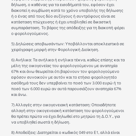
δήλωση, ο καθένας για τα εισοδήματά του, εφόσον έχει
διακοπεί η συμβίωση κατά το χρόνο υποβολής της δήλωσης
ή ο ένας από τους δύο συζύγους ή συντρόφους είναι σε
κατάσταση πτώχευσης ή έχει υποβληθεί σε δικαστική
συμπαράσταση. Το βάρος της απόδειξης για τη διακοπή φέρει
ο φορολογούμενος.
5) Δηλώσεις αποβιωσάντων: Υποβάλλονται αποκλειστικά σε
χειρόγραφη μορφή στην Φορολογική Διοίκηση.
6) Ανήλικα: Τα ανήλικα ή ενήλικα τέκνα, καθώς επίσης και τα
μέλη της οικογενείας του φορολογούμενου με αναπηρία
67% και άνω θεωρείται ότι βαρύνουν τον φορολογούμενο
εφόσον συνοικούν με αυτόν και το ετήσιο φορολογητέο
εισόδημά τους δεν υπερβαίνει το ποσό των 3.000 ευρώ ή το
ποσό των 6.000 ευρώ αν αυτά παρουσιάζουν αναπηρία 67%
και άνω.
7) Αλλαγές στην οικογενειακή κατάσταση: Οποιαδήποτε
αλλαγή στην οικογενειακή κατάσταση του φορολογούμενοι
θα πρέπει πρώτα να έχει δηλωθεί στο μητρώο τη Δ.Ο.Υ., για
να υποβληθεί σωστά η δήλωση.
8) Αποδείξεις: Διατηρείται ο κωδικός 049 στο Ε1, αλλά είναι