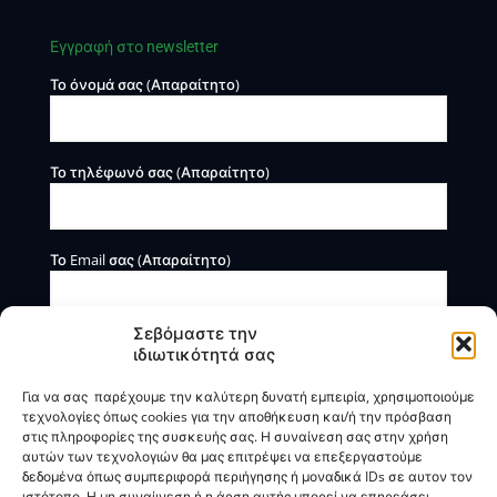
Εγγραφή στο newsletter
Το όνομά σας (Απαραίτητο)
Το τηλέφωνό σας (Απαραίτητο)
Το Email σας (Απαραίτητο)
Σεβόμαστε την
ιδιωτικότητά σας
Για να σας παρέχουμε την καλύτερη δυνατή εμπειρία, χρησιμοποιούμε
τεχνολογίες όπως cookies για την αποθήκευση και/ή την πρόσβαση
στις πληροφορίες της συσκευής σας. Η συναίνεση σας στην χρήση
αυτών των τεχνολογιών θα μας επιτρέψει να επεξεργαστούμε
Η BOXmind παρέχει πληροφοριακές και συμβουλευτικές
δεδομένα όπως συμπεριφορά περιήγησης ή μοναδικά IDs σε αυτον τον
υπηρεσίες. Δεν προσφέρει υπηρεσίες ρύθμισης ή
ιστότοπο. Η μη συναίινεση ή η άρση αυτής μπορεί να επηρεάσει