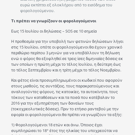
ευρώ εκπίπτει εξ ολοκλήρου από το εισόδημα του
φορολογούμενου.
Τι πρέπει να γνωρίζουν οι φορολογούμενοι
Εως 15 Ιουλίου οι δηλώσεις – SOS σε 10 σημεία
Η προθεσμία για την υποβολή των φετινών δηλώσεων λήγει
στις 15 Ιουλίου, οπότε οι φορολογούμενοι θα έχουν χρονικό
περιθώριο περίπου 3 μηνών για να υποβάλλουν τη δήλωση
ενώ ο φόρος θα εξοφληθεί σε τρεις ίσες διμηνιαίες δόσεις εκ
των οποίων η πρώτη μέχρι το τέλος Ιουλίου, η δεύτερη έως
το τέλος Σεπτεμβρίου και η τρίτη μέχρι το τέλος Νοεμβρίου.
Και φέτος είναι προσυμπληρωμένοι οι κωδικοί που αφορούν
στους μισθούς, τις συντάξεις, τους παρακρατούμενους και
αναλογούντες φόρους, τις κατοικίες, τα αυτοκίνητα, τους
τόκους των καταθέσεων και τα ποσά που κατέβαλαν το
2016 για την εξυπηρέτηση των δανείων τους
(τοκοχρεολυτικές δόσεις). Πριν το ετήσιο ραντεβού με την
εφορία οι φορολογούμενοι θα πρέπει να γνωρίζουν τα εξής:
1) Φορολογούμενοι 18 ετών και άνω. Όποιος έχει
συμπληρώσει το 18° έτος της ηλικίας του υποχρεούται να