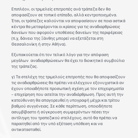
Επιπλέον, οι τριμελείς επιτροπές ανά τράπεζα δεν θα
αποφασίζουν σε τοπικό επίπεδο, αλλά κεντροποιημένα.
Έτσι, οι τράπεζες καλούνται να αποφασίσουν σε ποια αστικά
κέντρα θα μεταφέρονται οι κρίσεις για τις αναδιαρθρώσεις
δανείων που αφορούν υποθέσεις δανείων της περιφέρειας
(π.χ. δάνειο της Ξάνθης μπορεί να εξετάζεται στη
Θεσσαλονίκη ή στην Αθήνα).
Εξυπακούεται ότι τον τελικό λόγο για την απόφαση
μεγάλων αναδιαρθρώσεων θα έχει το διοικητικό συμβούλιο
της τράπεζας.
γ) Τα στελέχη της τριμελούς επιτροπής που θα αποφασίζουν
τις αναδιαρθρώσεις θα πρέπει να ελέγχουν εξονυχιστικά αν
έχουν οποιαδήποτε προσωπική σχέση με τον επιχειρηματία
– επιχείρηση που αιτείται την αναδιάρθρωση. Προς αυτή την
κατεύθυνση θα απαγορευθεί η υπογραφή μέχρι και τρίτου
βαθμού συγγένειας. Σε κάθε περίπτωση, οποιοδήποτε
ασυμβίβαστο ή σύγκρουση συμφερόντων πέσει την
αντίληψη του τραπεζικού στελέχους, αυτό θα πρέπει να
παραιτηθεί από την υπό εξέταση υπόθεση και να
αντικατασταθεί.