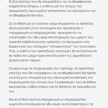
δ) Στα στελέχη που θα αποφασίζουν τις αναδιαρθρώσεις
επιρρίπτεται πλήρως η ευθύνη για τον έλεγχο της
πραγματικής οικονομικής κατάστασης του αιτούμενου την
αναδιάρθρωση δανείου.
Σε αντίθεση με ό,τι γινόταν μέχρι σήμερα που οι τράπεζες
αξιολογούσαν μόνο τα στοιχεία που προσκόμιζε ο
υπερχρεωμένος επιχειρηματίας προκειμένου να
υποστηρίξει την αδυναμία αποπληρωμής των χρεών του,
τώρα θα επιβάλλεται στις τράπεζες να προχωρούν στη
διερεύνηση των στοιχείων “ιστορικότητας” του τελευταίου.
Έτσι, η ευθύνη των τραπεζικών στελεχών θα εκτείνεται και
σε πεδία που μέχρι τώρα αποτελούσαν π.χ. αρμοδιότητα
φορολογικών αρχών.
Σύμφωνα με τις πληροφορίες του Capital.gr, τα τραπεζικά
στελέχη που θα υπογράφουν τις αναδιαρθρώσεις θα πρέπει
να ελέγχουν στοιχεία για την οικονομική κατάσταση του
επιχειρηματία (την κίνηση των λογαριασμών του) σε βάθος
εικοσαετίας, καθώς επίσης και τις δαπάνες σε προμηθευτές
του.
Και αυτό διότι πολλοί υπερχρεωμένοι επιχειρηματίες
εμφανίζονται σήμερα σε αδυναμία να εξυπηρετήσουν τα