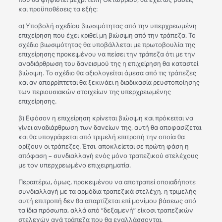
και προϋποθέσεις τα εξής:
α) Υποβολή σχεδίου βιωσιμότητας από την υπερχρεωμένη
επιχείρηση που έχει κριθεί μη βιώσιμη από την τράπεζα. Το
σχέδιο βιωσιμότητας θα υποβάλλεται με πρωτοβουλία της
επιχείρησης προκειμένου να πείσει την τράπεζα ότι με την
αναδιάρθρωση του δανεισμού της η επιχείρηση θα καταστεί
βιώσιμη. Το σχέδιο θα αξιολογείται άμεσα από τις τράπεζες
και αν απορρίπτεται θα ξεκινάει η διαδικασία ρευστοποίησης
των περιουσιακών στοιχείων της υπερχρεωμένης
επιχείρησης.
β) Εφόσον η επιχείρηση κρίνεται βιώσιμη και πρόκειται να
γίνει αναδιάρθρωση των δανείων της, αυτή θα αποφασίζεται
και θα υπογράφεται από τριμελή επιτροπή την οποία θα
ορίζουν οι τράπεζες. Έτσι, αποκλείεται σε πρώτη φάση η
απόφαση – συνδιαλλαγή ενός μόνο τραπεζικού στελέχους
με τον υπερχρεωμένο επιχειρηματία.
Περαιτέρω, όμως, προκειμένου να αποτραπεί οποιαδήποτε
συνδιαλλαγή με τα αρμόδια τραπεζικά στελέχη, η τριμελής
αυτή επιτροπή δεν θα απαρτίζεται επί μονίμου βάσεως από
τα ίδια πρόσωπα, αλλά από “δεξαμενή” είκοσι τραπεζικών
στελεχών ανά τράπεζα που θα εναλλάσσονται.