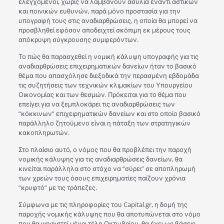
ελεγχόμενοι, χωρίς να λαμβάνουν ασυλία έναντι αστικών
και ποινικών ευθυνών, παρά μόνο προστασία για την
υπογραφή τους στις αναδιαρθρώσεις, η οποία θα μπορεί να
προσβληθεί εφόσον αποδειχτεί σκόπιμη εκ μέρους τους
απόκρυψη σύγκρουσης συμφερόντων.
Το πώς θα παρασχεθεί η νομική κάλυψη υπογραφής για τις
αναδιαρθρώσεις επιχειρηματικών δανείων ήταν το βασικό
θέμα που απασχόλησε διεξοδικά την περασμένη εβδομάδα
τις συζητήσεις των τεχνικών κλιμακίων του Υπουργείου
Οικονομίας και των θεσμών. Πρόκειται για το θέμα που
επείγει για να ξεμπλοκάρει τις αναδιαρθρώσεις των
“κόκκινων” επιχειρηματικών δανείων και στο οποίο βασικό
παράλληλο ζητούμενο είναι η πάταξη των στρατηγικών
κακοπληρωτών.
Στο πλαίσιο αυτό, ο νόμος που θα προβλέπει την παροχή
νομικής κάλυψης για τις αναδιαρθρώσεις δανείων, θα
κινείται παράλληλα στο στόχο να “σύρει” σε αποπληρωμή
των χρεών τους όσους επιχειρηματίες παίζουν χρόνια
“κρυφτό” με τις τράπεζες.
Σύμφωνα με τις πληροφορίες του Capital.gr, η δομή της
παροχής νομικής κάλυψης που θα αποτυπώνεται στο νόμο
που θα ψηφιστεί μέχρι τέλη Οκτωβρίου, θα έχει ως βάσεις