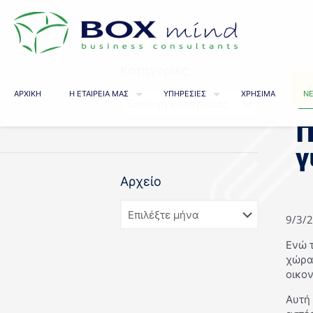
Κατηγορίες
ΑΡΧΙΚΗ
Η ΕΤΑΙΡΕΙΑ ΜΑΣ
ΥΠΗΡΕΣΙΕΣ
ΧΡΗΣΙΜΑ
ΝΕ
Π
γ
Αρχείο
9/3/
Ενώ τ
χώρα
οικο
Αυτή