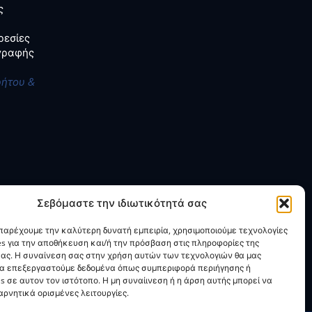
ς
ρεσίες
αγραφής
ρήτου &
Σεβόμαστε την ιδιωτικότητά σας
 παρέχουμε την καλύτερη δυνατή εμπειρία, χρησιμοποιούμε τεχνολογίες
es για την αποθήκευση και/ή την πρόσβαση στις πληροφορίες της
ας. Η συναίνεση σας στην χρήση αυτών των τεχνολογιών θα μας
να επεξεργαστούμε δεδομένα όπως συμπεριφορά περιήγησης ή
s σε αυτον τον ιστότοπο. Η μη συναίινεση ή η άρση αυτής μπορεί να
ρνητικά ορισμένες λειτουργίες.