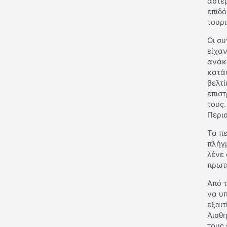
αστέρ
επιδό
τουρι
Οι σ
είχαν
ανάκ
κατά
βελτί
επιστ
τους.
Περισ
Τα πε
πλήγ
λένε
πρωτ
Από τ
να υ
εξαι
Αισθη
τους 