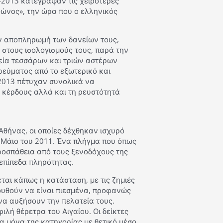
-2013 κατέγραψαν τις χειρότερες
φώνος», την ώρα που ο ελληνικός
ην αποπληρωμή των δανείων τους,
 στους ισολογισμούς τους, παρά την
εία τεσσάρων και τριών αστέρων
ρεύματος από το εξωτερικό και
 2013 πέτυχαν συνολικά να
α κέρδους αλλά και τη ρευστότητά
Αθήνας, οι οποίες δέχθηκαν ισχυρό
 Μάιο του 2011. Ένα πλήγμα που όπως
ροσπάθεια από τους ξενοδόχους της
επίπεδα πληρότητας.
ται κάπως η κατάσταση, με τις ζημιές
ουθούν να είναι πιεσμένα, προφανώς
να αυξήσουν την πελατεία τους.
λή θέρετρα του Αιγαίου. Οι δείκτες
τα μόνα της κατηγορίας με θετικό μέσο