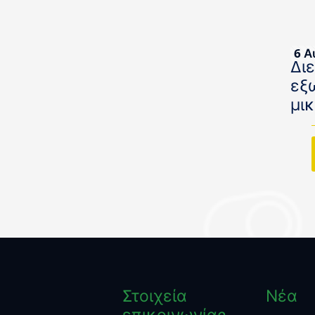
6 Α
Δι
εξ
μι
Στοιχεία
Νέα