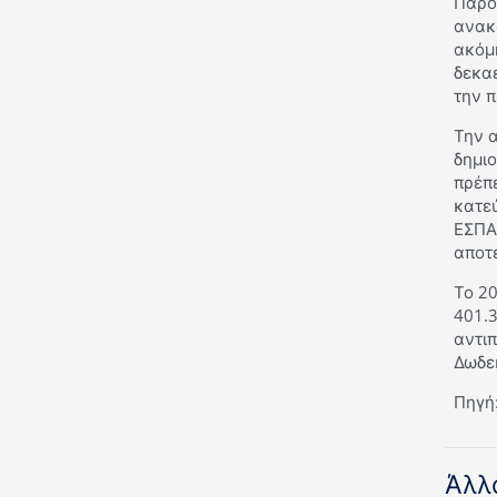
Παρό
ανακα
ακόμ
δεκα
την π
Την 
δημιο
πρέπε
κατεύ
ΕΣΠΑ,
αποτ
Το 2
401.
αντι
Δωδεκ
Πηγή:
Άλλ