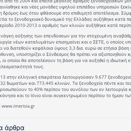
τι από το 2004 και έπειτα μεγάλος αριθμός ξενοδοχειακών μο
ινίσθηκε και νέες μονάδες υψηλού επιπέδου υπηρεσιών ξεκίν
η δρόμος έως ότου φθάσουμε στο επιθυμητό αποτέλεσμα. Σύμφ
ετία το ξενοδοχειακό δυναμικό της Ελλάδας αυξήθηκε κατά πε
ερίοδο 2010-2013 ο αριθμός των κλινών αυξήθηκε κατά περίπ
ανάγκη αύξησης των επενδύσεων για την στοχευμένη αναβάθμ
υργία νέων καταλυμάτων επισημαίνει και ο ΣΕΤΕ, ο οποίος υπο
ι να διατεθούν κεφάλαια ύψους 3,3 δισ. ευρώ σε ετήσια βάση
θυνση, υποστηρίζει ο Σύνδεσμος θα πρέπει να αξιοποιηθούν κρα
 οι οποίοι θα αποτελέσουν τη βάση για να αυξηθεί η ιδιωτική 
ελεσματικότητά τους.
013 στην ελληνική επικράτεια λειτουργούσαν 9.677 ξενοδοχε
332 δωματίων και 773.445 κλινών. Τα ξενοδοχεία πέντε και 
προσωπεύουν το 40% περίπου του συνόλου των εν λειτουργία κ
άνησα και το Ιόνιο είναι συγκεντρωμένο περίπου το ήμισυ τ
 www.imerisia.gr
α άρθρα