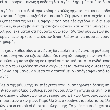
τείται προηγουμένως η έκδοση διαταγής πληρωμής από τα δικα
αγή θεωρείται ιδιαίτερα κρίσιμη καθώς έρχεται σε μια περίοδο
καστικού έχουν αυξηθεί σημαντικά. Σύμφωνα με στοιχεία του Α
 ξεπεράσει τις 60.000, αφορώντας οφειλές σχεδόν 19 δισ. ευ
πτώσεις περιλαμβάνουν τραπεζικά δάνεια και λοιπές υποχρεώσ
λληλα, εκτιμάται ότι ποσοστό άνω του 15% των ρυθμίσεων πα
ωμών, ενώ αρκετοί οφειλέτες δυσκολεύονται να παραμείνου
ληρωμής.
 ισχύον καθεστώς, όταν ένας δανειολήπτης έχανε τη ρύθμισή 
ικαιοσύνη για να εξασφαλίσει διαταγή πληρωμής πριν κινηθεί
νομοθετική παρέμβαση καταργεί ουσιαστικά αυτό το ενδιάμεσ
λαίσιο του Εξωδικαστικού αναγνωρίζεται πλέον ως αυτοτελής 
ούν να λαμβάνουν άμεσα το απαιτούμενο «απόγραφο» από τον
αξης.
λεια της ρύθμισης θα επέρχεται όταν οι απλήρωτες δόσεις υπε
3% του συνολικά ρυθμισμένου ποσού. Από τη στιγμή εκείνη, ο
σει άμεσα διαδικασίες κατάσχεσης τραπεζικών λογαριασμών,
στηριασμών ακινήτων. Παράλληλα, ακυρώνονται όλα τα οφέλη 
ών και οι ευνοϊκοί όροι αποπληρωμής. Το χρέος επανέρχεται 