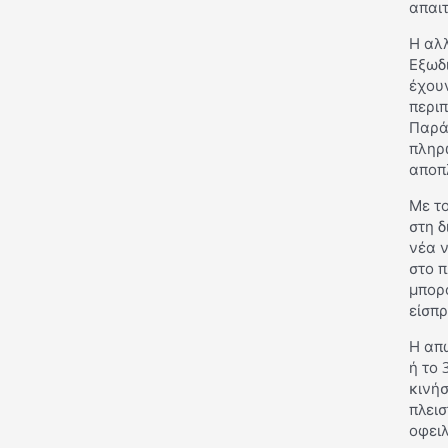
απαι
Η αλλ
Εξωδι
έχουν
περι
Παρά
πληρ
αποπ
Με το
στη δ
νέα 
στο π
μπορ
είσπρ
Η απώ
ή το 
κινή
πλει
οφειλ