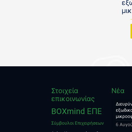
εξ
μι
Στοιχεία
Νέα
επικοινωνίας
Διευρύν
BOXmind ΕΠΕ
εξωδικα
μικροο
Σύμβουλοι Επιχειρήσεων
6 Αυγο