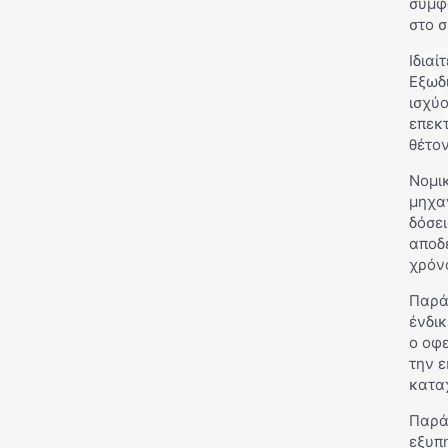
συμφ
στο σ
Ιδιαί
Εξωδ
ισχύο
επεκ
θέτον
Νομικ
μηχαν
δόσει
αποδ
χρόν
Παρά
ένδικ
ο οφ
την ε
καταχ
Παρά
εξυπη