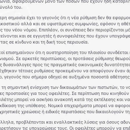
ωνία, αφαιρουμένων μόνο των ποσών που έχουν ήδη καταβληθε
ύνολό του.
τερη σημασία έχει το γεγονός ότι η νέα ρύθμιση δεν θα εφαρμο
ικαστικού αλλά και σε υφιστάμενες συμφωνίες, εφόσον η αθέτ
ς του νέου νόμου. Επιπλέον, οι συνέπειες δεν περιορίζονται 
τείνονται και σε εγγυητές ή συνοφειλέτες που έχουν υπογράψ
τας σε κίνδυνο και τη δική τους περιουσία.
οί επισημαίνουν ότι η αυστηροποίηση του πλαισίου συνδέεται κ
ισμού. Σε αρκετές περιπτώσεις, οι προτάσεις ρύθμισης θεωρο
ς δυσανάλογες προς τις πραγματικές οικονομικές δυνατότητε
έχθηκαν τέτοιες ρυθμίσεις προκειμένου να αποφύγουν έναν ά
ο, γεγονός που σήμερα οδηγεί σε αυξημένα ποσοστά αθέτησης
 τη σημαντική ενίσχυση των δικαιωμάτων των πιστωτών, το νο
ες προστασίες για τους οφειλέτες. Σε περίπτωση που κινηθούν
ειλέτης μπορεί να ασκήσει ανακοπή κατά της εκτέλεσης και ν
κδίκαση της υπόθεσης. Νομικά επιχειρήματα μπορεί να αφορο
ρηστικές χρεώσεις ή ειδικές περιστάσεις που δικαιολογούν 
λληλα, προβλέπονται και εναλλακτικές λύσεις για όσους αδυ
ρετήσουν τις υποχρεώσεις τους. Οι οφειλέτες μπορούν να επ