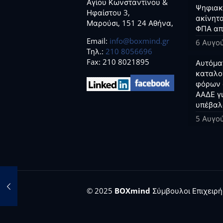
Αγίου Κωνσταντίνου &
Ψηφιακο
Ηφαίστου 3,
ακίνητα
Μαρούσι, 151 24 Αθήνα,
ΦΠΑ απ
Email:
info@boxmind.gr
6 Αυγο
Tηλ.:
210 8056696
Fax: 210 8021895
Αυτόμα
καταλο
φόρων 
ΑΑΔΕ γ
υπέβαλ
5 Αυγο
© 2025
BOXmind
Σύμβουλοι Επιχειρήσ