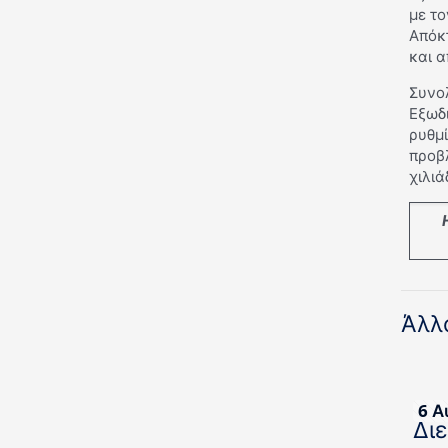
με τ
Απόκ
και 
Συνο
Εξωδι
ρυθμί
προβ
χιλιά
Άλλ
6 Α
Δι