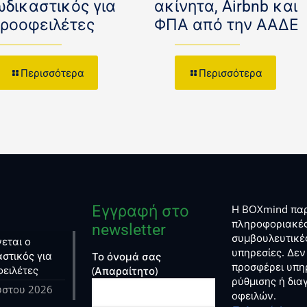
ωδικαστικός για
ακίνητα, Airbnb και
κροοφειλέτες
ΦΠΑ από την ΑΑΔΕ
Περισσότερα
Περισσότερα
Εγγραφή στο
Η BOXmind παρ
πληροφοριακές
newsletter
συμβουλευτικέ
εται ο
υπηρεσίες. Δεν
στικός για
Το όνομά σας
προσφέρει υπη
φειλέτες
(Απαραίτητο)
ρύθμισης ή δι
ύστου 2026
οφειλών.