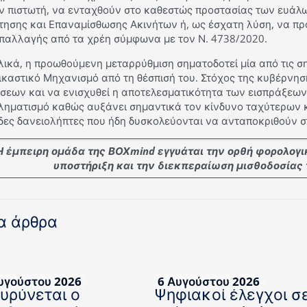
ον πιστωτή, να ενταχθούν στο καθεστώς προστασίας των ευά
τησης και Επαναμίσθωσης Ακινήτων ή, ως έσχατη λύση, να πρ
απαλλαγής από τα χρέη σύμφωνα με τον Ν. 4738/2020.
λικά, η προωθούμενη μεταρρύθμιση σηματοδοτεί μία από τις σ
καστικό Μηχανισμό από τη θέσπισή του. Στόχος της κυβέρνηση
σεων και να ενισχυθεί η αποτελεσματικότητα των εισπράξεων
ληματισμό καθώς αυξάνει σημαντικά τον κίνδυνο ταχύτερων 
δες δανειολήπτες που ήδη δυσκολεύονται να ανταποκριθούν σ
Η έμπειρη ομάδα της ΒΟΧmind εγγυάται την ορθή φορολογι
υποστήριξη και την διεκπεραίωση μισθοδοσίας
α άρθρα
υγούστου 2026
6 Αυγούστου 2026
ευρύνεται ο
Ψηφιακοί έλεγχοι σ