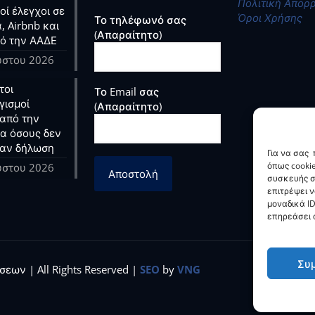
Πολιτική Απορ
ί έλεγχοι σε
Όροι Χρήσης
Το τηλέφωνό σας
, Airbnb και
(Απαραίτητο)
ό την ΑΑΔΕ
ύστου 2026
τοι
Το Email σας
γισμοί
(Απαραίτητο)
από την
ια όσους δεν
αν δήλωση
Για να σας
όπως cooki
ύστου 2026
συσκευής σ
επιτρέψει 
μοναδικά ID
επηρεάσει α
Συ
εων | All Rights Reserved |
SEO
by
VNG