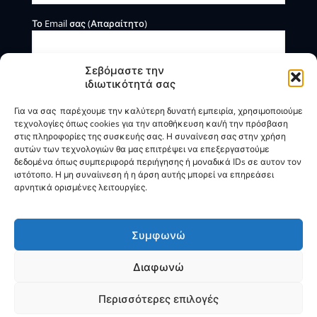
Το Email σας (Απαραίτητο)
Σεβόμαστε την
ιδιωτικότητά σας
Για να σας παρέχουμε την καλύτερη δυνατή εμπειρία, χρησιμοποιούμε
τεχνολογίες όπως cookies για την αποθήκευση και/ή την πρόσβαση
στις πληροφορίες της συσκευής σας. Η συναίνεση σας στην χρήση
αυτών των τεχνολογιών θα μας επιτρέψει να επεξεργαστούμε
Η BOXmind παρέχει πληροφοριακές και συμβουλευτικές
δεδομένα όπως συμπεριφορά περιήγησης ή μοναδικά IDs σε αυτον τον
υπηρεσίες. Δεν προσφέρει υπηρεσίες ρύθμισης ή
ιστότοπο. Η μη συναίινεση ή η άρση αυτής μπορεί να επηρεάσει
διαγραφής οφειλών.
αρνητικά ορισμένες λειτουργίες.
Πολιτική Απορρήτου & Όροι Χρήσης
Συμφωνώ
Διαφωνώ
© 2025
BOXmind
Σύμβουλοι Επιχειρήσεων | All Rights
Reserved |
SEO
by
VNG
Περισσότερες επιλογές