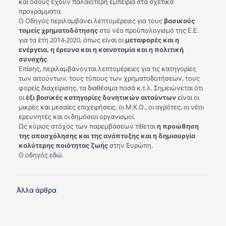
και όσους έχουν παλαιότερη εμπειρία στα σχετικά
προγράμματα.
Ο Οδηγός περιλαμβάνει λεπτομέρειες για τους
βασικούς
τομείς χρηματοδότησης
στο νέο προϋπολογισμό της Ε.Ε.
για τα έτη 2014-2020, όπως είναι οι
μεταφορές και η
ενέργεια, η έρευνα και η καινοτομία και η πολιτική
συνοχής
.
Επίσης, περιλαμβάνονται λεπτομέρειες για τις κατηγορίες
των αιτούντων, τους τύπους των χρηματοδοτήσεων, τους
φορείς διαχείρισης, τα διαθέσιμα ποσά κ.τ.λ. Σημειώνεται ότι
οι
έξι βασικές κατηγορίες δυνητικών αιτούντων
είναι οι
μικρές και μεσαίες επιχειρήσεις, οι Μ.Κ.Ο., οι αγρότες, οι νέοι
ερευνητές και οι δημόσιοι οργανισμοί.
Ως κύριος στόχος των παρεμβάσεων τίθεται
η προώθηση
της απασχόλησης και της ανάπτυξης και η δημιουργία
καλύτερης ποιότητας ζωής
στην Ευρώπη.
Ο οδηγός
εδώ
.
Άλλα άρθρα