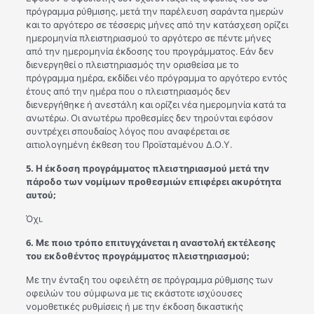
πρόγραμμα ρύθμισης, μετά την παρέλευση σαράντα ημερών
και το αργότερο σε τέσσερις μήνες από την κατάσχεση ορίζει
ημερομηνία πλειστηριασμού το αργότερο σε πέντε μήνες
από την ημερομηνία έκδοσης του προγράμματος. Εάν δεν
διενεργηθεί ο πλειστηριασμός την ορισθείσα με το
πρόγραμμα ημέρα, εκδίδει νέο πρόγραμμα το αργότερο εντός
έτους από την ημέρα που ο πλειστηριασμός δεν
διενεργήθηκε ή ανεστάλη και ορίζει νέα ημερομηνία κατά τα
ανωτέρω. Οι ανωτέρω προθεσμίες δεν τηρούνται εφόσον
συντρέχει σπουδαίος λόγος που αναφέρεται σε
αιτιολογημένη έκθεση του Προϊσταμένου Δ.Ο.Υ.
5. Η έκδοση προγράμματος πλειστηριασμού μετά την
πάροδο των νομίμων προθεσμιών επιφέρει ακυρότητα
αυτού;
Όχι.
6. Με ποιο τρόπο επιτυγχάνεται η αναστολή εκτέλεσης
του εκδοθέντος προγράμματος πλειστηριασμού;
Με την ένταξη του οφειλέτη σε πρόγραμμα ρύθμισης των
οφειλών του σύμφωνα με τις εκάστοτε ισχύουσες
νομοθετικές ρυθμίσεις ή με την έκδοση δικαστικής