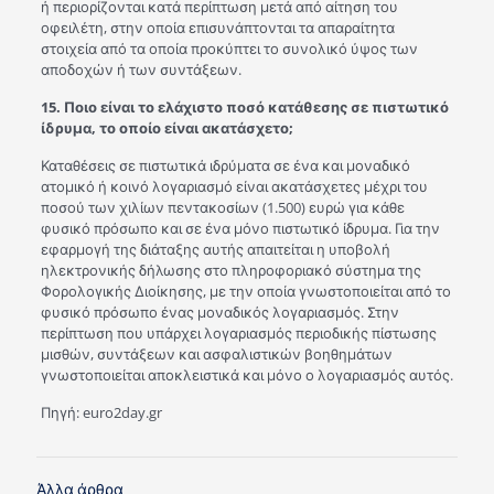
ή περιορίζονται κατά περίπτωση μετά από αίτηση του
οφειλέτη, στην οποία επισυνάπτονται τα απαραίτητα
στοιχεία από τα οποία προκύπτει το συνολικό ύψος των
αποδοχών ή των συντάξεων.
15. Ποιο είναι το ελάχιστο ποσό κατάθεσης σε πιστωτικό
ίδρυμα, το οποίο είναι ακατάσχετο;
Καταθέσεις σε πιστωτικά ιδρύματα σε ένα και μοναδικό
ατομικό ή κοινό λογαριασμό είναι ακατάσχετες μέχρι του
ποσού των χιλίων πεντακοσίων (1.500) ευρώ για κάθε
φυσικό πρόσωπο και σε ένα μόνο πιστωτικό ίδρυμα. Για την
εφαρμογή της διάταξης αυτής απαιτείται η υποβολή
ηλεκτρονικής δήλωσης στο πληροφοριακό σύστημα της
Φορολογικής Διοίκησης, με την οποία γνωστοποιείται από το
φυσικό πρόσωπο ένας μοναδικός λογαριασμός. Στην
περίπτωση που υπάρχει λογαριασμός περιοδικής πίστωσης
μισθών, συντάξεων και ασφαλιστικών βοηθημάτων
γνωστοποιείται αποκλειστικά και μόνο ο λογαριασμός αυτός.
Πηγή: euro2day.gr
Άλλα άρθρα