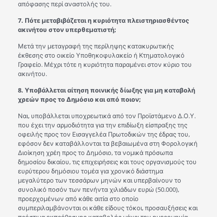
απόφασης περί αναστολής του.
7. Πότε μεταβιβάζεται η κυριότητα πλειστηριασθέντος
ακινήτου στον υπερθεματιστή;
Μετά την μεταγραφή της περίληψης κατακυρωτικής
έκθεσης στο οικείο Υποθηκοφυλακείο ή Κτηματολογικό
Γραφείο. Μέχρι τότε η κυριότητα παραμένει στον κύριο του
ακινήτου.
8. Υποβάλλεται αίτηση ποινικής δίωξης για μη καταβολή
χρεών προς το Δημόσιο και από ποιον;
Ναι, υποβάλλεται υποχρεωτικά από τον Προϊστάμενο Δ.Ο.Υ.
που έχει την αρμοδιότητα για την επιδίωξη είσπραξης της
οφειλής προς τον Εισαγγελέα Πρωτοδικών της έδρας του,
εφόσον δεν καταβάλλονται τα βεβαιωμένα στη Φορολογική
Διοίκηση χρέη προς το Δημόσιο, τα νομικά πρόσωπα
δημοσίου δικαίου, τις επιχειρήσεις και τους οργανισμούς του
ευρύτερου δημόσιου τομέα για χρονικό διάστημα
μεγαλύτερο των τεσσάρων μηνών και υπερβαίνουν το
συνολικό ποσόν των πενήντα χιλιάδων ευρώ (50.000),
προερχομένων από κάθε αιτία στο οποίο
συμπεριλαμβάνονται οι κάθε είδους τόκοι, προσαυξήσεις και