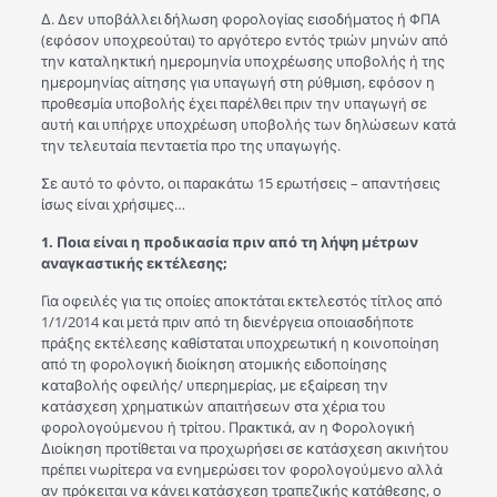
Δ. Δεν υποβάλλει δήλωση φορολογίας εισοδήματος ή ΦΠΑ
(εφόσον υποχρεούται) το αργότερο εντός τριών μηνών από
την καταληκτική ημερομηνία υποχρέωσης υποβολής ή της
ημερομηνίας αίτησης για υπαγωγή στη ρύθμιση, εφόσον η
προθεσμία υποβολής έχει παρέλθει πριν την υπαγωγή σε
αυτή και υπήρχε υποχρέωση υποβολής των δηλώσεων κατά
την τελευταία πενταετία προ της υπαγωγής.
Σε αυτό το φόντο, οι παρακάτω 15 ερωτήσεις – απαντήσεις
ίσως είναι χρήσιμες…
1. Ποια είναι η προδικασία πριν από τη λήψη μέτρων
αναγκαστικής εκτέλεσης;
Για οφειλές για τις οποίες αποκτάται εκτελεστός τίτλος από
1/1/2014 και μετά πριν από τη διενέργεια οποιασδήποτε
πράξης εκτέλεσης καθίσταται υποχρεωτική η κοινοποίηση
από τη φορολογική διοίκηση ατομικής ειδοποίησης
καταβολής οφειλής/ υπερημερίας, με εξαίρεση την
κατάσχεση χρηματικών απαιτήσεων στα χέρια του
φορολογούμενου ή τρίτου. Πρακτικά, αν η Φορολογική
Διοίκηση προτίθεται να προχωρήσει σε κατάσχεση ακινήτου
πρέπει νωρίτερα να ενημερώσει τον φορολογούμενο αλλά
αν πρόκειται να κάνει κατάσχεση τραπεζικής κατάθεσης, ο