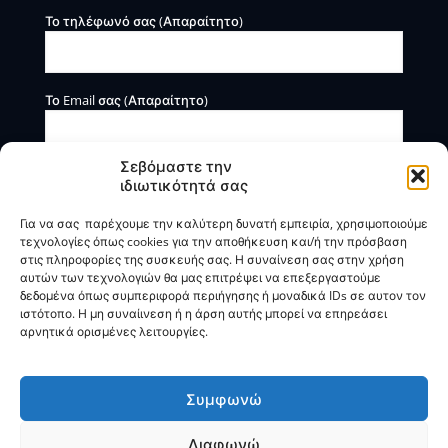
Το τηλέφωνό σας (Απαραίτητο)
Το Email σας (Απαραίτητο)
Σεβόμαστε την
ιδιωτικότητά σας
Για να σας παρέχουμε την καλύτερη δυνατή εμπειρία, χρησιμοποιούμε
τεχνολογίες όπως cookies για την αποθήκευση και/ή την πρόσβαση
στις πληροφορίες της συσκευής σας. Η συναίνεση σας στην χρήση
αυτών των τεχνολογιών θα μας επιτρέψει να επεξεργαστούμε
Η BOXmind παρέχει πληροφοριακές και συμβουλευτικές
δεδομένα όπως συμπεριφορά περιήγησης ή μοναδικά IDs σε αυτον τον
υπηρεσίες. Δεν προσφέρει υπηρεσίες ρύθμισης ή
ιστότοπο. Η μη συναίινεση ή η άρση αυτής μπορεί να επηρεάσει
διαγραφής οφειλών.
αρνητικά ορισμένες λειτουργίες.
Πολιτική Απορρήτου & Όροι Χρήσης
Συμφωνώ
Διαφωνώ