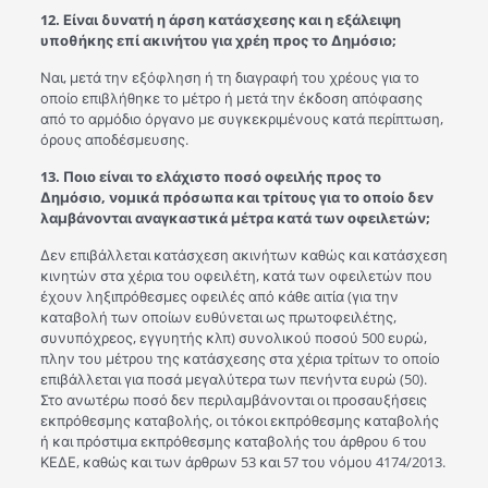
12. Είναι δυνατή η άρση κατάσχεσης και η εξάλειψη
υποθήκης επί ακινήτου για χρέη προς το Δημόσιο;
Ναι, μετά την εξόφληση ή τη διαγραφή του χρέους για το
οποίο επιβλήθηκε το μέτρο ή μετά την έκδοση απόφασης
από το αρμόδιο όργανο με συγκεκριμένους κατά περίπτωση,
όρους αποδέσμευσης.
13. Ποιο είναι το ελάχιστο ποσό οφειλής προς το
Δημόσιο, νομικά πρόσωπα και τρίτους για το οποίο δεν
λαμβάνονται αναγκαστικά μέτρα κατά των οφειλετών;
Δεν επιβάλλεται κατάσχεση ακινήτων καθώς και κατάσχεση
κινητών στα χέρια του οφειλέτη, κατά των οφειλετών που
έχουν ληξιπρόθεσμες οφειλές από κάθε αιτία (για την
καταβολή των οποίων ευθύνεται ως πρωτοφειλέτης,
συνυπόχρεος, εγγυητής κλπ) συνολικού ποσού 500 ευρώ,
πλην του μέτρου της κατάσχεσης στα χέρια τρίτων το οποίο
επιβάλλεται για ποσά μεγαλύτερα των πενήντα ευρώ (50).
Στο ανωτέρω ποσό δεν περιλαμβάνονται οι προσαυξήσεις
εκπρόθεσμης καταβολής, οι τόκοι εκπρόθεσμης καταβολής
ή και πρόστιμα εκπρόθεσμης καταβολής του άρθρου 6 του
ΚΕΔΕ, καθώς και των άρθρων 53 και 57 του νόμου 4174/2013.