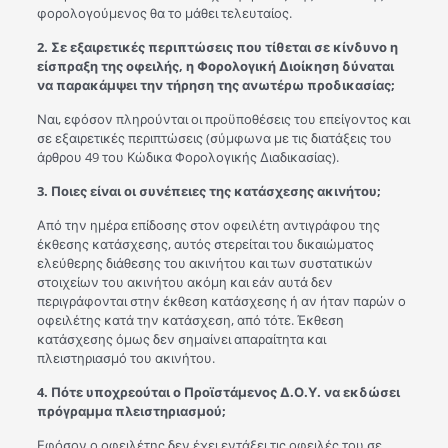
φορολογούμενος θα το μάθει τελευταίος.
2. Σε εξαιρετικές περιπτώσεις που τίθεται σε κίνδυνο η
είσπραξη της οφειλής, η Φορολογική Διοίκηση δύναται
να παρακάμψει την τήρηση της ανωτέρω προδικασίας;
Ναι, εφόσον πληρούνται οι προϋποθέσεις του επείγοντος και
σε εξαιρετικές περιπτώσεις (σύμφωνα με τις διατάξεις του
άρθρου 49 του Κώδικα Φορολογικής Διαδικασίας).
3. Ποιες είναι οι συνέπειες της κατάσχεσης ακινήτου;
Από την ημέρα επίδοσης στον οφειλέτη αντιγράφου της
έκθεσης κατάσχεσης, αυτός στερείται του δικαιώματος
ελεύθερης διάθεσης του ακινήτου και των συστατικών
στοιχείων του ακινήτου ακόμη και εάν αυτά δεν
περιγράφονται στην έκθεση κατάσχεσης ή αν ήταν παρών ο
οφειλέτης κατά την κατάσχεση, από τότε. Έκθεση
κατάσχεσης όμως δεν σημαίνει απαραίτητα και
πλειστηριασμό του ακινήτου.
4. Πότε υποχρεούται ο Προϊστάμενος Δ.Ο.Υ. να εκδώσει
πρόγραμμα πλειστηριασμού;
Εφόσον ο οφειλέτης δεν έχει εντάξει τις οφειλές του σε