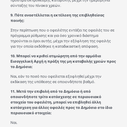
πρόστιμα εκπρόθεσμης καταβολής μέχρι την ημερομηνία
σύνταξης του πίνακα χρεών.
9. Πότε αναστέλλεται η εκτέλεση της επιβληθείσας
ποινής;
Στην περίπτωση που ο οφειλέτης εντάξει τις οφειλές του σε
πρόγραμμα ρύθμισης και για όσο χρονικό διάστημα
τηρούνται οι όροι αυτής, μέχρι την εξόφληση της οφειλής
για την οποία εκδόθηκε η καταδικαστική απόφαση.
10. Μπορεί να κριθεί ατιμώρητη από την αρμόδια
Εισαγγελική Αρχή η πράξη της μη καταβολής χρεών προς
το Δημόσιο;
Ναι, εάν το ποσό που οφείλεται εξοφληθεί μέχρι την
εκδίκαση της υπόθεσης σε οποιονδήποτε βαθμό.
11. Μετά την επιβολή από το Δημόσιο ή από
οποιονδήποτε τρίτο κατάσχεσης σε περιουσιακό
στοιχείο του οφειλέτη, μπορεί να επιβληθεί άλλη
κατάσχεση για άλλες οφειλές προς το Δημόσιο στο ίδιο
περιουσιακό στοιχείο;
Ναι.