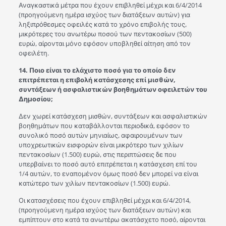
Αναγκαστικά μέτρα που έχουν επιβληθεί μέχρι και 6/4/2014
(προηγούμενη ημέρα ισχύος των διατάξεων αυτών) για
ληξιπρόθεσμες οφειλές κατά το χρόνο επιβολής τους,
μικρότερες του ανωτέρω ποσού των πεντακοσίων (500)
ευρώ, αίρονται μόνο εφόσον υποβληθεί αίτηση από τον
οφειλέτη.
14. Ποιο είναι το ελάχιστο ποσό για το οποίο δεν
επιτρέπεται η επιβολή κατάσχεσης επί μισθών,
συντάξεων ή ασφαλιστικών βοηθημάτων οφειλετών του
Δημοσίου;
Δεν χωρεί κατάσχεση μισθών, συντάξεων και ασφαλιστικών
βοηθημάτων που καταβάλλονται περιοδικά, εφόσον το
συνολικό ποσό αυτών μηνιαίως, αφαιρουμένων των
υποχρεωτικών εισφορών είναι μικρότερο των χιλίων
πεντακοσίων (1.500) ευρώ, στις περιπτώσεις δε που
υπερβαίνει το ποσό αυτό επιτρέπεται η κατάσχεση επί του
1/4 αυτών, το εναπομένον όμως ποσό δεν μπορεί να είναι
κατώτερο των χιλίων πεντακοσίων (1.500) ευρώ.
Οι κατασχέσεις που έχουν επιβληθεί μέχρι και 6/4/2014,
(προηγούμενη ημέρα ισχύος των διατάξεων αυτών) και
εμπίπτουν στο κατά τα ανωτέρω ακατάσχετο ποσό, αίρονται