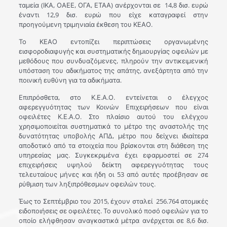
ταμεία (ΙΚΑ, ΟΑΕΕ, ΟΓΑ, ΕΤΑΑ) ανέρχονται σε 14,8 δισ. ευρώ
έναντι 12,9 δισ. ευρώ που είχε καταγραφεί στην
προηγούμενη τριμηνιαία έκθεση του ΚΕΑΟ.
Το ΚΕΑΟ εντοπίζει περιπτώσεις οργανωμένης
εισφοροδιαφυγής και συστηματικής δημιουργίας οφειλών με
μεθόδους που συνδυαζόμενες, πληρούν την αντικειμενική
υπόσταση του αδικήματος της απάτης, ανεξάρτητα από την
ποινική ευθύνη για τα αδικήματα.
Επιπρόσθετα, στο Κ.Ε.Α.Ο. εντείνεται ο έλεγχος
αφερεγγυότητας των Κοινών Επιχειρήσεων που είναι
οφειλέτες Κ.Ε.Α.Ο. Στο πλαίσιο αυτού του ελέγχου
χρησιμοποιείται συστηματικά το μέτρο της αναστολής της
δυνατότητας υποβολής ΑΠΔ, μέτρο που δείχνει ιδιαίτερα
αποδοτικό από τα στοιχεία που βρίσκονται στη διάθεση της
υπηρεσίας μας. Συγκεκριμένα έχει εφαρμοστεί σε 274
επιχειρήσεις υψηλού δείκτη αφερεγγυότητας τους
τελευταίους μήνες και ήδη οι 53 από αυτές προέβησαν σε
ρύθμιση των ληξιπρόθεσμων οφειλών τους.
Έως το Σεπτέμβριο του 2015, έχουν σταλεί 256.764 ατομικές
ειδοποιήσεις σε οφειλέτες. Το συνολικό ποσό οφειλών για το
οποίο ελήφθησαν αναγκαστικά μέτρα ανέρχεται σε 8,6 δισ.