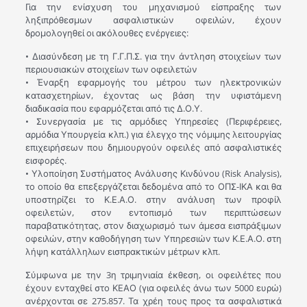
Για την ενίσχυση του μηχανισμού είσπραξης των
ληξιπρόθεσμων ασφαλιστικών οφειλών, έχουν
δρομολογηθεί οι ακόλουθες ενέργειες:
• Διασύνδεση με τη Γ.Γ.Π.Σ. για την άντληση στοιχείων των
περιουσιακών στοιχείων των οφειλετών
• Έναρξη εφαρμογής του μέτρου των ηλεκτρονικών
κατασχετηρίων, έχοντας ως βάση την υφιστάμενη
διαδικασία που εφαρμόζεται από τις Δ.Ο.Υ.
• Συνεργασία με τις αρμόδιες Υπηρεσίες (Περιφέρειες,
αρμόδια Υπουργεία κλπ.) για έλεγχο της νόμιμης λειτουργίας
επιχειρήσεων που δημιουργούν οφειλές από ασφαλιστικές
εισφορές.
• Υλοποίηση Συστήματος Ανάλυσης Κινδύνου (Risk Analysis),
το οποίο θα επεξεργάζεται δεδομένα από το ΟΠΣ-ΙΚΑ και θα
υποστηρίζει το Κ.Ε.Α.Ο. στην ανάλυση των προφίλ
οφειλετών, στον εντοπισμό των περιπτώσεων
παραβατικότητας, στον διαχωρισμό των άμεσα εισπράξιμων
οφειλών, στην καθοδήγηση των Υπηρεσιών των Κ.Ε.Α.Ο. στη
λήψη κατάλληλων εισπρακτικών μέτρων κλπ.
Σύμφωνα με την 3η τριμηνιαία έκθεση, οι οφειλέτες που
έχουν ενταχθεί στο ΚΕΑΟ (για οφειλές άνω των 5000 ευρώ)
ανέρχονται σε 275.857. Τα χρέη τους προς τα ασφαλιστικά