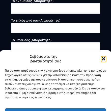
Το όνομά σας (Απαραίτητο)
Το τηλέφωνό σας (Απαραίτητο)
Το Email σας (Απαραίτητο)
Σεβόμαστε την
ιδιωτικότητά σας
Για να σας παρέχουμε την καλύτερη δυνατή εμπειρία, χρησιμοποιούμε
τεχνολογίες όπως cookies για την αποθήκευση και/ή την πρόσβαση
στις πληροφορίες της συσκευής σας. Η συναίνεση σας στην χρήση
αυτών των τεχνολογιών θα μας επιτρέψει να επεξεργαστούμε
Η BOXmind παρέχει πληροφοριακές και συμβουλευτικές
δεδομένα όπως συμπεριφορά περιήγησης ή μοναδικά IDs σε αυτον τον
υπηρεσίες. Δεν προσφέρει υπηρεσίες ρύθμισης ή
ιστότοπο. Η μη συναίινεση ή η άρση αυτής μπορεί να επηρεάσει
διαγραφής οφειλών.
αρνητικά ορισμένες λειτουργίες.
Πολιτική Απορρήτου & Όροι Χρήσης