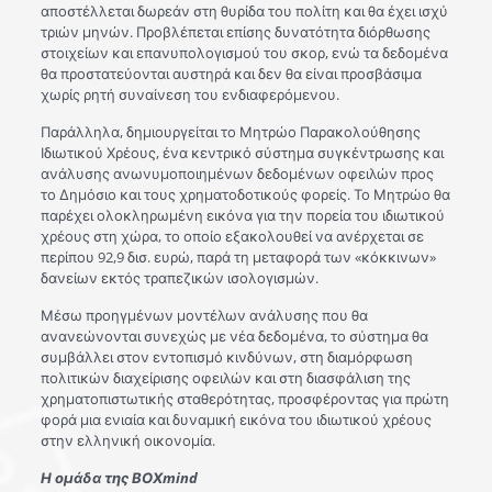
αποστέλλεται δωρεάν στη θυρίδα του πολίτη και θα έχει ισχύ
τριών μηνών. Προβλέπεται επίσης δυνατότητα διόρθωσης
στοιχείων και επανυπολογισμού του σκορ, ενώ τα δεδομένα
θα προστατεύονται αυστηρά και δεν θα είναι προσβάσιμα
χωρίς ρητή συναίνεση του ενδιαφερόμενου.
Παράλληλα, δημιουργείται το Μητρώο Παρακολούθησης
Ιδιωτικού Χρέους, ένα κεντρικό σύστημα συγκέντρωσης και
ανάλυσης ανωνυμοποιημένων δεδομένων οφειλών προς
το Δημόσιο και τους χρηματοδοτικούς φορείς. Το Μητρώο θα
παρέχει ολοκληρωμένη εικόνα για την πορεία του ιδιωτικού
χρέους στη χώρα, το οποίο εξακολουθεί να ανέρχεται σε
περίπου 92,9 δισ. ευρώ, παρά τη μεταφορά των «κόκκινων»
δανείων εκτός τραπεζικών ισολογισμών.
Μέσω προηγμένων μοντέλων ανάλυσης που θα
ανανεώνονται συνεχώς με νέα δεδομένα, το σύστημα θα
συμβάλλει στον εντοπισμό κινδύνων, στη διαμόρφωση
πολιτικών διαχείρισης οφειλών και στη διασφάλιση της
χρηματοπιστωτικής σταθερότητας, προσφέροντας για πρώτη
φορά μια ενιαία και δυναμική εικόνα του ιδιωτικού χρέους
στην ελληνική οικονομία.
Η ομάδα της ΒΟΧmind