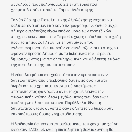
συνολικού προϋπολογισμού 2,2 εκατ. ευρώ που
χρηματοδοτούνται από το Ταμείο Ανάκαμψης.
Το νέο Σύστημα Πιστοληπτικής Αξιολόγησης έρχεται να
καλύψει ένα σημαντικό κενό πληροφόρησης, καθώς μέχρι
σήμερα οι τράπεζες είχαν εικόνα μόνο των τραπεζικών
υποχρεώσεων μέσω του Τειρεσία, χωρίς πρόσβαση στα χρέη
προς το Δημόσιο. Πλέον, με τη συναίνεση του
ενδιαφερόμενου, θα μπορούν να συνδυάζονται τα στοιχεία
οφειλών προς το Δημόσιο με τα δεδομένα του Τειρεσία,
δημιουργώντας μια πιο ολοκληρωμένη και αξιόπιστη εικόνα
της πιστοληπτικής του κατάστασης.
Η νέα πλατφόρμα στοχεύει τόσο στην προστασία των
δανειοληπτών από υπερβολικό δανεισμό όσο και στη
θωράκιση του χρηματοπιστωτικού συστήματος,
αποτρέποντας φαινόμενα αντίστοιχα με εκείνα της
οικονομικής κρίσης, όταν μεγάλο μέρος των δανείων
κατέστη μη εξυπηρετούμενο. Παράλληλα, δίνει τη
δυνατότητα στους συνεπείς δανειολήπτες να διεκδικούν
ευνοϊκότερους όρους χρηματοδότησης.
Η διαδικασία θα πραγματοποιείται μέσω του gov.gr με χρήση
κωδικών TAXISnet, ενώ η πιστοληπτική βαθμολόγηση θα