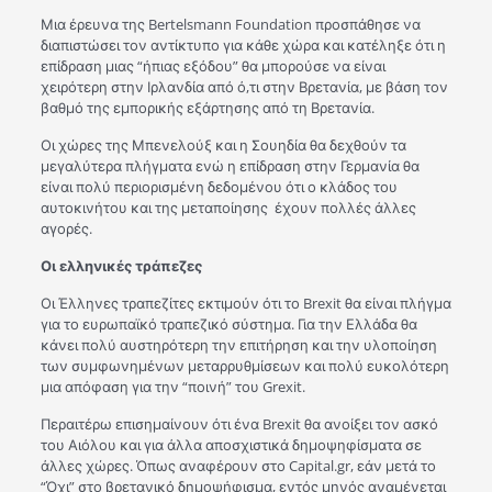
Μια έρευνα της Bertelsmann Foundation προσπάθησε να
διαπιστώσει τον αντίκτυπο για κάθε χώρα και κατέληξε ότι η
επίδραση μιας “ήπιας εξόδου” θα μπορούσε να είναι
χειρότερη στην Ιρλανδία από ό,τι στην Βρετανία, με βάση τον
βαθμό της εμπορικής εξάρτησης από τη Βρετανία.
Οι χώρες της Μπενελούξ και η Σουηδία θα δεχθούν τα
μεγαλύτερα πλήγματα ενώ η επίδραση στην Γερμανία θα
είναι πολύ περιορισμένη δεδομένου ότι ο κλάδος του
αυτοκινήτου και της μεταποίησης έχουν πολλές άλλες
αγορές.
Οι ελληνικές τράπεζες
Οι Έλληνες τραπεζίτες εκτιμούν ότι το Brexit θα είναι πλήγμα
για το ευρωπαϊκό τραπεζικό σύστημα. Για την Ελλάδα θα
κάνει πολύ αυστηρότερη την επιτήρηση και την υλοποίηση
των συμφωνημένων μεταρρυθμίσεων και πολύ ευκολότερη
μια απόφαση για την “ποινή” του Grexit.
Περαιτέρω επισημαίνουν ότι ένα Brexit θα ανοίξει τον ασκό
του Αιόλου και για άλλα αποσχιστικά δημοψηφίσματα σε
άλλες χώρες. Όπως αναφέρουν στο Capital.gr, εάν μετά το
“Όχι” στο βρετανικό δημοψήφισμα, εντός μηνός αναμένεται