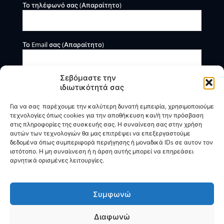
Το τηλέφωνό σας (Απαραίτητο)
Το Email σας (Απαραίτητο)
Σεβόμαστε την
ιδιωτικότητά σας
Για να σας παρέχουμε την καλύτερη δυνατή εμπειρία, χρησιμοποιούμε
τεχνολογίες όπως cookies για την αποθήκευση και/ή την πρόσβαση
στις πληροφορίες της συσκευής σας. Η συναίνεση σας στην χρήση
αυτών των τεχνολογιών θα μας επιτρέψει να επεξεργαστούμε
Η BOXmind παρέχει πληροφοριακές και συμβουλευτικές
δεδομένα όπως συμπεριφορά περιήγησης ή μοναδικά IDs σε αυτον τον
υπηρεσίες. Δεν προσφέρει υπηρεσίες ρύθμισης ή
ιστότοπο. Η μη συναίινεση ή η άρση αυτής μπορεί να επηρεάσει
διαγραφής οφειλών.
αρνητικά ορισμένες λειτουργίες.
Πολιτική Απορρήτου & Όροι Χρήσης
Συμφωνώ
Διαφωνώ