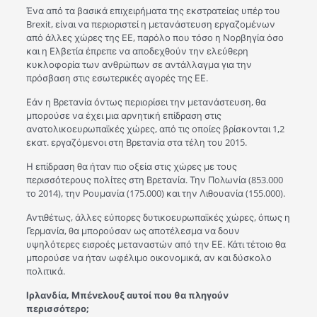
Ένα από τα βασικά επιχειρήματα της εκστρατείας υπέρ του
Brexit, είναι να περιοριστεί η μετανάστευση εργαζομένων
από άλλες χώρες της ΕΕ, παρόλο που τόσο η Νορβηγία όσο
και η Ελβετία έπρεπε να αποδεχθούν την ελεύθερη
κυκλοφορία των ανθρώπων σε αντάλλαγμα για την
πρόσβαση στις εσωτερικές αγορές της ΕΕ.
Εάν η Βρετανία όντως περιορίσει την μετανάστευση, θα
μπορούσε να έχει μια αρνητική επίδραση στις
ανατολικοευρωπαϊκές χώρες, από τις οποίες βρίσκονται 1,2
εκατ. εργαζόμενοι στη Βρετανία στα τέλη του 2015.
Η επίδραση θα ήταν πιο οξεία στις χώρες με τους
περισσότερους πολίτες στη Βρετανία. Την Πολωνία (853.000
το 2014), την Ρουμανία (175.000) και την Λιθουανία (155.000).
Αντιθέτως, άλλες εύπορες δυτικοευρωπαϊκές χώρες, όπως η
Γερμανία, θα μπορούσαν ως αποτέλεσμα να δουν
υψηλότερες εισροές μεταναστών από την ΕΕ. Κάτι τέτοιο θα
μπορούσε να ήταν ωφέλιμο οικονομικά, αν και δύσκολο
πολιτικά.
Ιρλανδία, Μπένελουξ αυτοί που θα πληγούν
περισσότερο;