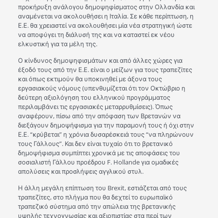
προκήρυξη ανάλογου δημοψηφίσματος στην Ολλανδία και
αναμένεται να ακολουθήσει η Ιταλία. Σε κάθε περίπτωση, η
Ε.Ε. θα χρειαστεί να ακολουθήσει μία νέα στρατηγική ώστε
να αποφύγει τη διάλυσή της και να καταστεί εκ νέου
ελκυστική για τα μέλη της.
Ο κίνδυνος δημοψηφισμάτων και από άλλες χώρες για
έξοδό τους από την Ε.Ε. είναι ο μείζων για τους τραπεζίτες
και όπως εκτιμούν θα υποκινηθεί με άξονα τους
εργασιακούς νόμους (υπενθυμίζεται ότι τον Οκτώβριο η
δεύτερη αξιολόγηση του ελληνικού προγράμματος
περιλαμβάνει τις εργασιακές μεταρρυθμίσεις). Όπως
αναφέρουν, πίσω από την απόφαση των Βρετανών να
διεξάγουν δημοψήφισμα για την παραμονή τους ή όχι στην
Ε.Ε. “κρύβεται” η χρόνια δυσαρέσκειά τους “να πληρώνουν
τους Γάλλους”. Και δεν είναι τυχαίο ότι το βρετανικό
δημοψήφισμα συμπίπτει χρονικά με τις αποφάσεις του
σοσιαλιστή Γάλλου προέδρου F. Hollande για ομαδικές
απολύσεις και προσλήψεις αγγλικού στυλ.
Η άλλη μεγάλη επίπτωση του Brexit, εστιάζεται από τους
τραπεζίτες, στο πλήγμα που θα δεχτεί το ευρωπαϊκό
τραπεζικό σύστημα από την απώλεια της βρετανικής
υψηλής τεχνογνωσίας και αξιοπιστίας στα περί των