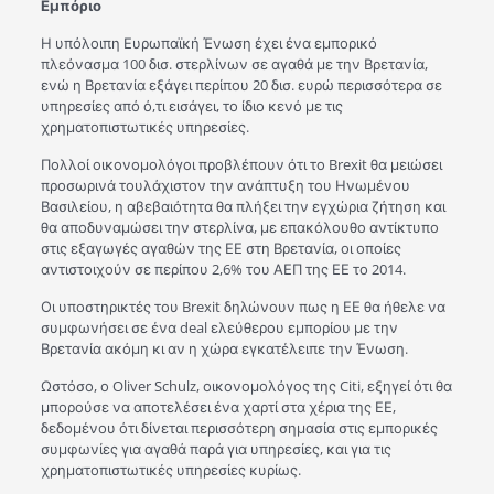
Εμπόριο
Η υπόλοιπη Ευρωπαϊκή Ένωση έχει ένα εμπορικό
πλεόνασμα 100 δισ. στερλίνων σε αγαθά με την Βρετανία,
ενώ η Βρετανία εξάγει περίπου 20 δισ. ευρώ περισσότερα σε
υπηρεσίες από ό,τι εισάγει, το ίδιο κενό με τις
χρηματοπιστωτικές υπηρεσίες.
Πολλοί οικονομολόγοι προβλέπουν ότι το Brexit θα μειώσει
προσωρινά τουλάχιστον την ανάπτυξη του Ηνωμένου
Βασιλείου, η αβεβαιότητα θα πλήξει την εγχώρια ζήτηση και
θα αποδυναμώσει την στερλίνα, με επακόλουθο αντίκτυπο
στις εξαγωγές αγαθών της ΕΕ στη Βρετανία, οι οποίες
αντιστοιχούν σε περίπου 2,6% του ΑΕΠ της ΕΕ το 2014.
Οι υποστηρικτές του Brexit δηλώνουν πως η ΕΕ θα ήθελε να
συμφωνήσει σε ένα deal ελεύθερου εμπορίου με την
Βρετανία ακόμη κι αν η χώρα εγκατέλειπε την Ένωση.
Ωστόσο, ο Oliver Schulz, οικονομολόγος της Citi, εξηγεί ότι θα
μπορούσε να αποτελέσει ένα χαρτί στα χέρια της ΕΕ,
δεδομένου ότι δίνεται περισσότερη σημασία στις εμπορικές
συμφωνίες για αγαθά παρά για υπηρεσίες, και για τις
χρηματοπιστωτικές υπηρεσίες κυρίως.