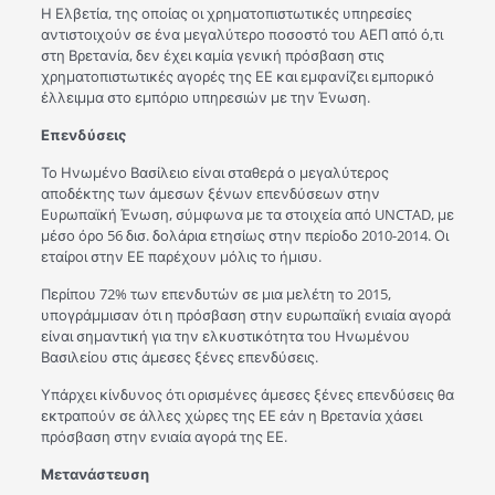
Η Ελβετία, της οποίας οι χρηματοπιστωτικές υπηρεσίες
αντιστοιχούν σε ένα μεγαλύτερο ποσοστό του ΑΕΠ από ό,τι
στη Βρετανία, δεν έχει καμία γενική πρόσβαση στις
χρηματοπιστωτικές αγορές της ΕΕ και εμφανίζει εμπορικό
έλλειμμα στο εμπόριο υπηρεσιών με την Ένωση.
Επενδύσεις
Το Ηνωμένο Βασίλειο είναι σταθερά ο μεγαλύτερος
αποδέκτης των άμεσων ξένων επενδύσεων στην
Ευρωπαϊκή Ένωση, σύμφωνα με τα στοιχεία από UNCTAD, με
μέσο όρο 56 δισ. δολάρια ετησίως στην περίοδο 2010-2014. Οι
εταίροι στην ΕΕ παρέχουν μόλις το ήμισυ.
Περίπου 72% των επενδυτών σε μια μελέτη το 2015,
υπογράμμισαν ότι η πρόσβαση στην ευρωπαϊκή ενιαία αγορά
είναι σημαντική για την ελκυστικότητα του Ηνωμένου
Βασιλείου στις άμεσες ξένες επενδύσεις.
Υπάρχει κίνδυνος ότι ορισμένες άμεσες ξένες επενδύσεις θα
εκτραπούν σε άλλες χώρες της ΕΕ εάν η Βρετανία χάσει
πρόσβαση στην ενιαία αγορά της ΕΕ.
Μετανάστευση