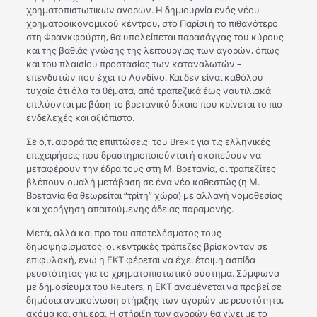
χρηματοπιστωτικών αγορών. Η δημιουργία ενός νέου
χρηματοοικονομικού κέντρου, στο Παρίσι ή το πιθανότερο
στη Φρανκφούρτη, θα υπολείπεται παρασάγγας του κύρους
και της βαθιάς γνώσης της λειτουργίας των αγορών, όπως
και του πλαισίου προστασίας των καταναλωτών –
επενδυτών που έχει το Λονδίνο. Και δεν είναι καθόλου
τυχαίο ότι όλα τα θέματα, από τραπεζικά έως ναυτιλιακά
επιλύονται με βάση το βρετανικό δίκαιο που κρίνεται το πιο
ενδελεχές και αξιόπιστο.
Σε ό,τι αφορά τις επιπτώσεις του Brexit για τις ελληνικές
επιχειρήσεις που δραστηριοποιούνται ή σκοπεύουν να
μεταφέρουν την έδρα τους στη Μ. Βρετανία, οι τραπεζίτες
βλέπουν ομαλή μετάβαση σε ένα νέο καθεστώς (η Μ.
Βρετανία θα θεωρείται “τρίτη” χώρα) με αλλαγή νομοθεσίας
και χορήγηση απαιτούμενης άδειας παραμονής.
Μετά, αλλά και προ του αποτελέσματος τους
δημοψηφίσματος, οι κεντρικές τράπεζες βρίσκονταν σε
επιφυλακή, ενώ η ΕΚΤ φέρεται να έχει έτοιμη ασπίδα
ρευστότητας για το χρηματοπιστωτικό σύστημα. Σύμφωνα
με δημοσίευμα του Reuters, η ΕΚΤ αναμένεται να προβεί σε
δημόσια ανακοίνωση στήριξης των αγορών με ρευστότητα,
ακόμα και σήμερα. Η στήριξη των αγορών θα γίνει με το