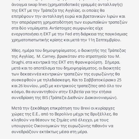
άνοιγμα swap lines (χρηματοδοτικές γραμμές ανταλλαγής)
της ΕΚΤ με την Τράπεζα της Αγγλίας, οι οποίες θα
επιτρέψουν την ανταλλαγή ευρώ και βρετανικών λιρών και
την απεριόριστη χρηματοδότηση των ευρωπαϊκών τραπεζών
στα δύο νομίσματα. Αντίστοιχες συμφωνίες είχε
ενεργοποιήσει η ΕΚΤ με την Fed στη διάρκεια της παγκόσμιας
χρηματοπιστωτικής κρίσης και μετά την 11η Σεπτεμβρίου.
Χθες, ημέρα του δημοψηφίσματος, ο διοικητής της Τράπεζας
της Αγγλίας, M. Carney, βρισκόταν στο στρατηγείο του M.
Draghi, στα κεντρικά της ΕΚΤ στη Φρανκφούρτη. Σήμερα,
μετά και το αποτέλσμα του δημοψηφίσματος, οι διοικητές
των δεκαεννέα κεντρικών τραπεζών της ευρωζώνης θα
συσκεφθούν με τηλεδιάσκεψη. Και το Σαββατοκύριακο 25
και 26 Ιουνίου, μαζί με κεντρικούς τραπεζίτες από όλο τον
κόσμο, θα συναντηθούν στην Ελβετία για την ετήσια
συνεδρίαση της BIS (Τράπεζα Διεθνών Διακανονισμών).
Μετά την ξεκάθαρη επικράτηση του Brexi οι κυρίαρχες
χώρες της Ε.Ε., από το Βερολίνο μέχρι τις Βρυξέλλες, θα
κληθούν να θέσουν τις ζημίες υπό έλεγχο, με τους
υπουργούς Οικονομικών της ευρωζώνης πιθανόν να
συνεδριάζουν εκτάκτως μέσα στη μέρα.