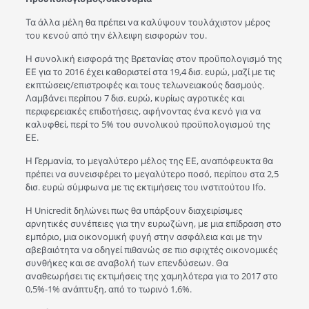
Τα άλλα μέλη θα πρέπει να καλύψουν τουλάχιστον μέρος
του κενού από την έλλειψη εισφορών του.
Η συνολική εισφορά της Βρετανίας στον προϋπολογισμό της
ΕΕ για το 2016 έχει καθοριστεί στα 19,4 δισ. ευρώ, μαζί με τις
εκπτώσεις/επιστροφές και τους τελωνειακούς δασμούς.
Λαμβάνει περίπου 7 δισ. ευρώ, κυρίως αγροτικές και
περιφερειακές επιδοτήσεις, αφήνοντας ένα κενό για να
καλυφθεί, περί το 5% του συνολικού προϋπολογισμού της
ΕΕ.
Η Γερμανία, το μεγαλύτερο μέλος της ΕΕ, αναπόφευκτα θα
πρέπει να συνεισφέρει το μεγαλύτερο ποσό, περίπου στα 2,5
δισ. ευρώ σύμφωνα με τις εκτιμήσεις του ινστιτούτου Ifo.
Η Unicredit δηλώνει πως θα υπάρξουν διαχειρίσιμες
αρνητικές συνέπειες για την ευρωζώνη, με μια επίδραση στο
εμπόριο, μια οικονομική φυγή στην ασφάλεια και με την
αβεβαιότητα να οδηγεί πιθανώς σε πιο σφιχτές οικονομικές
συνθήκες και σε αναβολή των επενδύσεων. Θα
αναθεωρήσει τις εκτιμήσεις της χαμηλότερα για το 2017 στο
0,5%-1% ανάπτυξη, από το τωρινό 1,6%.