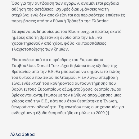
Όσο για την αντίδραση των αγορών, αναμένεται ραγδαία
αύξηση της αστάθειας, ισχυρές διακυμάνσεις για τη
στερλίνα, ενώ δεν αποκλείονται και περισσότερο επιθετικές
παρεμβάσεις από την Εθνική Τράπεζα της Ελβετίας.
Σύμφωνα με δημοσίευμα του Bloomberg, οι πρώτες εκατό
ημέρες από τη βρετανική έξοδο από την Ε.Ε., θα
χαρακτηρισθούν από χάος, φόβο και προσπάθειες
ελαχιστοποίησης των ζημιών.
Είναι ενδεικτικό ότι ο πρόεδρος του Ευρωπαϊκού
Συμβουλίου, Donald Tusk, έχει δηλώσει πως έξοδος της
Βρετανίας από την Ε.Ε. θα μπορούσε να σημάνει το τέλος
του δυτικού πολιτικού πολιτισμού. Η εν λόγω υπερβολή
είναι ενδεικτική του καθήκοντος αυτοσυντήρησης που
βαρύνει τους Ευρωπαίους αξιωματούχους, οι οποίοι τώρα
βρίσκονται αντιμέτωποι με τον κίνδυνο αποχώρησης μιας
χώρας από την Ε.Ε., κάτι που όταν θεσπίστηκε η Ένωση,
θεωρούνταν αδιανόητο. Σημειωτέον πως ο μηχανισμός για
ενδεχόμενη έξοδο θεσμοθετήθηκε μόλις το 2009.[:]
Άλλα άρθρα