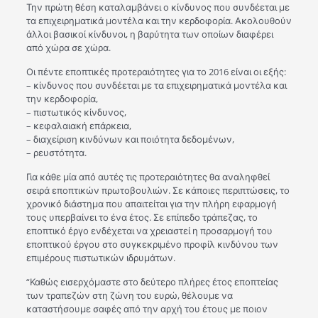
Την πρώτη θέση καταλαμβάνει ο κίνδυνος που συνδέεται με
τα επιχειρηματικά μοντέλα και την κερδοφορία. Ακολουθούν
άλλοι βασικοί κίνδυνοι, η βαρύτητα των οποίων διαφέρει
από χώρα σε χώρα.
Οι πέντε εποπτικές προτεραιότητες για το 2016 είναι οι εξής:
– κίνδυνος που συνδέεται με τα επιχειρηματικά μοντέλα και
την κερδοφορία,
– πιστωτικός κίνδυνος,
– κεφαλαιακή επάρκεια,
– διαχείριση κινδύνων και ποιότητα δεδομένων,
– ρευστότητα.
Για κάθε μία από αυτές τις προτεραιότητες θα αναληφθεί
σειρά εποπτικών πρωτοβουλιών. Σε κάποιες περιπτώσεις, το
χρονικό διάστημα που απαιτείται για την πλήρη εφαρμογή
τους υπερβαίνει το ένα έτος. Σε επίπεδο τράπεζας, το
εποπτικό έργο ενδέχεται να χρειαστεί η προσαρμογή του
εποπτικού έργου στο συγκεκριμένο προφίλ κινδύνου των
επιμέρους πιστωτικών ιδρυμάτων.
“Καθώς εισερχόμαστε στο δεύτερο πλήρες έτος εποπτείας
των τραπεζών στη ζώνη του ευρώ, θέλουμε να
καταστήσουμε σαφές από την αρχή του έτους με ποιον