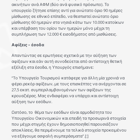
ακινήτων ανά ΑΦΜ (δύο ανά φυσικό πρόσωπο). Το
υπουργείο ζήτησε επίσης αντί για ανώτατο όριο 90 ημέρες
μίσθωσης σε εθνικό επίπεδο, να θεσπιστεί ανώτατο όριο
μίσθωσης 60 ημερών στα νησιά κάτω των 10.000 κατοίκων
και υπέρβαση του ορίου των ημερών μόνο μέχρι τη
συμπλήρωση των 12.000 € εισοδήματος από μισθώσεις.
Αφίξεις – έσοδα
Απαντώντας σε ερωτήσεις σχετικά με την αύξηση των
αφίξεων και εάν αυτή συνοδεύεται από αντίστοιχη θετική
εξέλιξη στα έσοδα, η Υπουργός επισήμανε:
“To Υπουργείο Τουρισμού κατάφερε για άλλη μία χρονιά να
φέρει ρεκόρ αφίξεων, με τους επισκέπτες να ανέρχονται σε
27,5 εκατ. συμπεριλαμβανομένων των αφίξεων της
κρουαζιέρας. Μας ενδιαφέρει να υπάρχει και αντίστοιχη
αύξηση των εσόδων.
Ωστόσο, το θέμα των εσόδων είναι αρμοδιότητα του
Υπουργείου Οικονομικών και επειδή τα προσωρινά στοιχεία
που μέχρι στιγμής έχουν δημοσιοποιηθεί παρουσιάζουν
αποκλίσεις, θα περιμένουμε τα τελικά στοιχεία προκειμένου
να εξάγουμε ασφαλή συμπεράσματα”.[:]