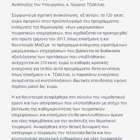
Ανάπτυξης του Υπουργείου, κ. Γιώργος Τζιάλλας.
Σύμφωνα με σχετική ανακοίνωση, εξ αυτών, τα 120 εκατ.
ευρώ αφορούν στον προϋπολογισμό του προγράμματος
ενίσχυσης της δημιουργίας νέων μικρομεσαίων
τουριστικών επιχειρήσεων, που σχεδιάζεται να προκηρυχθεί
στο πρώτο τρίμηνο του 2017, όπως επισήμανε η κα
Κουντουρά. Μαζί με το πρόγραμμα ενίσχυσης υφιστάμενων
μικρομεσαίων επιχειρήσεων που βρίσκεται σε διαδικασία
αξιολόγησης των προτάσεων που υποβλήθηκαν,
ανέρχονται σε 210 εκατ. ευρώ οι καθαρές κρατικές
ενισχύσεις για τα δύο αυτά προγράμματα. Κατά συνέπεια,
όπως επισήμανε ο κ. Τζιάλλας, οι παραπάνω ενισχύσεις
αναμένεται να κινητοποιήσουν ιδιωτικές επενδύσεις ύψους
περίπου μισού δις. ευρώ.
Η κα Κουντουρά αναφέρθηκε στο σύνολο του νομοθετικού
έργου και των αποφάσεων που υλοποιήθηκαν με στόχο την
βελτίωση της καθημερινότητας των τουριστικών
επιχειρήσεων, και επισήμανε ότι θα ακολουθήσουν άμεσα
και νέες παρεμβάσεις για την ανάπτυξη του θεματικού
τουρισμού. Αναφέρθηκε στην θετική δυναμική που
κατέγραψε ο τουρισμός την τελευταία διετία και που
κινητοποίησε σημαντικό ενδιαφέρον για νέες τουριστικές