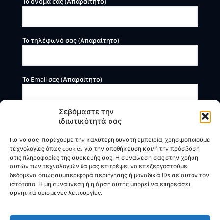
Το όνομά σας (Απαραίτητο)
Το τηλέφωνό σας (Απαραίτητο)
Το Email σας (Απαραίτητο)
Σεβόμαστε την
ιδιωτικότητά σας
Για να σας παρέχουμε την καλύτερη δυνατή εμπειρία, χρησιμοποιούμε
τεχνολογίες όπως cookies για την αποθήκευση και/ή την πρόσβαση
στις πληροφορίες της συσκευής σας. Η συναίνεση σας στην χρήση
αυτών των τεχνολογιών θα μας επιτρέψει να επεξεργαστούμε
Η BOXmind παρέχει πληροφοριακές και συμβουλευτικές
δεδομένα όπως συμπεριφορά περιήγησης ή μοναδικά IDs σε αυτον τον
υπηρεσίες. Δεν προσφέρει υπηρεσίες ρύθμισης ή
ιστότοπο. Η μη συναίινεση ή η άρση αυτής μπορεί να επηρεάσει
διαγραφής οφειλών.
αρνητικά ορισμένες λειτουργίες.
Πολιτική Απορρήτου & Όροι Χρήσης