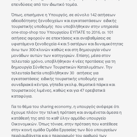
επενδύσεις από τον ιδιωτικό τομέα.
Όπως, επισήμανε η Υπουργός, σε σύνολο 142 αιτήσεων
αδειοδότησης ξενοδοχείων και εγκαταστάσεων ειδικής
τουριστικής υποδομής που υποβλήθηκαν στην υπηρεσία
οne-stop-shop του Υπουργείου ΕΥΠΑΤΕ το 2016, οι 101
αιτήσεις αφορούν σε επεκτάσεις και αναβαθμίσεις σε
υφιστάμενα ξενοδοχεία 4 και 5 αστέρων και δυναμικότητας
άνω των 300 κλινών καθώς και στη δημιουργία νέων
μονάδων αυτών των κατηγοριών. Επίσης, μέσα στον
τελευταίο χρόνο, υποβλήθηκαν 4 νέες προτάσεις για τη
δημιουργία Σύνθετων Τουριστικών Καταλυμάτων. Την
τελευταία διετία υποβλήθηκαν 30 αιτήσεις για
εγκαταστάσεις ειδικής τουριστικής υποδομής για
συνεδριακά κέντρα, γήπεδα γκολφ, θεματικά πάρκα και
τουριστικούς λιμένες, καθώς και για 47 ορειβατικά
καταφύγια.
Για το θέμα του sharing economy, η υπουργός ανέφερε ότι
έχουμε πλέον την τελική πρόταση και αναμένεται άμεσα η
κατάθεσή της από το καθ’ ύλην αρμόδιο υπουργείο
Οικονομικών. Όπως τόνισε, στην πρόταση που κατέθεσε
στην κοινή ομάδα Ομάδα Εργασίας των δύο υπουργείων
περιλαμβάνεται και ο περιορισμός του αριθμού των