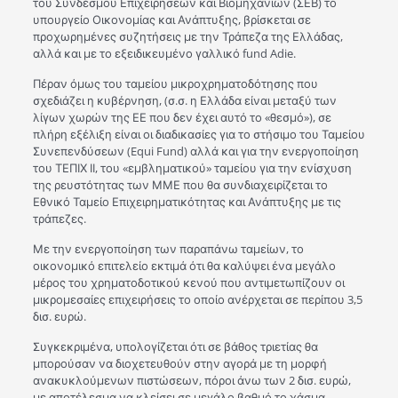
του Συνδέσμου Επιχειρήσεων και Βιομηχανιών (ΣΕΒ) το
υπουργείο Οικονομίας και Ανάπτυξης, βρίσκεται σε
προχωρημένες συζητήσεις με την Τράπεζα της Ελλάδας,
αλλά και με το εξειδικευμένο γαλλικό fund Adie.
Πέραν όμως του ταμείου μικροχρηματοδότησης που
σχεδιάζει η κυβέρνηση, (σ.σ. η Ελλάδα είναι μεταξύ των
λίγων χωρών της ΕΕ που δεν έχει αυτό το «θεσμό»), σε
πλήρη εξέλιξη είναι οι διαδικασίες για το στήσιμο του Ταμείου
Συνεπενδύσεων (Equi Fund) αλλά και για την ενεργοποίηση
του ΤΕΠΙΧ ΙΙ, του «εμβληματικού» ταμείου για την ενίσχυση
της ρευστότητας των ΜΜΕ που θα συνδιαχειρίζεται το
Εθνικό Ταμείο Επιχειρηματικότητας και Ανάπτυξης με τις
τράπεζες.
Με την ενεργοποίηση των παραπάνω ταμείων, το
οικονομικό επιτελείο εκτιμά ότι θα καλύψει ένα μεγάλο
μέρος του χρηματοδοτικού κενού που αντιμετωπίζουν οι
μικρομεσαίες επιχειρήσεις το οποίο ανέρχεται σε περίπου 3,5
δισ. ευρώ.
Συγκεκριμένα, υπολογίζεται ότι σε βάθος τριετίας θα
μπορούσαν να διοχετευθούν στην αγορά με τη μορφή
ανακυκλούμενων πιστώσεων, πόροι άνω των 2 δισ. ευρώ,
με αποτέλεσμα να κλείσει σε μεγάλο βαθμό το χάσμα