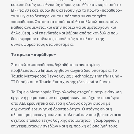
ευρωπαϊκούς και εθνικούς πόρους και 60 εκατ. ευρώ από το
EIF), τα 80 εκατ. ευρώ θα διατεθούν για το πρώτο «παράθυρο»,
τα 100 για το δεύτερο και τα υπόλοιπα 80 για το τρίτο
«παράθυρο». Ωστόσο τα ποσά αυτά θα πολλαπλασιαστούν,
καθώς αναμένεται και στην πορεία να συμμετάσχουν και
άλλοι θεσμικοί επενδυτές και βέβαια από τα κονδύλια που
θα εισφέρουν οι ιδιώτες επενδυτές στο πλαίσιο της
συνεισφοράς τους στα υποταμεία.
Το πρώτο «παράθυρο»
Στο πρώτο «παράθυρο», δηλαδή το «καινοτομίας»,
προβλέπεται να δημιουργηθούν αρχικά δύο υποταμεία. Το
Ταμείο Μεταφοράς Τεχνολογίας (Technology Transfer Fund –
TT Fund) και το Ταμείο Επιτάχυνσης (Accelerator Fund).
Το Ταμείο Μεταφοράς Τεχνολογίας στοχεύει στην ενίσχυση
έργων ή μικρομεσαίων επιχειρήσεων που έχουν προκύψει
από ΑΕΙ, ερευνητικά κέντρα ή άλλους οργανισμούς με
σημαντική ερευνητική δραστηριότητα. Ο στόχος είναι η
αξιοποίηση ερευνητικών αποτελεσμάτων που βρίσκονται σε
σχετικό επίπεδο τεχνολογικής ετοιμότητας, η διαμόρφωση
επιχειρηματικών σχεδίων και η εμπορική αξιοποίησή τους.