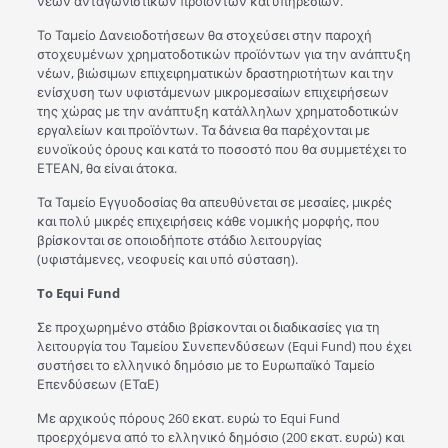
νέων ανταγωνιστικών προϊόντων και υπηρεσιών.
Το Ταμείο Δανειοδοτήσεων θα στοχεύσει στην παροχή
στοχευμένων χρηματοδοτικών προϊόντων για την ανάπτυξη
νέων, βιώσιμων επιχειρηματικών δραστηριοτήτων και την
ενίσχυση των υφιστάμενων μικρομεσαίων επιχειρήσεων
της χώρας με την ανάπτυξη κατάλληλων χρηματοδοτικών
εργαλείων και προϊόντων. Τα δάνεια θα παρέχονται με
ευνοϊκούς όρους και κατά το ποσοστό που θα συμμετέχει το
ΕΤΕΑΝ, θα είναι άτοκα.
Τα Ταμείο Εγγυοδοσίας θα απευθύνεται σε μεσαίες, μικρές
και πολύ μικρές επιχειρήσεις κάθε νομικής μορφής, που
βρίσκονται σε οποιοδήποτε στάδιο λειτουργίας
(υφιστάμενες, νεοφυείς και υπό σύσταση).
To Equi Fund
Σε προχωρημένο στάδιο βρίσκονται οι διαδικασίες για τη
λειτουργία του Ταμείου Συνεπενδύσεων (Equi Fund) που έχει
συστήσει το ελληνικό δημόσιο με το Ευρωπαϊκό Ταμείο
Επενδύσεων (ΕΤαΕ)
Με αρχικούς πόρους 260 εκατ. ευρώ το Equi Fund
προερχόμενα από το ελληνικό δημόσιο (200 εκατ. ευρώ) και