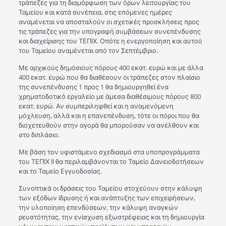
τράπεζες για τη διαμόρφωση των όρων λειτουργίας του
Ταμείου και κατά συνέπεια, στις επόμενες ημέρες
αναμένεται να αποσταλούν οι σχετικές προσκλήσεις προς
τις τράπεζες για την υπογραφή συμβάσεων συνεπένδυσης
και διαχείρισης του ΤΕΠΙΧ. Οπότε η ενεργοποίηση και αυτού
του Ταμείου αναμένεται από τον Σεπτέμβριο.
Με αρχικούς δημόσιους πόρους 400 εκατ. ευρώ και με άλλα
400 εκατ. ευρώ που θα διαθέσουν οι τράπεζες στον πλαίσιο
της συνεπένδυσης 1 προς 1 θα δημιουργηθεί ένα
χρηματοδοτικό εργαλείο με άμεσα διαθέσιμους πόρους 800
εκατ. ευρώ. Αν συμπεριληφθεί και η αναμενόμενη
μόχλευση, αλλά και η επανεπένδυση, τότε οι πόροι που θα
διοχετευθούν στην αγορά θα μπορούσαν να ανέλθουν και
στο διπλάσιο.
Με βάση τον υφιστάμενο σχεδιασμό στα υποπρογράμματα
του ΤΕΠΙΧ ΙΙ θα περιλαμβάνονται το Ταμείο Δανειοδοτήσεων
και το Ταμείο Εγγυοδοσίας.
Συνοπτικά οι δράσεις του Ταμείου στοχεύουν στην κάλυψη
των εξόδων ίδρυσης ή και ανάπτυξης των επιχειρήσεων,
την υλοποίηση επενδύσεων, την κάλυψη αναγκών
ρευστότητας, την ενίσχυση εξωστρέφειας και τη δημιουργία