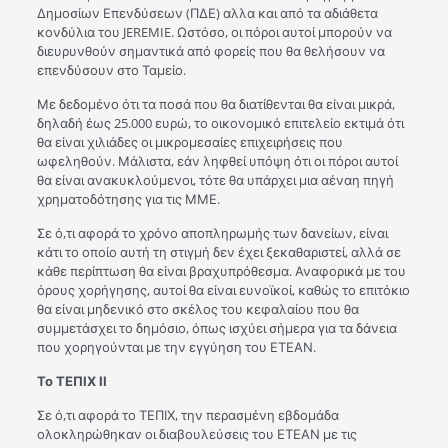
Δημοσίων Επενδύσεων (ΠΔΕ) αλλα και από τα αδιάθετα
κονδύλια του JEREMIE. Ωστόσο, οι πόροι αυτοί μπορούν να
διευρυνθούν σημαντικά από φορείς που θα θελήσουν να
επενδύσουν στο Ταμείο.
Με δεδομένο ότι τα ποσά που θα διατίθενται θα είναι μικρά,
δηλαδή έως 25.000 ευρώ, το οικονομικό επιτελείο εκτιμά ότι
θα είναι χιλιάδες οι μικρομεσαίες επιχειρήσεις που
ωφεληθούν. Μάλιστα, εάν ληφθεί υπόψη ότι οι πόροι αυτοί
θα είναι ανακυκλούμενοι, τότε θα υπάρχει μια αέναη πηγή
χρηματοδότησης για τις ΜΜΕ.
Σε ό,τι αφορά το χρόνο αποπληρωμής των δανείων, είναι
κάτι το οποίο αυτή τη στιγμή δεν έχει ξεκαθαριστεί, αλλά σε
κάθε περίπτωση θα είναι βραχυπρόθεσμα. Αναφορικά με του
όρους χορήγησης, αυτοί θα είναι ευνοϊκοί, καθώς το επιτόκιο
θα είναι μηδενικό στο σκέλος του κεφαλαίου που θα
συμμετάσχει το δημόσιο, όπως ισχύει σήμερα για τα δάνεια
που χορηγούνται με την εγγύηση του ΕΤΕΑΝ.
Το ΤΕΠΙΧ ΙΙ
Σε ό,τι αφορά το ΤΕΠΙΧ, την περασμένη εβδομάδα
ολοκληρώθηκαν οι διαβουλεύσεις του ΕΤΕΑΝ με τις