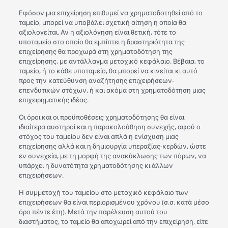
Εφόσον μια επιχείρηση επιθυμεί να χρηματοδοτηθεί από το
ταμείο, μπορεί να υποβάλει σχετική αίτηση η οποία θα
αξιολογείται. Αν η αξιολόγηση είναι θετική, τότε το
υποταμείο στο οποίο θα εμπίπτει η δραστηριότητα της
επιχείρησης θα προχωρά στη χρηματοδότηση της
επιχείρησης, με αντάλλαγμα μετοχικό κεφάλαιο. Βέβαια, το
ταμείο, ή το κάθε υποταμείο, θα μπορεί να κινείται κι αυτό
προς την κατεύθυνση αναζήτησης επιχειρήσεων-
επενδυτικών στόχων, ή και ακόμα στη χρηματοδότηση μιας
επιχειρηματικής ιδέας.
Οι όροι και οι προϋποθέσεις χρηματοδότησης θα είναι
ιδιαίτερα αυστηροί και η παρακολούθηση συνεχής, αφού ο
στόχος του ταμείου δεν είναι απλά η ενίσχυση μιας
επιχείρησης αλλά και η δημιουργία υπεραξίας-κερδών, ώστε
εν συνεχεία, με τη μορφή της ανακύκλωσης των πόρων, να
υπάρχει η δυνατότητα χρηματοδότησης κι άλλων
επιχειρήσεων.
Η συμμετοχή του ταμείου στο μετοχικό κεφάλαιο των
επιχειρήσεων θα είναι περιορισμένου χρόνου (σ.σ. κατά μέσο
όρο πέντε έτη). Μετά την παρέλευση αυτού του
διαστήματος, το ταμείο θα αποχωρεί από την επιχείρηση, είτε