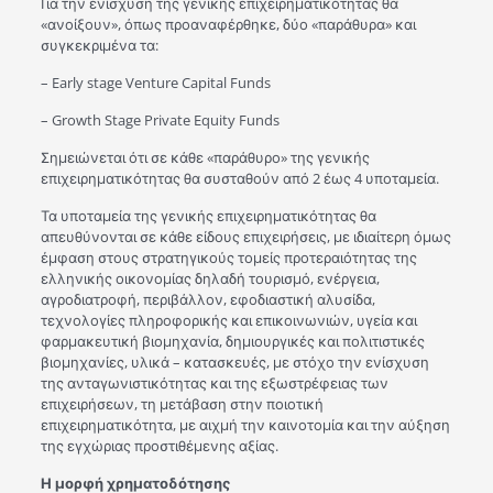
Για την ενίσχυση της γενικής επιχειρηματικότητας θα
«ανοίξουν», όπως προαναφέρθηκε, δύο «παράθυρα» και
συγκεκριμένα τα:
– Early stage Venture Capital Funds
– Growth Stage Private Equity Funds
Σημειώνεται ότι σε κάθε «παράθυρο» της γενικής
επιχειρηματικότητας θα συσταθούν από 2 έως 4 υποταμεία.
Τα υποταμεία της γενικής επιχειρηματικότητας θα
απευθύνονται σε κάθε είδους επιχειρήσεις, με ιδιαίτερη όμως
έμφαση στους στρατηγικούς τομείς προτεραιότητας της
ελληνικής οικονομίας δηλαδή τουρισμό, ενέργεια,
αγροδιατροφή, περιβάλλον, εφοδιαστική αλυσίδα,
τεχνολογίες πληροφορικής και επικοινωνιών, υγεία και
φαρμακευτική βιομηχανία, δημιουργικές και πολιτιστικές
βιομηχανίες, υλικά – κατασκευές, με στόχο την ενίσχυση
της ανταγωνιστικότητας και της εξωστρέφειας των
επιχειρήσεων, τη μετάβαση στην ποιοτική
επιχειρηματικότητα, με αιχμή την καινοτομία και την αύξηση
της εγχώριας προστιθέμενης αξίας.
Η μορφή χρηματοδότησης