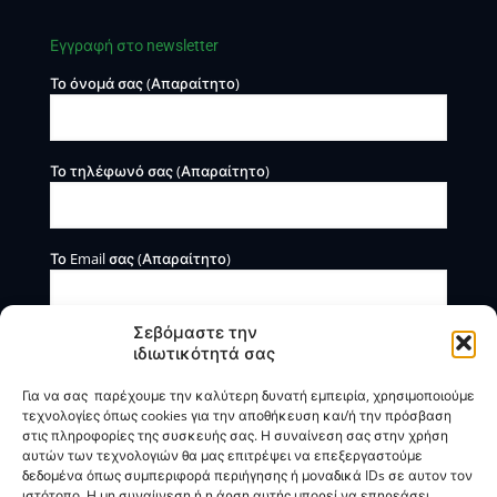
Εγγραφή στο newsletter
Το όνομά σας (Απαραίτητο)
Το τηλέφωνό σας (Απαραίτητο)
Το Email σας (Απαραίτητο)
Σεβόμαστε την
ιδιωτικότητά σας
Για να σας παρέχουμε την καλύτερη δυνατή εμπειρία, χρησιμοποιούμε
τεχνολογίες όπως cookies για την αποθήκευση και/ή την πρόσβαση
στις πληροφορίες της συσκευής σας. Η συναίνεση σας στην χρήση
αυτών των τεχνολογιών θα μας επιτρέψει να επεξεργαστούμε
Η BOXmind παρέχει πληροφοριακές και συμβουλευτικές
δεδομένα όπως συμπεριφορά περιήγησης ή μοναδικά IDs σε αυτον τον
υπηρεσίες. Δεν προσφέρει υπηρεσίες ρύθμισης ή
ιστότοπο. Η μη συναίινεση ή η άρση αυτής μπορεί να επηρεάσει