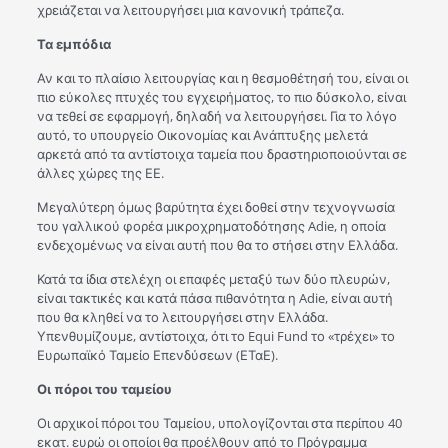
χρειάζεται να λειτουργήσει μια κανονική τράπεζα.
Τα εμπόδια
Αν και το πλαίσιο λειτουργίας και η θεσμοθέτησή του, είναι οι
πιο εύκολες πτυχές του εγχειρήματος, το πιο δύσκολο, είναι
να τεθεί σε εφαρμογή, δηλαδή να λειτουργήσει. Για το λόγο
αυτό, το υπουργείο Οικονομίας και Ανάπτυξης μελετά
αρκετά από τα αντίστοιχα ταμεία που δραστηριοποιούνται σε
άλλες χώρες της ΕΕ.
Μεγαλύτερη όμως βαρύτητα έχει δοθεί στην τεχνογνωσία
του γαλλικού φορέα μικροχρηματοδότησης Adie, η οποία
ενδεχομένως να είναι αυτή που θα το στήσει στην Ελλάδα.
Κατά τα ίδια στελέχη οι επαφές μεταξύ των δύο πλευρών,
είναι τακτικές και κατά πάσα πιθανότητα η Adie, είναι αυτή
που θα κληθεί να το λειτουργήσει στην Ελλάδα.
Υπενθυμίζουμε, αντίστοιχα, ότι το Equi Fund το «τρέχει» το
Ευρωπαϊκό Ταμείο Επενδύσεων (ΕΤαΕ).
Οι πόροι του ταμείου
Οι αρχικοί πόροι του Ταμείου, υπολογίζονται στα περίπου 40
εκατ. ευρώ οι οποίοι θα προέλθουν από το Πρόγραμμα