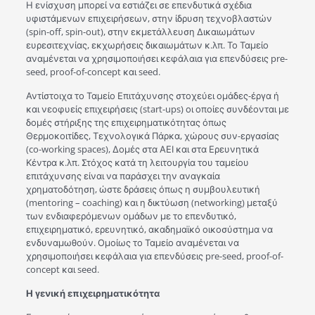
Η ενίσχυση μπορεί να εστιάζει σε επενδυτικά σχέδια
υφιστάμενων επιχειρήσεων, στην ίδρυση τεχνοβλαστών
(spin-off, spin-out), στην εκμετάλλευση Δικαιωμάτων
ευρεσιτεχνίας, εκχωρήσεις δικαιωμάτων κ.λπ. Το Ταμείο
αναμένεται να χρησιμοποιήσει κεφάλαια για επενδύσεις pre-
seed, proof-of-concept και seed.
Αντίστοιχα το Ταμείο Επιτάχυνσης στοχεύει ομάδες-έργα ή
και νεοφυείς επιχειρήσεις (start-ups) οι οποίες συνδέονται με
δομές στήριξης της επιχειρηματικότητας όπως
Θερμοκοιτίδες, Τεχνολογικά Πάρκα, χώρους συν-εργασίας
(co-working spaces), Δομές στα ΑΕΙ και στα Ερευνητικά
Κέντρα κ.λπ. Στόχος κατά τη λειτουργία του ταμείου
επιτάχυνσης είναι να παράσχει την αναγκαία
χρηματοδότηση, ώστε δράσεις όπως η συμβουλευτική
(mentoring – coaching) και η δικτύωση (networking) μεταξύ
των ενδιαφερόμενων ομάδων με το επενδυτικό,
επιχειρηματικό, ερευνητικό, ακαδημαϊκό οικοσύστημα να
ενδυναμωθούν. Ομοίως το Ταμείο αναμένεται να
χρησιμοποιήσει κεφάλαια για επενδύσεις pre-seed, proof-of-
concept και seed.
Η γενική επιχειρηματικότητα