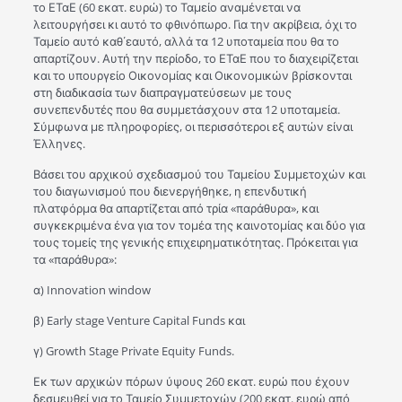
το ΕΤαΕ (60 εκατ. ευρώ) το Ταμείο αναμένεται να
λειτουργήσει κι αυτό το φθινόπωρο. Για την ακρίβεια, όχι το
Ταμείο αυτό καθ΄εαυτό, αλλά τα 12 υποταμεία που θα το
απαρτίζουν. Αυτή την περίοδο, το ΕΤαΕ που το διαχειρίζεται
και το υπουργείο Οικονομίας και Οικονομικών βρίσκονται
στη διαδικασία των διαπραγματεύσεων με τους
συνεπενδυτές που θα συμμετάσχουν στα 12 υποταμεία.
Σύμφωνα με πληροφορίες, οι περισσότεροι εξ αυτών είναι
Έλληνες.
Βάσει του αρχικού σχεδιασμού του Ταμείου Συμμετοχών και
του διαγωνισμού που διενεργήθηκε, η επενδυτική
πλατφόρμα θα απαρτίζεται από τρία «παράθυρα», και
συγκεκριμένα ένα για τον τομέα της καινοτομίας και δύο για
τους τομείς της γενικής επιχειρηματικότητας. Πρόκειται για
τα «παράθυρα»:
α) Innovation window
β) Early stage Venture Capital Funds και
γ) Growth Stage Private Equity Funds.
Εκ των αρχικών πόρων ύψους 260 εκατ. ευρώ που έχουν
δεσμευθεί για το Ταμείο Συμμετοχών (200 εκατ. ευρώ από