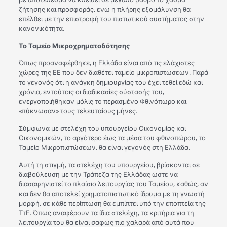
ζήτησης και προσφοράς, ενώ η πλήρης εξομάλυνση θα
επέλθει με την επιστροφή του πιστωτικού συστήματος στην
κανονικότητα.
Το Ταμείο Μικροχρηματοδότησης
Όπως προαναφέρθηκε, η Ελλάδα είναι από τις ελάχιστες
χώρες της ΕΕ που δεν διαθέτει ταμείο μικροπιστώσεων. Παρά
το γεγονός ότι η ανάγκη δημιουργίας του έχει τεθεί εδώ και
χρόνια, εντούτοις οι διαδικασίες σύστασής του,
ενεργοποιήθηκαν μόλις το περασμένο Φθινόπωρο και
«πύκνωσαν» τους τελευταίους μήνες.
Σύμφωνα με στελέχη του υπουργείου Οικονομίας και
Οικονομικών, το αργότερο έως τα μέσα του φθινοπώρου, το
Ταμείο Μικροπιστώσεων, θα είναι γεγονός στη Ελλάδα.
Αυτή τη στιγμή, τα στελέχη του υπουργείου, βρίσκονται σε
διαβούλευση με την Τράπεζα της Ελλάδας ώστε να
διασαφηνιστεί το πλαίσιο λειτουργίας του Ταμείου, καθώς, αν
και δεν θα αποτελεί χρηματοπιστωτικό ίδρυμα με τη γνωστή
μορφή, σε κάθε περίπτωση θα εμπίπτει υπό την εποπτεία της
ΤτΕ. Όπως αναφέρουν τα ίδια στελέχη, τα κριτήρια για τη
λειτουργία του θα είναι σαφώς πιο χαλαρά από αυτά που