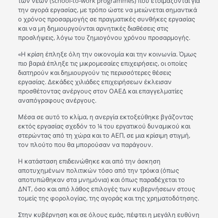
των νέων (school-to-work programmes) που ετοιμάζονται για
την αγορά εργασίας, με τρόπο ώστε να μειώνεται σημαντικά
ο χρόνος προσαρμογής σε πραγματικές συνθήκες εργασίας
και να μη δημιουργούνται αρνητικές διαθέσεις στις
προσλήψεις, λόγω του ζημιογόνου χρόνου προσαρμογής.
«Η κρίση έπληξε όλη την οικονομία και την κοινωνία. Όμως
πιο βαριά έπληξε τις μικρομεσαίες επιχειρήσεις, οι οποίες
διατηρούν και δημιουργούν τις περισσότερες θέσεις
εργασίας. Δεκάδες χιλιάδες επιχειρήσεων έκλεισαν
προσθέτοντας ανέργους στον ΟΑΕΔ και επαγγελματίες
αναπόγραφους ανέργους.
Μέσα σε αυτό το κλίμα, η ανεργία εκτοξεύθηκε βγάζοντας
εκτός εργασίας σχεδόν το ¼ του εργατικού δυναμικού και
στερώντας από τη χώρα και το ΑΕΠ, σε μια κρίσιμη στιγμή,
τον πλούτο που θα μπορούσαν να παράγουν.
Η κατάσταση επιδεινώθηκε και από την άσκηση
αποτυχημένων πολιτικών τόσο από την τρόικα (όπως
αποτυπώθηκαν στα μνημόνια) και όπως παραδέχεται το
ΔΝΤ, όσο και από λάθος επιλογές των κυβερνήσεων στους
τομείς της φορολογίας, της αγοράς και της χρηματοδότησης.
Στην κυβέρνηση και σε όλους εμάς, πέφτει η μεγάλη ευθύνη