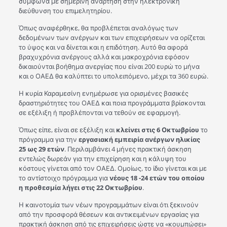
σύμφωνα με σημερινή ανάρτηση στην ηλεκτρονική
διεύθυνση του επιμελητηρίου.
Όπως αναφέρθηκε, θα προβλέπεται αναλόγως των
δεδομένων των ανέργων και των επιχειρήσεων να ορίζεται
το ύψος και να δίνεται και η επιδότηση. Αυτό θα αφορά
βραχυχρόνια ανέργους αλλά και μακροχρόνια εφόσον
δικαιούνται βοήθημα ανεργίας που είναι 200 ευρώ το μήνα
και ο ΟΑΕΔ θα καλύπτει το υπολειπόμενο, μέχρι τα 360 ευρώ.
Η κυρία Καραμεσίνη ενημέρωσε για ορισμένες βασικές
δραστηριότητες του ΟΑΕΔ και ποια προγράμματα βρίσκονται
σε εξέλιξη ή προβλέπονται να τεθούν σε εφαρμογή.
Όπως είπε, είναι σε εξέλιξη και
κλείνει στις 6 Οκτωβρίου
το
πρόγραμμα για την
εργασιακή εμπειρία ανέργων ηλικίας
25 ως 29 ετών
. Περιλαμβάνει 4 μήνες πρακτική άσκηση
εντελώς δωρεάν για την επιχείρηση και η κάλυψη του
κόστους γίνεται από τον ΟΑΕΔ. Ομοίως, το ίδιο γίνεται και με
το αντίστοιχο πρόγραμμα για
νέους 18 -24 ετών του οποίου
η προθεσμία λήγει στις 22 Οκτωβρίου
.
Η καινοτομία των νέων προγραμμάτων είναι ότι ξεκινούν
από την προσφορά θέσεων και αντικειμένων εργασίας για
πρακτική άσκηση από τις επιχειρήσεις ώστε να «κουμπώσει»