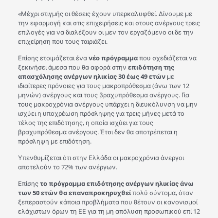
«Μέχρι στιγμής οι θέσεις έχουν υπερκαλυφθεί. Δίνουμε με
την εφαρμογή και στις επιχειρήσεις και στους ανέργους τρεις
επιλογές για να διαλέξουν οι μεν τον εργαζόμενο οι δε την
επιχείρηση που τους ταιριάζει.
Επίσης ετοιμάζεται ένα
νέο πρόγραμμα
που σχεδιάζεται να
ξεκινήσει άμεσα που θα αφορά στην
επιδότηση της
απασχόλησης ανέργων ηλικίας 30 έως 49 ετών
με
ιδιαίτερες πρόνοιες για τους μακροπρόθεσμα (άνω των 12
μηνών) ανέργους και τους βραχυπρόθεσμα ανέργους. Για
τους μακροχρόνια ανέργους υπάρχει η διευκόλυνση να μην
ισχύει η υποχρέωση πρόσληψης για τρεις μήνες μετά το
τέλος της επιδότησης, η οποία ισχύει για τους
βραχυπρόθεσμα ανέργους. Έτσι δεν θα αποτρέπεται η
πρόσληψη με επιδότηση.
Υπενθυμίζεται ότι στην Ελλάδα οι μακροχρόνια άνεργοι
αποτελούν το 72% των ανέργων.
Επίσης
το πρόγραμμα επιδότησης ανέργων ηλικίας άνω
των 50 ετών θα επαναπροκηρυχθεί
πολύ σύντομα, όταν
ξεπεραστούν κάποια προβλήματα που θέτουν οι κανονισμοί
ελάχιστων όρων τη ΕΕ για τη μη απόλυση προσωπικού επί 12