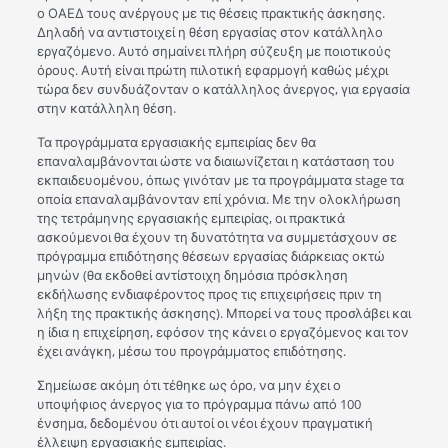
ο ΟΑΕΔ τους ανέργους με τις θέσεις πρακτικής άσκησης.
Δηλαδή να αντιστοιχεί η θέση εργασίας στον κατάλληλο
εργαζόμενο. Αυτό σημαίνει πλήρη σύζευξη με ποιοτικούς
όρους. Αυτή είναι πρώτη πιλοτική εφαρμογή καθώς μέχρι
τώρα δεν συνδυάζονταν ο κατάλληλος άνεργος, για εργασία
στην κατάλληλη θέση.
Τα προγράμματα εργασιακής εμπειρίας δεν θα
επαναλαμβάνονται ώστε να διαιωνίζεται η κατάσταση του
εκπαιδευομένου, όπως γινόταν με τα προγράμματα stage τα
οποία επαναλαμβάνονταν επί χρόνια. Με την ολοκλήρωση
της τετράμηνης εργασιακής εμπειρίας, οι πρακτικά
ασκούμενοι θα έχουν τη δυνατότητα να συμμετάσχουν σε
πρόγραμμα επιδότησης θέσεων εργασίας διάρκειας οκτώ
μηνών (θα εκδοθεί αντίστοιχη δημόσια πρόσκληση
εκδήλωσης ενδιαφέροντος προς τις επιχειρήσεις πριν τη
λήξη της πρακτικής άσκησης). Μπορεί να τους προσλάβει και
η ίδια η επιχείρηση, εφόσον της κάνει ο εργαζόμενος και τον
έχει ανάγκη, μέσω του προγράμματος επιδότησης.
Σημείωσε ακόμη ότι τέθηκε ως όρο, να μην έχει ο
υποψήφιος άνεργος για το πρόγραμμα πάνω από 100
ένσημα, δεδομένου ότι αυτοί οι νέοι έχουν πραγματική
έλλειψη εργασιακής εμπειρίας.