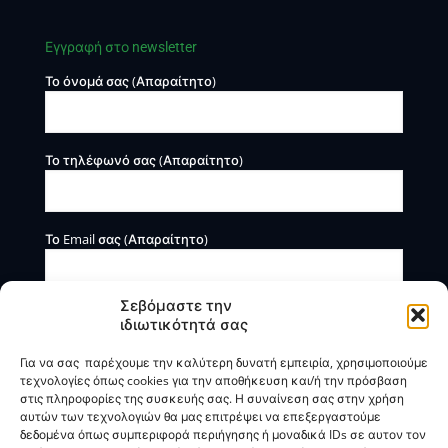
Εγγραφή στο newsletter
Το όνομά σας (Απαραίτητο)
Το τηλέφωνό σας (Απαραίτητο)
Το Email σας (Απαραίτητο)
Σεβόμαστε την
ιδιωτικότητά σας
Για να σας παρέχουμε την καλύτερη δυνατή εμπειρία, χρησιμοποιούμε
τεχνολογίες όπως cookies για την αποθήκευση και/ή την πρόσβαση
στις πληροφορίες της συσκευής σας. Η συναίνεση σας στην χρήση
αυτών των τεχνολογιών θα μας επιτρέψει να επεξεργαστούμε
Η BOXmind παρέχει πληροφοριακές και συμβουλευτικές
δεδομένα όπως συμπεριφορά περιήγησης ή μοναδικά IDs σε αυτον τον
υπηρεσίες. Δεν προσφέρει υπηρεσίες ρύθμισης ή