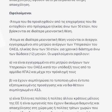
απασχόληση.
Ωφελούμενοι
-Άτομα που θα προσληφθούν από τις επιχειρήσεις που θα
ενταχθούν στο πρόγραμμα ηλικίας άνω των 50 ετών, που
βρίσκονται σε ιδιαίτερα μειονεκτική θέση.
-Άτομα σε ιδιαίτερα μειονεκτική θέση νοούνται οι άνεργοι
εγγεγραμμένοι στο μητρώο ανέργων των Υπηρεσιών του
ΟΑΕΔ, ηλικίας άνω των 50 ετών, για χρονικό διάστημα άνω
των δώδεκα (12) μηνών. Οι ωφελούμενοι οφείλουν:
α) να είναι εγγεγραμμένοι στο μητρώο ανέργων των
Υπηρεσιών του ΟΑΕΔ κατά την υπόδειξή τους από το
αρμόδιο ΚΠΑ2 και μέχρι την πρόσληψή τους
β) να έχουν συμπληρώσει το τυποποιη-μένο έντυπο
εξατομικευμένης προσέγγισης και να δια-θέτουν
συμπληρωμένο ΑΣΔ.
γ) είναι Έλληνες πολίτες ή πολίτες άλλου κράτους μέλους
της ΕΕ ή είναι ομογενείς που έχουν δικαίωμα διαμονής και
απασχόλησης στη χώρα μας ή πολίτες τρίτων χωρών που