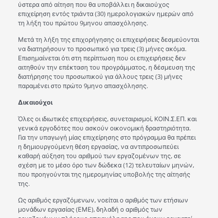
ύστερα από αίτηση που θα υποβάλλει η δικαιούχος
επιχείρηση εντός τριάντα (30) ημερολογιακών ημερών από
τη λήξη του πρώτου 9μηνου απασχόλησης.
Μετά τη λήξη της επιχορήγησης οι επιχειρήσεις δεσμεύονται
να διατηρήσουν το προσωπικό για τρεις (3) μήνες ακόμα.
Επισημαίνεται ότι στη περίπτωση που οι επιχειρήσεις δεν
αιτηθούν την επέκταση του προγράμματος, η δέσμευση της
διατήρησης του προσωπικού για άλλους τρεις (3) μήνες
παραμένει στο πρώτο 9μηνο απασχόλησης.
Δικαιούχοι
Όλες οι ιδιωτικές επιχειρήσεις, συνεταιρισμοί, ΚΟΙΝ.Σ.ΕΠ. και
γενικά εργοδότες που ασκούν οικονομική δραστηριότητα.
Για την υπαγωγή μίας επιχείρησης στο πρόγραμμα θα πρέπει
η δημιουργούμενη θέση εργασίας, να αντιπροσωπεύει
καθαρή αύξηση του αριθμού των εργαζομένων της, σε
σχέση με το μέσο όρο των δώδεκα (12) τελευταίων μηνών,
που προηγούνται της ημερομηνίας υποβολής της αίτησής
της.
Ως αριθμός εργαζόμενων, νοείται ο αριθμός των ετήσιων
μονάδων εργασίας (ΕΜΕ), δηλαδή ο αριθμός των