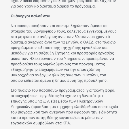
έχουν άδεια διαμονής για εξαρτημένη εργασία τουλάχιστον
για όσο χρονικό διάστημα διαρκεί το πρόγραμμα.
Οι άνεργοι καλούνται
Nα επικαιροποιήσουν και να συμπληρώσουν άμεσα τα
στοιχεία του βιογραφικού τους, καλεί τους εγγεγραμμένους
στα μητρώα του ανέργους άνω των 50 ετών, με χρονικό
διάστημα ανεργίας άνω των 12 μηνών, ο ΟΑΕΔ, στο πλαίσιο
προγράμματος αξιοποίησης της χρήσης εργαλείων και
μεθόδων για τη σύζευξη ζήτησης και προσφοράς εργασίας
μέσω των Ηλεκτρονικών του Υπηρεσιών, προκειμένου να
προσδιορίσει τους ωφελούμενους του προγράμματος
«Επιχορήγησης επιχειρήσεων για την απασχόληση
μακροχρόνια ανέργων ηλικίας άνω των 50 ετών», του
οποίου επίκειται άμεσα η δημοσίευση της πρόσκλησης.
Στο πλαίσιο του παραπάνω προγράμματος, για πρώτη φορά,
οι επιχειρήσεις – εργοδότες θα έχουν τη δυνατότητα
επιλογής υποψηφίων, είτε μέσω των Ηλεκτρονικών
Υπηρεσιών (πρόσβαση με τη χρήση κλειδάριθμου σε στοιχεία
του βιογραφικού των ανέργων που αφορούν την ειδικότητα
και τα προσόντα της θέσης εργασίας), είτε μέσω των
εργασιακών συμβούλων στα ΚΠΑ.