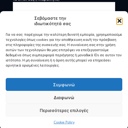
Σεβόμαστε την
ιδιωτικότητά σας
Για να σας παρέχουμε την καλύτερη δυνατή εμπειρία, χρησιμοποιούμε
τεχνολογίες όπως cookies για την αποθήκευση και/ή την πρόσβαση
στις πληροφορίες της συσκευής σας. Η συναίνεση σας στην χρήση
αυτών των τεχνολογιών θα μας επιτρέψει να επεξεργαστούμε
Η BOXmind παρέχει πληροφοριακές και συμβουλευτικές
δεδομένα όπως συμπεριφορά περιήγησης ή μοναδικά IDs σε αυτον τον
υπηρεσίες. Δεν προσφέρει υπηρεσίες ρύθμισης ή
ιστότοπο. Η μη συναίινεση ή η άρση αυτής μπορεί να επηρεάσει
διαγραφής οφειλών.
αρνητικά ορισμένες λειτουργίες.
Πολιτική Απορρήτου & Όροι Χρήσης
Συμφωνώ
Διαφωνώ
© 2025
BOXmind
Σύμβουλοι Επιχειρήσεων | All Rights
Reserved |
SEO
by
VNG
Περισσότερες επιλογές
Cookie Policy