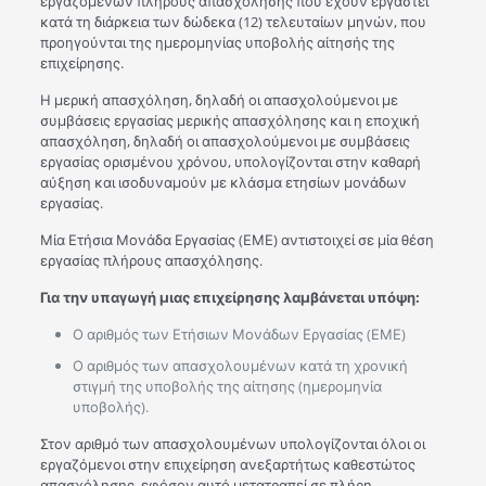
εργαζομένων πλήρους απασχόλησης που έχουν εργαστεί
κατά τη διάρκεια των δώδεκα (12) τελευταίων μηνών, που
προηγούνται της ημερομηνίας υποβολής αίτησής της
επιχείρησης.
Η μερική απασχόληση, δηλαδή οι απασχολούμενοι με
συμβάσεις εργασίας μερικής απασχόλησης και η εποχική
απασχόληση, δηλαδή οι απασχολούμενοι με συμβάσεις
εργασίας ορισμένου χρόνου, υπολογίζονται στην καθαρή
αύξηση και ισοδυναμούν με κλάσμα ετησίων μονάδων
εργασίας.
Μία Ετήσια Μονάδα Εργασίας (ΕΜΕ) αντιστοιχεί σε μία θέση
εργασίας πλήρους απασχόλησης.
Για την υπαγωγή μιας επιχείρησης λαμβάνεται υπόψη:
Ο αριθμός των Ετήσιων Μονάδων Εργασίας (ΕΜΕ)
Ο αριθμός των απασχολουμένων κατά τη χρονική
στιγμή της υποβολής της αίτησης (ημερομηνία
υποβολής).
Στον αριθμό των απασχολουμένων υπολογίζονται όλοι οι
εργαζόμενοι στην επιχείρηση ανεξαρτήτως καθεστώτος
απασχόλησης, εφόσον αυτό μετατραπεί σε πλήρη