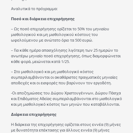
Αναλυτικά το πρόγραμμα:
Ποσό και διάρκεια επιχορήγησης
– Ως ποσό επιχορήγησης ορίζεται το 50% του μηνιαίου
μισθολογικού και μη μισθολογικού κόστους του
ωφελούμενου με ανώτατο όριο τα 500 ευρώ.
– Για κάθε ημέρα απασχόλησης λιγότερη των 25 ημερών το
ανωτέρω μηνιαίο ποσό επιχορήγησης, όπως διαμορφώνεται
κάθε φορά, μειώνεται κατά 1/25.
– Στο μισθολογικό και μη μισθολογικό κόστος
συμπεριλαμβάνονται οι ακαθάριστες πραγματικές μηνιαίες
αποδοχές και οι εισφορές που βαρύνουν τον εργοδότη.
-Οι αποζημιώσεις του Δώρου Χριστουγέννων, Δώρου Πάσχα
και Επιδόματος Αδείας συμπεριλαμβάνονται στο μισθολογικό
και μη μισθολογικό κόστος των μηνών που καταβάλλονται.
Διάρκεια επιχορήγησης
Η διάρκεια της επιχορήγησης ορίζεται στους εννέα (9) μήνες
με δυνατότητα επέκτασης για άλλους εννέα (9) μήνες