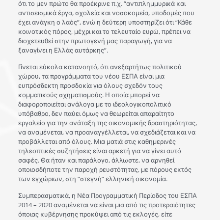
ότι το μεν πρώτο θα προέκρινε π.χ. “αντιπλημμυρικά και
αντισεισμικά έργα, σχολεία και νοσοκομεία, υποδομές που
έχει ανάγκη ο λαός”, ενώ η δεύτερη υποστηρίζει ότι “Κάθε
κοινοτικός πόρος, μέχρι και το τελευταίο ευρώ, πρέπει να
διοχετευθεί στην πρωτογενή μας παραγωγή, για να
ξαναγίνει η Ελλάς αυτάρκης”.
Γίνεται εύκολα κατανοητό, ότι ανεξαρτήτως πολιτικού
χώρου, τα προγράμματα του νέου ΕΣΠΑ είναι μια
ευπρόσδεκτη προσδοκία για όλους σχεδόν τους
κομματικούς σχηματισμούς. Η οποία μπορεί να
διαφοροποιείται ανάλογα με το ιδεολογικοπολιτικό
υπόβαθρο, δεν παύει όμως να θεωρείται απαραίτητο
εργαλείο για την ανάταξη της οικονομικής δραστηριότητας,
να αναμένεται, να προαναγγέλλεται, να σχεδιάζεται και να
προβάλλεται από όλους. Μια ματιά στις καθημερινές
τηλεοπτικές συζητήσεις είναι αρκετή για να γίνει αυτό
σαφές. Θα ήταν και παράλογο, άλλωστε, να αρνηθεί
οποιοσδήποτε την παροχή ρευστότητας, με πόρους εκτός
των εγχώριων, στη “στεγνή” ελληνική οικονομία.
Συμπερασματικά, η Νέα Προγραμματική Περίοδος του ΕΣΠΑ
2014 – 2020 αναμένεται να είναι μια από τις προτεραιότητες
όποιας κυβέρνησης προκύψει από τις εκλογές, είτε