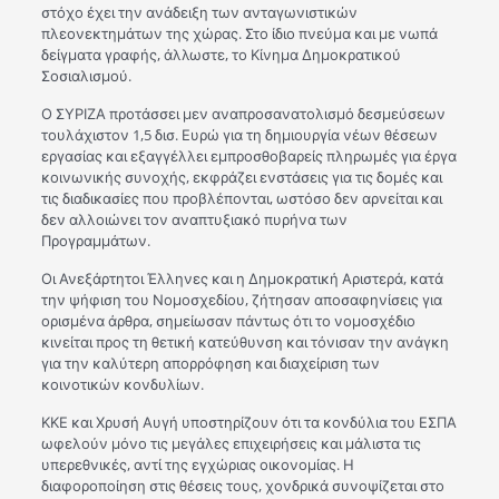
στόχο έχει την ανάδειξη των ανταγωνιστικών
πλεονεκτημάτων της χώρας. Στο ίδιο πνεύμα και με νωπά
δείγματα γραφής, άλλωστε, το Κίνημα Δημοκρατικού
Σοσιαλισμού.
Ο ΣΥΡΙΖΑ προτάσσει μεν αναπροσανατολισμό δεσμεύσεων
τουλάχιστον 1,5 δισ. Ευρώ για τη δημιουργία νέων θέσεων
εργασίας και εξαγγέλλει εμπροσθοβαρείς πληρωμές για έργα
κοινωνικής συνοχής, εκφράζει ενστάσεις για τις δομές και
τις διαδικασίες που προβλέπονται, ωστόσο δεν αρνείται και
δεν αλλοιώνει τον αναπτυξιακό πυρήνα των
Προγραμμάτων.
Οι Ανεξάρτητοι Έλληνες και η Δημοκρατική Αριστερά, κατά
την ψήφιση του Νομοσχεδίου, ζήτησαν αποσαφηνίσεις για
ορισμένα άρθρα, σημείωσαν πάντως ότι το νομοσχέδιο
κινείται προς τη θετική κατεύθυνση και τόνισαν την ανάγκη
για την καλύτερη απορρόφηση και διαχείριση των
κοινοτικών κονδυλίων.
ΚΚΕ και Χρυσή Αυγή υποστηρίζουν ότι τα κονδύλια του ΕΣΠΑ
ωφελούν μόνο τις μεγάλες επιχειρήσεις και μάλιστα τις
υπερεθνικές, αντί της εγχώριας οικονομίας. Η
διαφοροποίηση στις θέσεις τους, χονδρικά συνοψίζεται στο