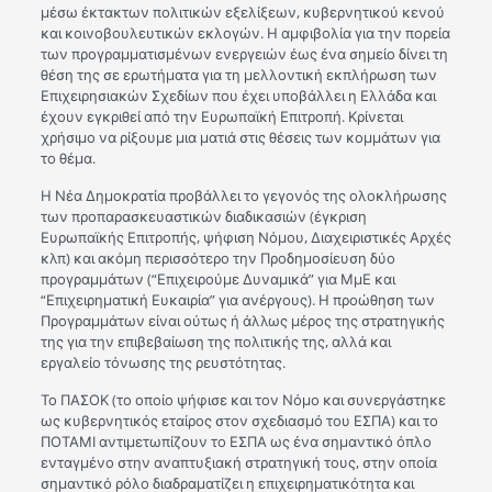
μέσω έκτακτων πολιτικών εξελίξεων, κυβερνητικού κενού
και κοινοβουλευτικών εκλογών. Η αμφιβολία για την πορεία
των προγραμματισμένων ενεργειών έως ένα σημείο δίνει τη
θέση της σε ερωτήματα για τη μελλοντική εκπλήρωση των
Επιχειρησιακών Σχεδίων που έχει υποβάλλει η Ελλάδα και
έχουν εγκριθεί από την Ευρωπαϊκή Επιτροπή. Κρίνεται
χρήσιμο να ρίξουμε μια ματιά στις θέσεις των κομμάτων για
το θέμα.
Η Νέα Δημοκρατία προβάλλει το γεγονός της ολοκλήρωσης
των προπαρασκευαστικών διαδικασιών (έγκριση
Ευρωπαϊκής Επιτροπής, ψήφιση Νόμου, Διαχειριστικές Αρχές
κλπ) και ακόμη περισσότερο την Προδημοσίευση δύο
προγραμμάτων (“Επιχειρούμε Δυναμικά” για ΜμΕ και
“Επιχειρηματική Ευκαιρία” για ανέργους). Η προώθηση των
Προγραμμάτων είναι ούτως ή άλλως μέρος της στρατηγικής
της για την επιβεβαίωση της πολιτικής της, αλλά και
εργαλείο τόνωσης της ρευστότητας.
Το ΠΑΣΟΚ (το οποίο ψήφισε και τον Νόμο και συνεργάστηκε
ως κυβερνητικός εταίρος στον σχεδιασμό του ΕΣΠΑ) και το
ΠΟΤΑΜΙ αντιμετωπίζουν το ΕΣΠΑ ως ένα σημαντικό όπλο
ενταγμένο στην αναπτυξιακή στρατηγική τους, στην οποία
σημαντικό ρόλο διαδραματίζει η επιχειρηματικότητα και