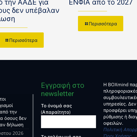
ό την ΑΑΔΕ για
ΕΝΦΙΑ από το 2027
ους δεν υπέβαλαν
λωση
Περισσότερα
Περισσότερα
Εγγραφή στο
Η BOXmind παρ
πληροφοριακές
newsletter
συμβουλευτικέ
τοι
υπηρεσίες. Δεν
γισμοί
Το όνομά σας
προσφέρει υπη
από την
(Απαραίτητο)
ρύθμισης ή δι
ια όσους δεν
οφειλών.
αν δήλωση
Πολιτική Απορ
ύστου 2026
Όροι Χρήσης
Το τηλέφωνό σας