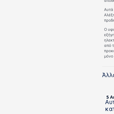
αποδ
Αυτά
Αλέξη
προδ
Ο υφυ
εξήγη
ηλεκτ
από τ
προκ
μόνο
Άλλ
5 Α
Αυ
κα