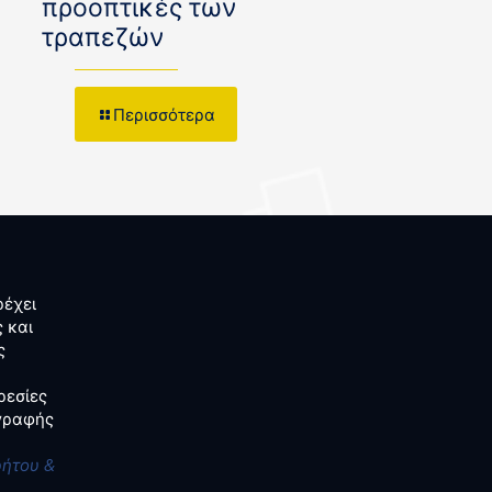
προοπτικές των
τραπεζών
Περισσότερα
έχει
 και
ς
ρεσίες
αγραφής
ρήτου &