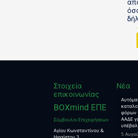
απ
όσ
δή
Στοιχεία
Νέα
επικοινωνίας
Αυτόμα
BOXmind ΕΠΕ
καταλο
φόρων 
ΑΑΔΕ γ
Σύμβουλοι Επιχειρήσεων
υπέβαλ
Αγίου Κωνσταντίνου &
5 Αυγο
Ηφαίστου 3,