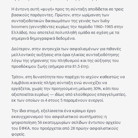
Η έντονη αυτή «φυγή» προς τη σύνταξη αποδίδεται σε τρεις
βασικούς παράγοντες. Πρώτον, στην ωρίμανση των
συνταξιοδοτικών δικαιωμάτων της γενιάς των baby
boomers (γεννηθέντες κυρίως την περίοδο 1960–1965 στην
Ελλάδα), που αποτελεί πολυπληθή ομάδα σε σχέση με τα
σημερινά δημογραφικά δεδομένα.
Δεύτερον, στην ανησυχία των ασφαλισμένων για πιθανές
μελλοντικές αυξήσεις στα όρια ηλικίας συνταξιοδότησης
λόγω της γήρανσης του πληθυσμού και της αύξησης του
προσδόκιμου ζωής (σήμερα στα 81,5 έτη).
Τρίτον, στη δυνατότητα που παρέχει το ισχύον καθεστώς να
λαμβάνει κανείς πλήρη σύνταξη ενώ συνεχίζει να
εργάζεται, χωρίς την προηγούμενη μείωση 30%, κάτι που
αξιοποιείται ευρέως — ιδίως από ελεύθερους επαγγελματίες,
εκ των οποίων οι 4 στους 5 παραμένουν ενεργοί.
Την ίδια στιγμή, εξελίσσεται ένα κρίσιμο έργο
εκσυγχρονισμού του ασφαλιστικού συστήματος: η
ψηφιοποίηση 56 εκατομμυρίων σελίδων έντυπου αρχείου
του ΕΦΚΑ, που προέρχεται από 28 πρώην ασφαλιστικούς
φορείς.