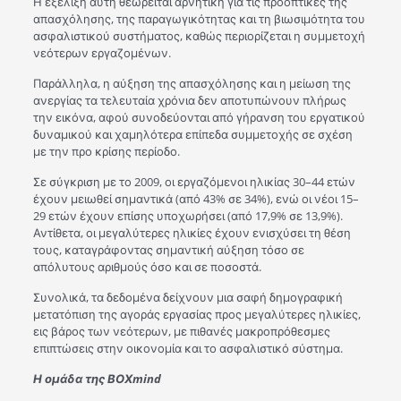
Η εξέλιξη αυτή θεωρείται αρνητική για τις προοπτικές της
απασχόλησης, της παραγωγικότητας και τη βιωσιμότητα του
ασφαλιστικού συστήματος, καθώς περιορίζεται η συμμετοχή
νεότερων εργαζομένων.
Παράλληλα, η αύξηση της απασχόλησης και η μείωση της
ανεργίας τα τελευταία χρόνια δεν αποτυπώνουν πλήρως
την εικόνα, αφού συνοδεύονται από γήρανση του εργατικού
δυναμικού και χαμηλότερα επίπεδα συμμετοχής σε σχέση
με την προ κρίσης περίοδο.
Σε σύγκριση με το 2009, οι εργαζόμενοι ηλικίας 30–44 ετών
έχουν μειωθεί σημαντικά (από 43% σε 34%), ενώ οι νέοι 15–
29 ετών έχουν επίσης υποχωρήσει (από 17,9% σε 13,9%).
Αντίθετα, οι μεγαλύτερες ηλικίες έχουν ενισχύσει τη θέση
τους, καταγράφοντας σημαντική αύξηση τόσο σε
απόλυτους αριθμούς όσο και σε ποσοστά.
Συνολικά, τα δεδομένα δείχνουν μια σαφή δημογραφική
μετατόπιση της αγοράς εργασίας προς μεγαλύτερες ηλικίες,
εις βάρος των νεότερων, με πιθανές μακροπρόθεσμες
επιπτώσεις στην οικονομία και το ασφαλιστικό σύστημα.
Η ομάδα της ΒΟΧmind