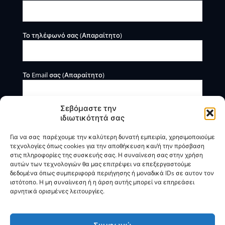
Το τηλέφωνό σας (Απαραίτητο)
Το Email σας (Απαραίτητο)
Σεβόμαστε την
ιδιωτικότητά σας
Για να σας παρέχουμε την καλύτερη δυνατή εμπειρία, χρησιμοποιούμε
τεχνολογίες όπως cookies για την αποθήκευση και/ή την πρόσβαση
στις πληροφορίες της συσκευής σας. Η συναίνεση σας στην χρήση
αυτών των τεχνολογιών θα μας επιτρέψει να επεξεργαστούμε
Η BOXmind παρέχει πληροφοριακές και συμβουλευτικές
δεδομένα όπως συμπεριφορά περιήγησης ή μοναδικά IDs σε αυτον τον
υπηρεσίες. Δεν προσφέρει υπηρεσίες ρύθμισης ή
ιστότοπο. Η μη συναίινεση ή η άρση αυτής μπορεί να επηρεάσει
διαγραφής οφειλών.
αρνητικά ορισμένες λειτουργίες.
Πολιτική Απορρήτου & Όροι Χρήσης
Συμφωνώ