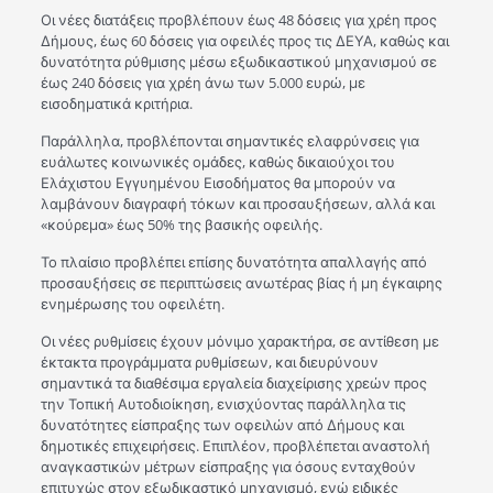
Οι νέες διατάξεις προβλέπουν έως 48 δόσεις για χρέη προς
Δήμους, έως 60 δόσεις για οφειλές προς τις ΔΕΥΑ, καθώς και
δυνατότητα ρύθμισης μέσω εξωδικαστικού μηχανισμού σε
έως 240 δόσεις για χρέη άνω των 5.000 ευρώ, με
εισοδηματικά κριτήρια.
Παράλληλα, προβλέπονται σημαντικές ελαφρύνσεις για
ευάλωτες κοινωνικές ομάδες, καθώς δικαιούχοι του
Ελάχιστου Εγγυημένου Εισοδήματος θα μπορούν να
λαμβάνουν διαγραφή τόκων και προσαυξήσεων, αλλά και
«κούρεμα» έως 50% της βασικής οφειλής.
Το πλαίσιο προβλέπει επίσης δυνατότητα απαλλαγής από
προσαυξήσεις σε περιπτώσεις ανωτέρας βίας ή μη έγκαιρης
ενημέρωσης του οφειλέτη.
Οι νέες ρυθμίσεις έχουν μόνιμο χαρακτήρα, σε αντίθεση με
έκτακτα προγράμματα ρυθμίσεων, και διευρύνουν
σημαντικά τα διαθέσιμα εργαλεία διαχείρισης χρεών προς
την Τοπική Αυτοδιοίκηση, ενισχύοντας παράλληλα τις
δυνατότητες είσπραξης των οφειλών από Δήμους και
δημοτικές επιχειρήσεις. Επιπλέον, προβλέπεται αναστολή
αναγκαστικών μέτρων είσπραξης για όσους ενταχθούν
επιτυχώς στον εξωδικαστικό μηχανισμό, ενώ ειδικές